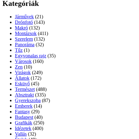
Kategóriák
Járművek
(21)
Drónfotó
(143)
Makró
(132)
Montázsok
(411)
Szerelem
(132)
Panoráma
(32)
Tűz
(1)
Egyvonalas rajz
(35)
Városok
(160)
Zen
(10)
Virágok
(249)
Állatok
(172)
Esküvő
(45)
Természet
(488)
Absztrakt
(335)
Gyerekszoba
(87)
Emberek
(14)
Fantasy
(29)
Budapest
(40)
Grafikák
(250)
Idézetek
(400)
Vallás
(32)