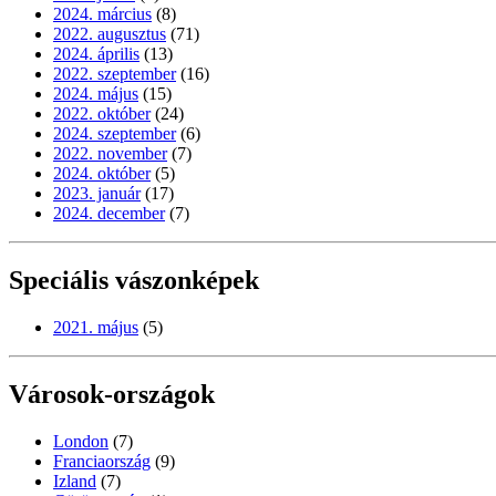
2024. március
(8)
2022. augusztus
(71)
2024. április
(13)
2022. szeptember
(16)
2024. május
(15)
2022. október
(24)
2024. szeptember
(6)
2022. november
(7)
2024. október
(5)
2023. január
(17)
2024. december
(7)
Speciális vászonképek
2021. május
(5)
Városok-országok
London
(7)
Franciaország
(9)
Izland
(7)