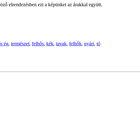
öző elrendezésben ezt a képünket az árakkal együtt.
ős ég
,
természet
,
felhős
,
kék
,
tavak
,
felhők
,
nyári
,
tó