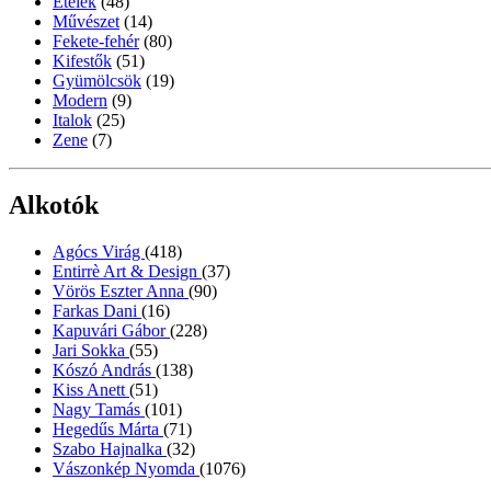
Ételek
(48)
Művészet
(14)
Fekete-fehér
(80)
Kifestők
(51)
Gyümölcsök
(19)
Modern
(9)
Italok
(25)
Zene
(7)
Alkotók
Agócs Virág
(418)
Entirrè Art & Design
(37)
Vörös Eszter Anna
(90)
Farkas Dani
(16)
Kapuvári Gábor
(228)
Jari Sokka
(55)
Kószó András
(138)
Kiss Anett
(51)
Nagy Tamás
(101)
Hegedűs Márta
(71)
Szabo Hajnalka
(32)
Vászonkép Nyomda
(1076)