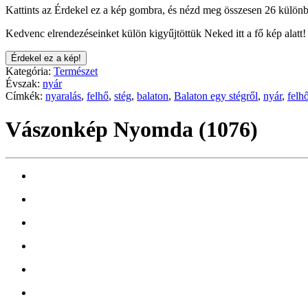
Kattints az Érdekel ez a kép gombra, és nézd meg összesen 26 különb
Kedvenc elrendezéseinket külön kigyűjtöttük Neked itt a fő kép alatt!
Érdekel ez a kép!
Kategória:
Természet
Évszak:
nyár
Címkék:
nyaralás
,
felhő
,
stég
,
balaton
,
Balaton egy stégről
,
nyár
,
felh
Vászonkép Nyomda (1076)