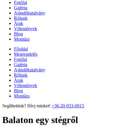
Fotófal
Galéria
Ajándékutalvány
Rólunk
Árak
Vélemények
Blog
Montázs
Főoldal
Megrendelés
Fotófal
Galéria
Ajándékutalvány
Rólunk
Árak
Vélemények
Blog
Montázs
Segíthetünk? Hívj minket!
+36-20-933-0915
Balaton egy stégről