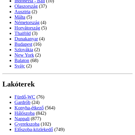
Indonézia - Bali
(10)
Olaszország
(37)
Ausztria
(2)
Málta
(5)
Németország
(4)
Horvátország
(5)
Thaiföld
(3)
Dunakanyar
(4)
Budapest
(16)
Szlovákia
(2)
New York
(2)
Balaton
(68)
Svájc
(2)
Lakóterek
Fürdő-WC
(76)
Gardrób
(24)
Konyha-étkező
(564)
Hálószoba
(842)
Nappali
(877)
Gyerekszoba
(102)
Előszoba-közlekedő
(749)