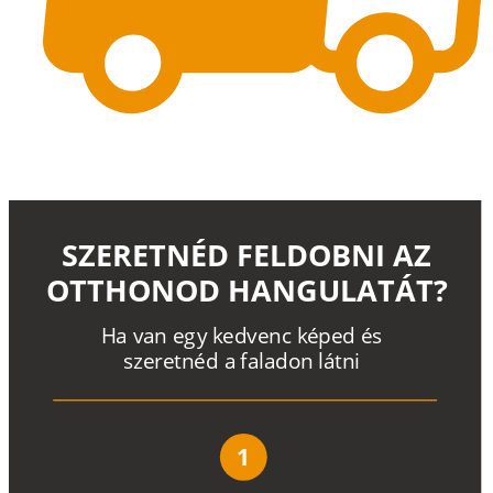
SZERETNÉD FELDOBNI AZ
OTTHONOD HANGULATÁT?
H
a
v
a
n
e
g
y
k
e
d
v
e
n
c
k
é
p
e
d
é
s
s
z
e
r
e
t
n
é
d a
f
a
l
a
d
o
n
l
á
t
n
i
1