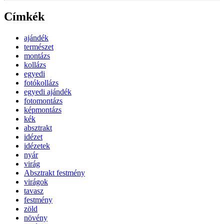
Címkék
ajándék
természet
montázs
kollázs
egyedi
fotókollázs
egyedi ajándék
fotomontázs
képmontázs
kék
absztrakt
idézet
idézetek
nyár
virág
Absztrakt festmény
virágok
tavasz
festmény
zöld
növény