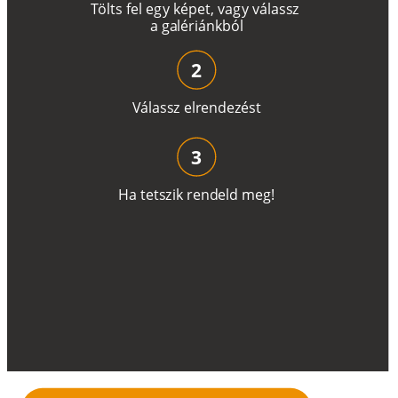
T
ö
l
t
s
f
e
l
e
g
y
k
é
pe
t
,
v
a
g
y
v
á
l
a
ss
z
a
g
a
lé
r
i
án
k
b
ó
l
2
V
á
l
a
ss
z
e
l
r
e
n
d
e
z
é
s
t
3
H
a
t
e
t
s
z
i
k
r
e
n
d
el
d
m
e
g
!