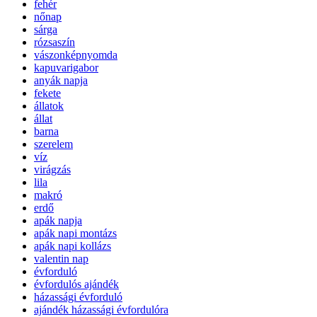
fehér
nőnap
sárga
rózsaszín
vászonképnyomda
kapuvarigabor
anyák napja
fekete
állatok
állat
barna
szerelem
víz
virágzás
lila
makró
erdő
apák napja
apák napi montázs
apák napi kollázs
valentin nap
évforduló
évfordulós ajándék
házassági évforduló
ajándék házassági évfordulóra