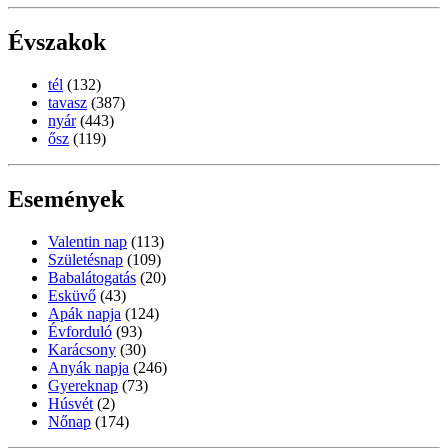
Évszakok
tél
(132)
tavasz
(387)
nyár
(443)
ősz
(119)
Események
Valentin nap
(113)
Születésnap
(109)
Babalátogatás
(20)
Esküvő
(43)
Apák napja
(124)
Évforduló
(93)
Karácsony
(30)
Anyák napja
(246)
Gyereknap
(73)
Húsvét
(2)
Nőnap
(174)