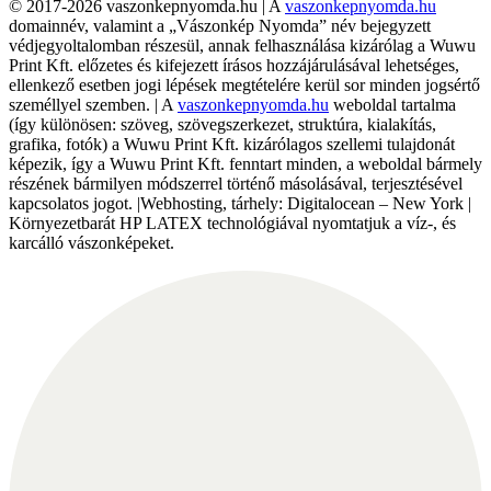
© 2017-2026 vaszonkepnyomda.hu | A
vaszonkepnyomda.hu
domainnév, valamint a „Vászonkép Nyomda” név bejegyzett
védjegyoltalomban részesül, annak felhasználása kizárólag a Wuwu
Print Kft. előzetes és kifejezett írásos hozzájárulásával lehetséges,
ellenkező esetben jogi lépések megtételére kerül sor minden jogsértő
személlyel szemben. | A
vaszonkepnyomda.hu
weboldal tartalma
(így különösen: szöveg, szövegszerkezet, struktúra, kialakítás,
grafika, fotók) a Wuwu Print Kft. kizárólagos szellemi tulajdonát
képezik, így a Wuwu Print Kft. fenntart minden, a weboldal bármely
részének bármilyen módszerrel történő másolásával, terjesztésével
kapcsolatos jogot. |Webhosting, tárhely: Digitalocean – New York |
Környezetbarát HP LATEX technológiával nyomtatjuk a víz-, és
karcálló vászonképeket.