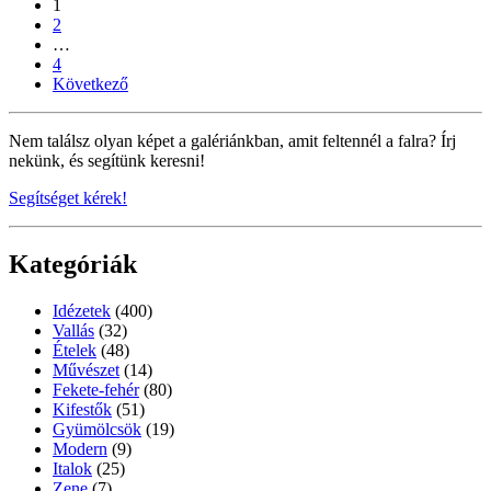
1
2
…
4
Következő
Nem találsz olyan képet a galériánkban, amit feltennél a falra? Írj
nekünk, és segítünk keresni!
Segítséget kérek!
Kategóriák
Idézetek
(400)
Vallás
(32)
Ételek
(48)
Művészet
(14)
Fekete-fehér
(80)
Kifestők
(51)
Gyümölcsök
(19)
Modern
(9)
Italok
(25)
Zene
(7)