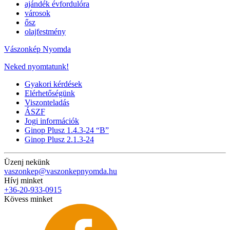
ajándék évfordulóra
városok
ősz
olajfestmény
Vászonkép Nyomda
Neked nyomtatunk!
Gyakori kérdések
Elérhetőségünk
Viszonteladás
ÁSZF
Jogi információk
Ginop Plusz 1.4.3-24 “B”
Ginop Plusz 2.1.3-24
Üzenj nekünk
vaszonkep@vaszonkepnyomda.hu
Hívj minket
+36-20-933-0915
Kövess minket