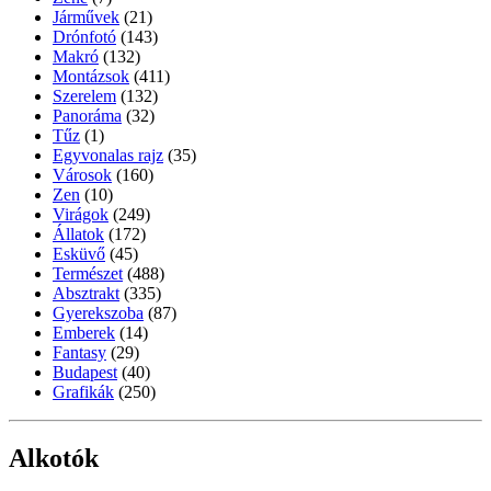
Járművek
(21)
Drónfotó
(143)
Makró
(132)
Montázsok
(411)
Szerelem
(132)
Panoráma
(32)
Tűz
(1)
Egyvonalas rajz
(35)
Városok
(160)
Zen
(10)
Virágok
(249)
Állatok
(172)
Esküvő
(45)
Természet
(488)
Absztrakt
(335)
Gyerekszoba
(87)
Emberek
(14)
Fantasy
(29)
Budapest
(40)
Grafikák
(250)
Alkotók