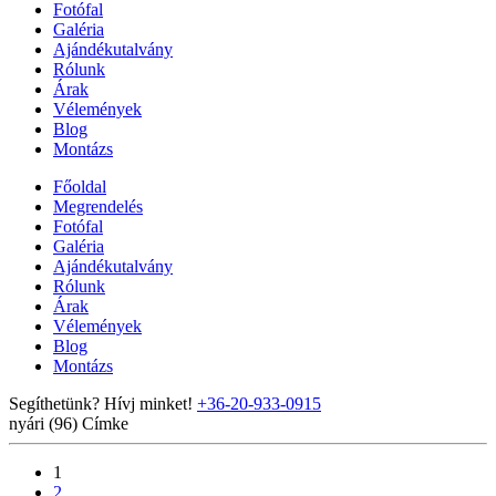
Fotófal
Galéria
Ajándékutalvány
Rólunk
Árak
Vélemények
Blog
Montázs
Főoldal
Megrendelés
Fotófal
Galéria
Ajándékutalvány
Rólunk
Árak
Vélemények
Blog
Montázs
Segíthetünk? Hívj minket!
+36-20-933-0915
nyári (96)
Címke
1
2