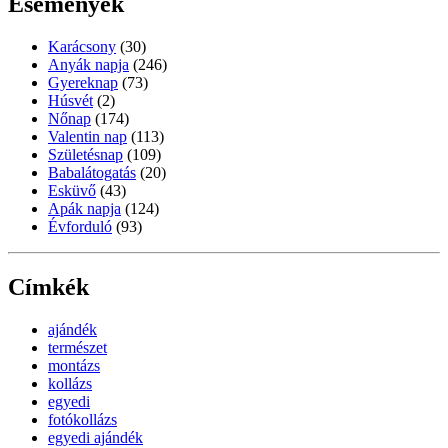
Események
Karácsony
(30)
Anyák napja
(246)
Gyereknap
(73)
Húsvét
(2)
Nőnap
(174)
Valentin nap
(113)
Születésnap
(109)
Babalátogatás
(20)
Esküvő
(43)
Apák napja
(124)
Évforduló
(93)
Címkék
ajándék
természet
montázs
kollázs
egyedi
fotókollázs
egyedi ajándék