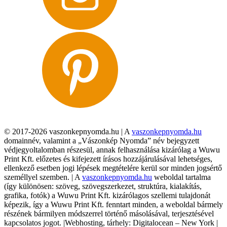
© 2017-2026 vaszonkepnyomda.hu | A
vaszonkepnyomda.hu
domainnév, valamint a „Vászonkép Nyomda” név bejegyzett
védjegyoltalomban részesül, annak felhasználása kizárólag a Wuwu
Print Kft. előzetes és kifejezett írásos hozzájárulásával lehetséges,
ellenkező esetben jogi lépések megtételére kerül sor minden jogsértő
személlyel szemben. | A
vaszonkepnyomda.hu
weboldal tartalma
(így különösen: szöveg, szövegszerkezet, struktúra, kialakítás,
grafika, fotók) a Wuwu Print Kft. kizárólagos szellemi tulajdonát
képezik, így a Wuwu Print Kft. fenntart minden, a weboldal bármely
részének bármilyen módszerrel történő másolásával, terjesztésével
kapcsolatos jogot. |Webhosting, tárhely: Digitalocean – New York |