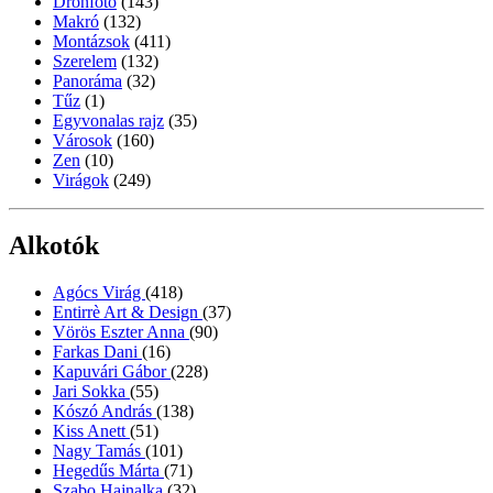
Drónfotó
(143)
Makró
(132)
Montázsok
(411)
Szerelem
(132)
Panoráma
(32)
Tűz
(1)
Egyvonalas rajz
(35)
Városok
(160)
Zen
(10)
Virágok
(249)
Alkotók
Agócs Virág
(418)
Entirrè Art & Design
(37)
Vörös Eszter Anna
(90)
Farkas Dani
(16)
Kapuvári Gábor
(228)
Jari Sokka
(55)
Kószó András
(138)
Kiss Anett
(51)
Nagy Tamás
(101)
Hegedűs Márta
(71)
Szabo Hajnalka
(32)