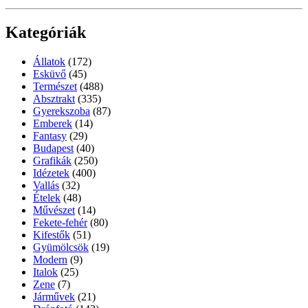
Kategóriák
Állatok
(172)
Esküvő
(45)
Természet
(488)
Absztrakt
(335)
Gyerekszoba
(87)
Emberek
(14)
Fantasy
(29)
Budapest
(40)
Grafikák
(250)
Idézetek
(400)
Vallás
(32)
Ételek
(48)
Művészet
(14)
Fekete-fehér
(80)
Kifestők
(51)
Gyümölcsök
(19)
Modern
(9)
Italok
(25)
Zene
(7)
Járművek
(21)