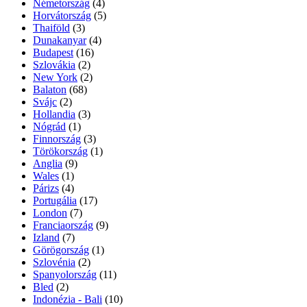
Németország
(4)
Horvátország
(5)
Thaiföld
(3)
Dunakanyar
(4)
Budapest
(16)
Szlovákia
(2)
New York
(2)
Balaton
(68)
Svájc
(2)
Hollandia
(3)
Nógrád
(1)
Finnország
(3)
Törökország
(1)
Anglia
(9)
Wales
(1)
Párizs
(4)
Portugália
(17)
London
(7)
Franciaország
(9)
Izland
(7)
Görögország
(1)
Szlovénia
(2)
Spanyolország
(11)
Bled
(2)
Indonézia - Bali
(10)