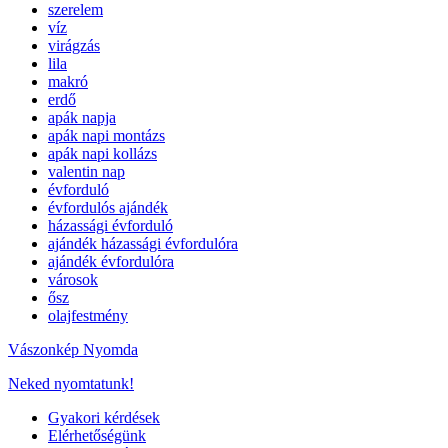
szerelem
víz
virágzás
lila
makró
erdő
apák napja
apák napi montázs
apák napi kollázs
valentin nap
évforduló
évfordulós ajándék
házassági évforduló
ajándék házassági évfordulóra
ajándék évfordulóra
városok
ősz
olajfestmény
Vászonkép Nyomda
Neked nyomtatunk!
Gyakori kérdések
Elérhetőségünk