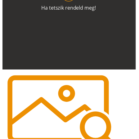
H
a
t
e
t
s
z
i
k
r
e
n
d
el
d
m
e
g
!