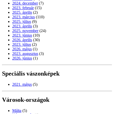
2024. december
(7)
2023. február
(15)
2025. április
(2)
2023. március
(110)
2025. július
(9)
2023. április
(3)
2025. november
(24)
2023. június
(10)
2026. április
(30)
2023. július
(2)
2026. május
(1)
2023. augusztus
(3)
2026. június
(1)
Speciális vászonképek
2021. május
(5)
Városok-országok
Málta
(5)