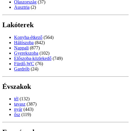
Olaszország
(37)
Ausztria
(2)
Lakóterek
Konyha-étkező
(564)
Hálószoba
(842)
Nappali
(877)
Gyerekszoba
(102)
Előszoba-közlekedő
(749)
Fürdő-WC
(76)
Gardrób
(24)
Évszakok
tél
(132)
tavasz
(387)
nyár
(443)
ősz
(119)