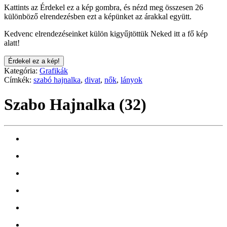
Kattints az Érdekel ez a kép gombra, és nézd meg összesen 26
különböző elrendezésben ezt a képünket az árakkal együtt.
Kedvenc elrendezéseinket külön kigyűjtöttük Neked itt a fő kép
alatt!
Érdekel ez a kép!
Kategória:
Grafikák
Címkék:
szabó hajnalka
,
divat
,
nők
,
lányok
Szabo Hajnalka (32)