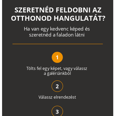
SZERETNÉD FELDOBNI AZ
OTTHONOD HANGULATÁT?
H
a
v
a
n
e
g
y
k
e
d
v
e
n
c
k
é
p
e
d
é
s
s
z
e
r
e
t
n
é
d a
f
a
l
a
d
o
n
l
á
t
n
i
1
T
ö
l
t
s
f
e
l
e
g
y
k
é
pe
t
,
v
a
g
y
v
á
l
a
ss
z
a
g
a
lé
r
i
án
k
b
ó
l
2
V
á
l
a
ss
z
e
l
r
e
n
d
e
z
é
s
t
3