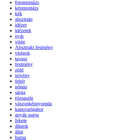
fotomontázs
képmontázs
kék
absztrakt
idézet
idézetek
nyár
virág
Absztrakt festmény
virágok
tavasz
festmény
zöld
növény
fehér
nőnap
sárga
rózsaszín
vászonképnyomda
kapuvarigabor
anyák napja
fekete
állatok
állat
barna