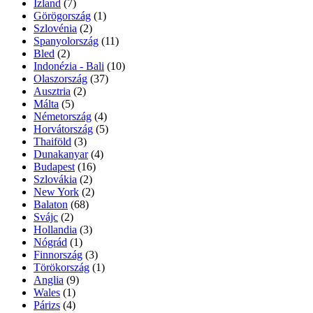
Izland
(7)
Görögország
(1)
Szlovénia
(2)
Spanyolország
(11)
Bled
(2)
Indonézia - Bali
(10)
Olaszország
(37)
Ausztria
(2)
Málta
(5)
Németország
(4)
Horvátország
(5)
Thaiföld
(3)
Dunakanyar
(4)
Budapest
(16)
Szlovákia
(2)
New York
(2)
Balaton
(68)
Svájc
(2)
Hollandia
(3)
Nógrád
(1)
Finnország
(3)
Törökország
(1)
Anglia
(9)
Wales
(1)
Párizs
(4)