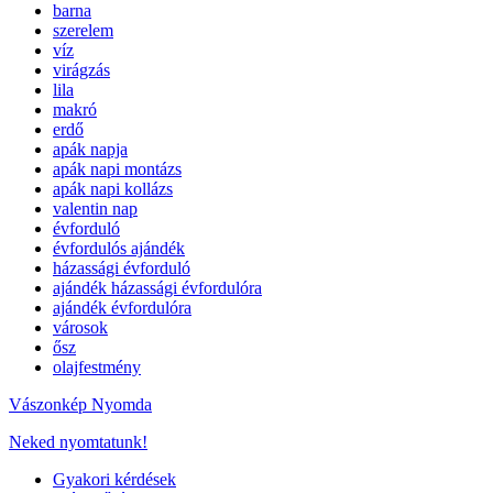
barna
szerelem
víz
virágzás
lila
makró
erdő
apák napja
apák napi montázs
apák napi kollázs
valentin nap
évforduló
évfordulós ajándék
házassági évforduló
ajándék házassági évfordulóra
ajándék évfordulóra
városok
ősz
olajfestmény
Vászonkép Nyomda
Neked nyomtatunk!
Gyakori kérdések