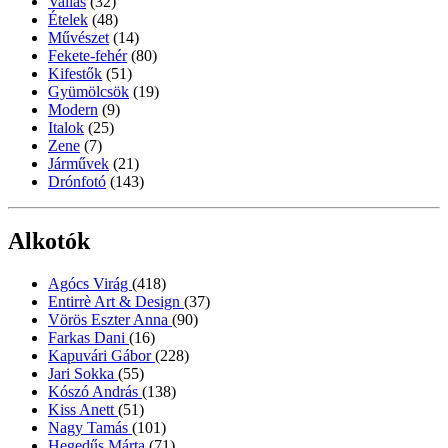
Vallás
(32)
Ételek
(48)
Művészet
(14)
Fekete-fehér
(80)
Kifestők
(51)
Gyümölcsök
(19)
Modern
(9)
Italok
(25)
Zene
(7)
Járművek
(21)
Drónfotó
(143)
Alkotók
Agócs Virág
(418)
Entirrè Art & Design
(37)
Vörös Eszter Anna
(90)
Farkas Dani
(16)
Kapuvári Gábor
(228)
Jari Sokka
(55)
Kószó András
(138)
Kiss Anett
(51)
Nagy Tamás
(101)
Hegedűs Márta
(71)