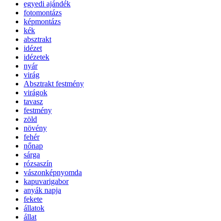
egyedi ajándék
fotomontázs
képmontázs
kék
absztrakt
idézet
idézetek
nyár
virág
Absztrakt festmény
virágok
tavasz
festmény
zöld
növény
fehér
nőnap
sárga
rózsaszín
vászonképnyomda
kapuvarigabor
anyák napja
fekete
állatok
állat