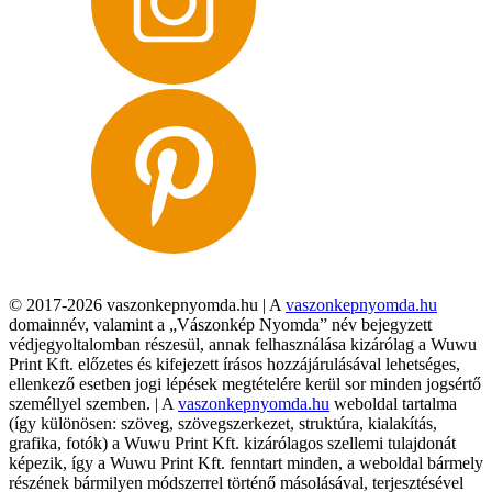
© 2017-2026 vaszonkepnyomda.hu | A
vaszonkepnyomda.hu
domainnév, valamint a „Vászonkép Nyomda” név bejegyzett
védjegyoltalomban részesül, annak felhasználása kizárólag a Wuwu
Print Kft. előzetes és kifejezett írásos hozzájárulásával lehetséges,
ellenkező esetben jogi lépések megtételére kerül sor minden jogsértő
személlyel szemben. | A
vaszonkepnyomda.hu
weboldal tartalma
(így különösen: szöveg, szövegszerkezet, struktúra, kialakítás,
grafika, fotók) a Wuwu Print Kft. kizárólagos szellemi tulajdonát
képezik, így a Wuwu Print Kft. fenntart minden, a weboldal bármely
részének bármilyen módszerrel történő másolásával, terjesztésével