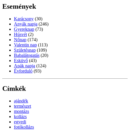
Események
Karácsony
(30)
Anyák napja
(246)
Gyereknap
(73)
Húsvét
(2)
Nőnap
(174)
Valentin nap
(113)
Születésnap
(109)
Babalátogatás
(20)
Esküvő
(43)
Apák napja
(124)
Évforduló
(93)
Címkék
ajándék
természet
montázs
kollázs
egyedi
fotókollázs