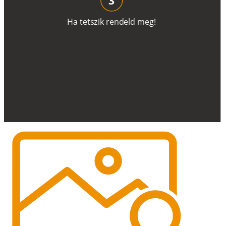
H
a
t
e
t
s
z
i
k
r
e
n
d
el
d
m
e
g
!