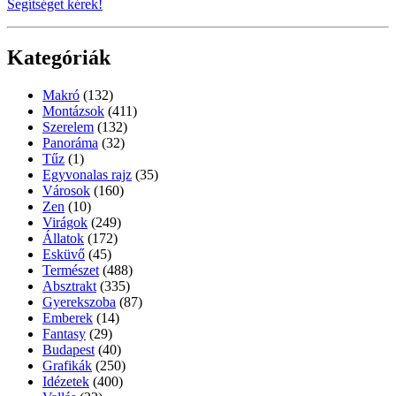
Segítséget kérek!
Kategóriák
Makró
(132)
Montázsok
(411)
Szerelem
(132)
Panoráma
(32)
Tűz
(1)
Egyvonalas rajz
(35)
Városok
(160)
Zen
(10)
Virágok
(249)
Állatok
(172)
Esküvő
(45)
Természet
(488)
Absztrakt
(335)
Gyerekszoba
(87)
Emberek
(14)
Fantasy
(29)
Budapest
(40)
Grafikák
(250)
Idézetek
(400)