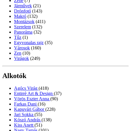
Zene
(7)
Járművek
(21)
Drónfotó
(143)
Makró
(132)
Montázsok
(411)
Szerelem
(132)
Panoráma
(32)
Tűz
(1)
Egyvonalas rajz
(35)
Városok
(160)
Zen
(10)
Virágok
(249)
Alkotók
Agócs Virág
(418)
Entirrè Art & Design
(37)
Vörös Eszter Anna
(90)
Farkas Dani
(16)
Kapuvári Gábor
(228)
Jari Sokka
(55)
Kószó András
(138)
Kiss Anett
(51)
Nagy Tamás
(101)