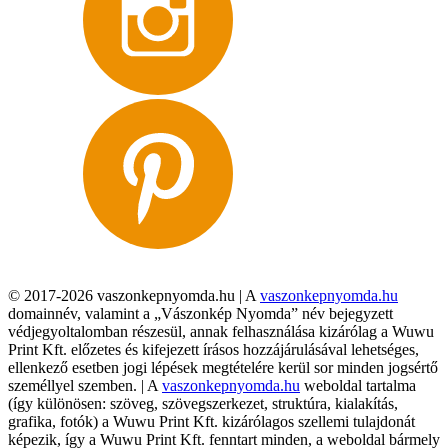
© 2017-2026 vaszonkepnyomda.hu | A
vaszonkepnyomda.hu
domainnév, valamint a „Vászonkép Nyomda” név bejegyzett
védjegyoltalomban részesül, annak felhasználása kizárólag a Wuwu
Print Kft. előzetes és kifejezett írásos hozzájárulásával lehetséges,
ellenkező esetben jogi lépések megtételére kerül sor minden jogsértő
személlyel szemben. | A
vaszonkepnyomda.hu
weboldal tartalma
(így különösen: szöveg, szövegszerkezet, struktúra, kialakítás,
grafika, fotók) a Wuwu Print Kft. kizárólagos szellemi tulajdonát
képezik, így a Wuwu Print Kft. fenntart minden, a weboldal bármely