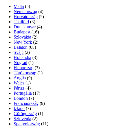
Málta
(5)
Németország
(4)
Horvátország
(5)
Thaiföld
(3)
Dunakanyar
(4)
Budapest
(16)
Szlovákia
(2)
New York
(2)
Balaton
(68)
Svájc
(2)
Hollandia
(3)
Nógrád
(1)
Finnország
(3)
Törökország
(1)
Anglia
(9)
Wales
(1)
Párizs
(4)
Portugália
(17)
London
(7)
Franciaország
(9)
Izland
(7)
Görögország
(1)
Szlovénia
(2)
Spanyolország
(11)