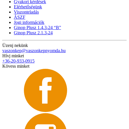
Gyakori kérdések
Elérhetőségünk
Viszonteladás
ÁSZF
Jogi információk
Ginop Plusz 1.4.3-24 “B”
Ginop Plusz 2.1.3-24
Üzenj nekünk
vaszonkep@vaszonkepnyomda.hu
Hívj minket
+36-20-933-0915
Kövess minket