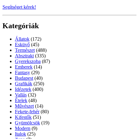
Segítséget kérek!
Kategóriák
Állatok
(172)
Esküvő
(45)
Természet
(488)
Absztrakt
(335)
Gyerekszoba
(87)
Emberek
(14)
Fantasy
(29)
Budapest
(40)
Grafikák
(250)
Idézetek
(400)
Vallás
(32)
Ételek
(48)
Művészet
(14)
Fekete-fehér
(80)
Kifestők
(51)
Gyümölcsök
(19)
Modern
(9)
Italok
(25)