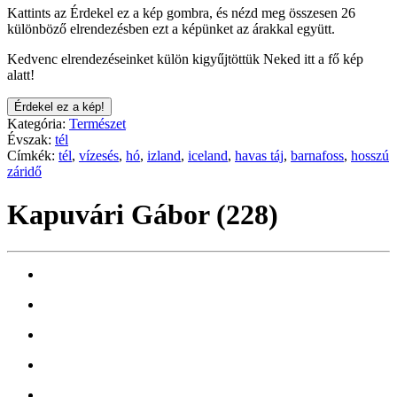
Kattints az Érdekel ez a kép gombra, és nézd meg összesen 26
különböző elrendezésben ezt a képünket az árakkal együtt.
Kedvenc elrendezéseinket külön kigyűjtöttük Neked itt a fő kép
alatt!
Érdekel ez a kép!
Kategória:
Természet
Évszak:
tél
Címkék:
tél
,
vízesés
,
hó
,
izland
,
iceland
,
havas táj
,
barnafoss
,
hosszú
záridő
Kapuvári Gábor (228)