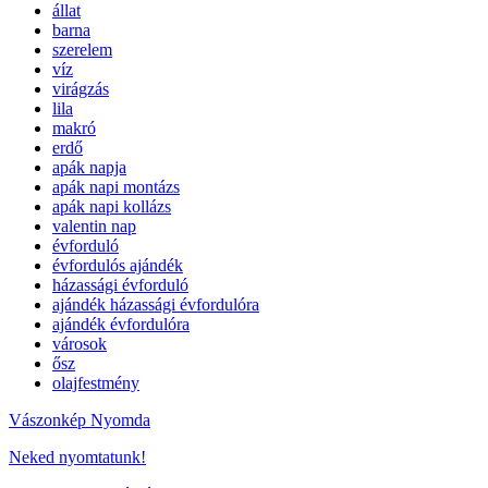
állat
barna
szerelem
víz
virágzás
lila
makró
erdő
apák napja
apák napi montázs
apák napi kollázs
valentin nap
évforduló
évfordulós ajándék
házassági évforduló
ajándék házassági évfordulóra
ajándék évfordulóra
városok
ősz
olajfestmény
Vászonkép Nyomda
Neked nyomtatunk!