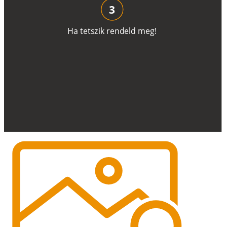
3
H
a
t
e
t
s
z
i
k
r
e
n
d
el
d
m
e
g
!