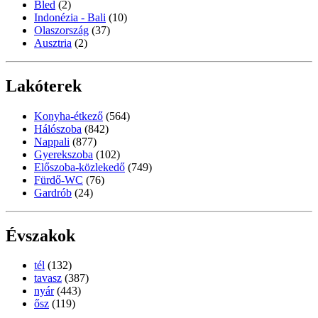
Bled
(2)
Indonézia - Bali
(10)
Olaszország
(37)
Ausztria
(2)
Lakóterek
Konyha-étkező
(564)
Hálószoba
(842)
Nappali
(877)
Gyerekszoba
(102)
Előszoba-közlekedő
(749)
Fürdő-WC
(76)
Gardrób
(24)
Évszakok
tél
(132)
tavasz
(387)
nyár
(443)
ősz
(119)