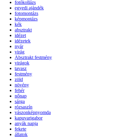
fotókollázs
egyedi ajándék
fotomontázs
képmontázs
kék
absztrakt
idézet
idézetek
nyár
virág
Absztrakt festmény
virágok
tavasz
festmény
zöld
növény
fehér
nőnap
sárga
rózsaszín
vászonképnyomda
kapuvarigabor
anyák napja
fekete
állatok