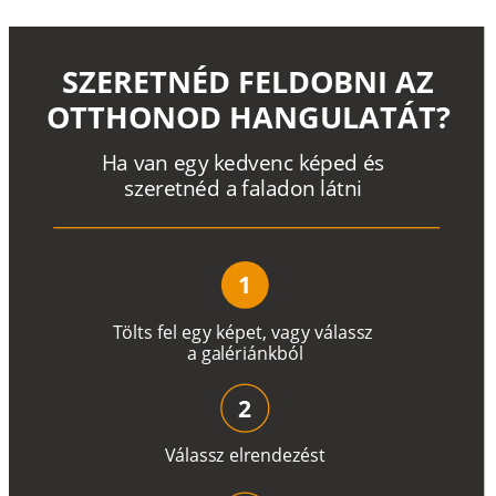
SZERETNÉD FELDOBNI AZ
OTTHONOD HANGULATÁT?
H
a
v
a
n
e
g
y
k
e
d
v
e
n
c
k
é
p
e
d
é
s
s
z
e
r
e
t
n
é
d a
f
a
l
a
d
o
n
l
á
t
n
i
1
T
ö
l
t
s
f
e
l
e
g
y
k
é
pe
t
,
v
a
g
y
v
á
l
a
ss
z
a
g
a
lé
r
i
án
k
b
ó
l
2
V
á
l
a
ss
z
e
l
r
e
n
d
e
z
é
s
t