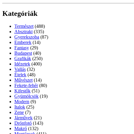
Kategóriák
Természet
(488)
Absztrakt
(335)
Gyerekszoba
(87)
Emberek
(14)
Fantasy
(29)
Budapest
(40)
Grafikák
(250)
Idézetek
(400)
Vallás
(32)
Ételek
(48)
Művészet
(14)
Fekete-fehér
(80)
Kifestők
(51)
Gyümölcsök
(19)
Modern
(9)
Italok
(25)
Zene
(7)
Járművek
(21)
Drónfotó
(143)
Makró
(132)
Montázsok
(411)