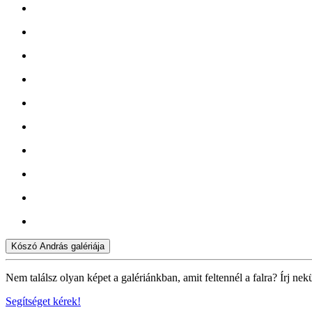
Kószó András galériája
Nem találsz olyan képet a galériánkban, amit feltennél a falra? Írj nek
Segítséget kérek!