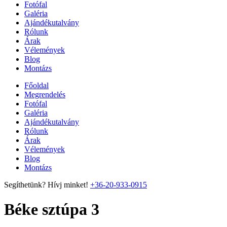
Fotófal
Galéria
Ajándékutalvány
Rólunk
Árak
Vélemények
Blog
Montázs
Főoldal
Megrendelés
Fotófal
Galéria
Ajándékutalvány
Rólunk
Árak
Vélemények
Blog
Montázs
Segíthetünk? Hívj minket!
+36-20-933-0915
Béke sztúpa 3