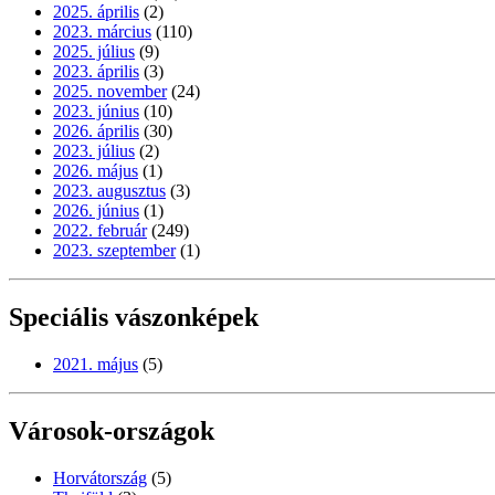
2025. április
(2)
2023. március
(110)
2025. július
(9)
2023. április
(3)
2025. november
(24)
2023. június
(10)
2026. április
(30)
2023. július
(2)
2026. május
(1)
2023. augusztus
(3)
2026. június
(1)
2022. február
(249)
2023. szeptember
(1)
Speciális vászonképek
2021. május
(5)
Városok-országok
Horvátország
(5)