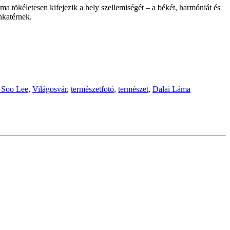
ma tökéletesen kifejezik a hely szellemiségét – a békét, harmóniát és
nkatérnek.
n Soo Lee
,
Világosvár
,
természetfotó
,
természet
,
Dalai Láma