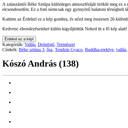
A zalaszántói Béke Sztúpa különleges atmoszféráját örökíti meg ez a n
elcsendesedést. Ez a fotó nemcsak egy gyönyörű balatoni térségbeli 
Kattints az Érdekel ez a kép gombra, és nézd meg összesen 26 különb
Kedvenc elrendezéseinket külön kigyűjtöttük Neked itt a fő kép alatt!
Érdekel ez a kép!
Kategóriák:
Vallás
,
Drónfotó
,
Természet
Címkék:
Béke sztúpa 3
,
ősz
,
Tendzin Gyaco
,
Buddha-ereklye
,
vallás
Kószó András (138)