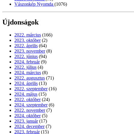
Vászonkép Nyomda
(1076)
Újdonságok
2022. március
(166)
2023. október
(2)
2022. április
(64)
2023. november
(8)
2022. június
(94)
2024. február
(9)
2022. július
(4)
2024. március
(8)
2022. augusztus
(71)
2024. április
(13)
2022. szeptember
(16)
2024. május
(15)
2022. október
(24)
2024. szeptember
(6)
2022. november
(7)
2024. október
(5)
2023. január
(17)
2024. december
(7)
2023. február
(15)