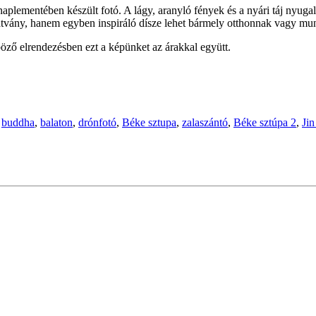
aplementében készült fotó. A lágy, aranyló fények és a nyári táj nyugal
látvány, hanem egyben inspiráló dísze lehet bármely otthonnak vagy mu
öző elrendezésben ezt a képünket az árakkal együtt.
,
buddha
,
balaton
,
drónfotó
,
Béke sztupa
,
zalaszántó
,
Béke sztúpa 2
,
Ji