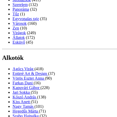
Szerelem
(132)
Panoráma
(32)
Tűz
(1)
Egyvonalas rajz
(35)
Városok
(160)
Zen
(10)
Virágok
(249)
Állatok
(172)
Esküvő
(45)
Alkotók
Agócs Virág
(418)
Entirrè Art & Design
(37)
Vörös Eszter Anna
(90)
Farkas Dani
(16)
Kapuvári Gábor
(228)
Jari Sokka
(55)
Kószó András
(138)
Kiss Anett
(51)
Nagy Tamás
(101)
Hegedűs Márta
(71)
Szabo Hajnalka
(32)