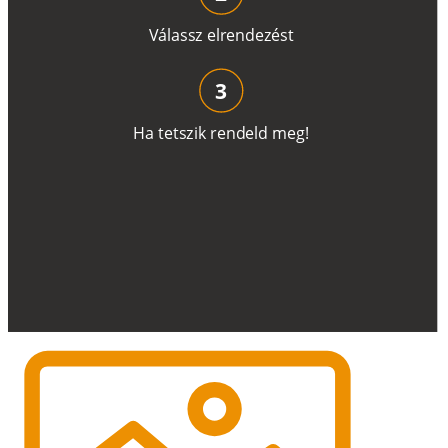
V
á
l
a
ss
z
e
l
r
e
n
d
e
z
é
s
t
3
H
a
t
e
t
s
z
i
k
r
e
n
d
el
d
m
e
g
!