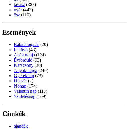
tavasz
(387)
nyár
(443)
ősz
(119)
Események
Babalátogatás
(20)
Esküvő
(43)
Apák napja
(124)
Évforduló
(93)
Karácsony
(30)
Anyák napja
(246)
Gyereknap
(73)
Húsvét
(2)
Nőnap
(174)
Valentin nap
(113)
Születésnap
(109)
Címkék
ajándék