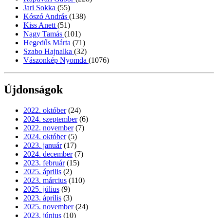
Jari Sokka
(55)
Kószó András
(138)
Kiss Anett
(51)
Nagy Tamás
(101)
Hegedűs Márta
(71)
Szabo Hajnalka
(32)
Vászonkép Nyomda
(1076)
Újdonságok
2022. október
(24)
2024. szeptember
(6)
2022. november
(7)
2024. október
(5)
2023. január
(17)
2024. december
(7)
2023. február
(15)
2025. április
(2)
2023. március
(110)
2025. július
(9)
2023. április
(3)
2025. november
(24)
2023. június
(10)