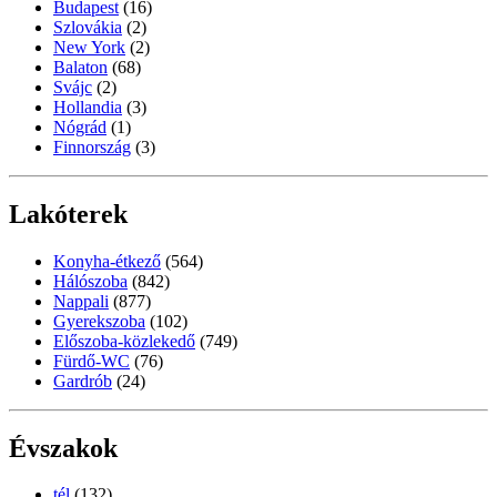
Budapest
(16)
Szlovákia
(2)
New York
(2)
Balaton
(68)
Svájc
(2)
Hollandia
(3)
Nógrád
(1)
Finnország
(3)
Lakóterek
Konyha-étkező
(564)
Hálószoba
(842)
Nappali
(877)
Gyerekszoba
(102)
Előszoba-közlekedő
(749)
Fürdő-WC
(76)
Gardrób
(24)
Évszakok
tél
(132)