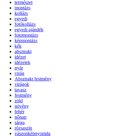
természet
montázs
kollázs
egyedi
fotókollázs
egyedi ajándék
fotomontázs
képmontázs
kék
absztrakt
idézet
idézetek
nyár
virág
Absztrakt festmény
virágok
tavasz
festmény
zöld
növény
fehér
nőnap
sárga
rózsaszín
vászonképnyomda