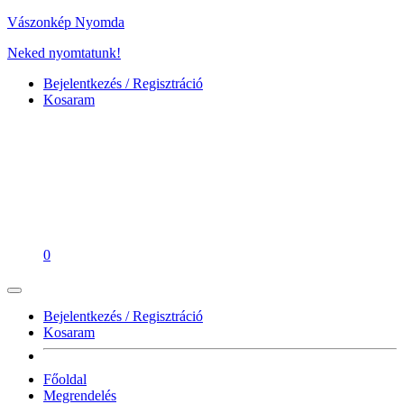
Vászonkép Nyomda
Neked nyomtatunk!
Bejelentkezés / Regisztráció
Kosaram
0
Bejelentkezés / Regisztráció
Kosaram
Főoldal
Megrendelés