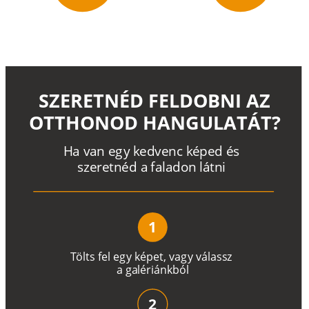
SZERETNÉD FELDOBNI AZ
OTTHONOD HANGULATÁT?
H
a
v
a
n
e
g
y
k
e
d
v
e
n
c
k
é
p
e
d
é
s
s
z
e
r
e
t
n
é
d a
f
a
l
a
d
o
n
l
á
t
n
i
1
T
ö
l
t
s
f
e
l
e
g
y
k
é
pe
t
,
v
a
g
y
v
á
l
a
ss
z
a
g
a
lé
r
i
án
k
b
ó
l
2