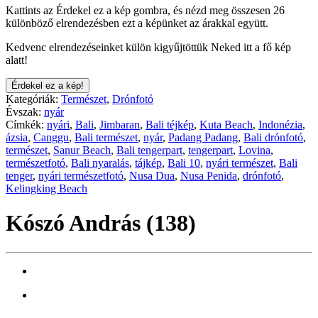
Kattints az Érdekel ez a kép gombra, és nézd meg összesen 26
különböző elrendezésben ezt a képünket az árakkal együtt.
Kedvenc elrendezéseinket külön kigyűjtöttük Neked itt a fő kép
alatt!
Érdekel ez a kép!
Kategóriák:
Természet
,
Drónfotó
Évszak:
nyár
Címkék:
nyári
,
Bali
,
Jimbaran
,
Bali téjkép
,
Kuta Beach
,
Indonézia
,
ázsia
,
Canggu
,
Bali természet
,
nyár
,
Padang Padang
,
Bali drónfotó
,
természet
,
Sanur Beach
,
Bali tengerpart
,
tengerpart
,
Lovina
,
természetfotó
,
Bali nyaralás
,
tájkép
,
Bali 10
,
nyári természet
,
Bali
tenger
,
nyári természetfotó
,
Nusa Dua
,
Nusa Penida
,
drónfotó
,
Kelingking Beach
Kószó András (138)