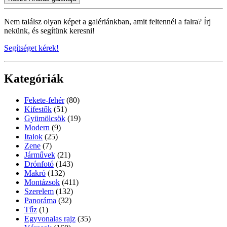
Nem találsz olyan képet a galériánkban, amit feltennél a falra? Írj
nekünk, és segítünk keresni!
Segítséget kérek!
Kategóriák
Fekete-fehér
(80)
Kifestők
(51)
Gyümölcsök
(19)
Modern
(9)
Italok
(25)
Zene
(7)
Járművek
(21)
Drónfotó
(143)
Makró
(132)
Montázsok
(411)
Szerelem
(132)
Panoráma
(32)
Tűz
(1)
Egyvonalas rajz
(35)