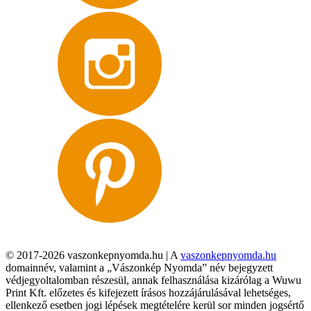
© 2017-2026 vaszonkepnyomda.hu | A
vaszonkepnyomda.hu
domainnév, valamint a „Vászonkép Nyomda” név bejegyzett
védjegyoltalomban részesül, annak felhasználása kizárólag a Wuwu
Print Kft. előzetes és kifejezett írásos hozzájárulásával lehetséges,
ellenkező esetben jogi lépések megtételére kerül sor minden jogsértő