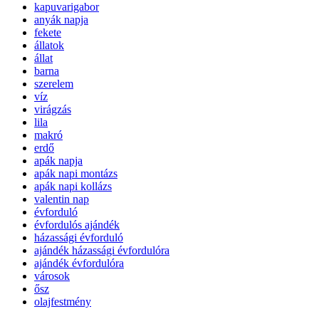
kapuvarigabor
anyák napja
fekete
állatok
állat
barna
szerelem
víz
virágzás
lila
makró
erdő
apák napja
apák napi montázs
apák napi kollázs
valentin nap
évforduló
évfordulós ajándék
házassági évforduló
ajándék házassági évfordulóra
ajándék évfordulóra
városok
ősz
olajfestmény