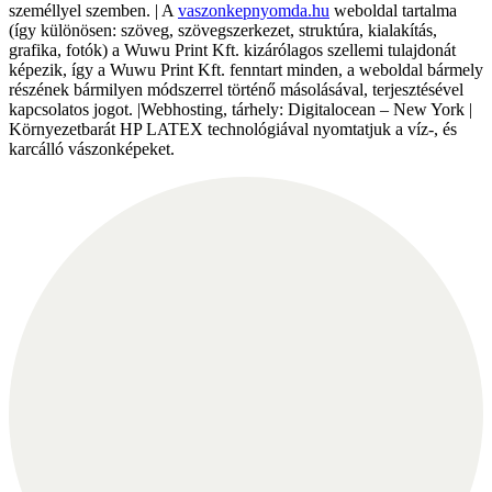
személlyel szemben. | A
vaszonkepnyomda.hu
weboldal tartalma
(így különösen: szöveg, szövegszerkezet, struktúra, kialakítás,
grafika, fotók) a Wuwu Print Kft. kizárólagos szellemi tulajdonát
képezik, így a Wuwu Print Kft. fenntart minden, a weboldal bármely
részének bármilyen módszerrel történő másolásával, terjesztésével
kapcsolatos jogot. |Webhosting, tárhely: Digitalocean – New York |
Környezetbarát HP LATEX technológiával nyomtatjuk a víz-, és
karcálló vászonképeket.