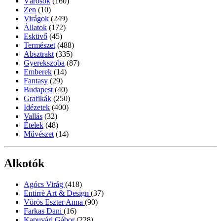
Városok
(160)
Zen
(10)
Virágok
(249)
Állatok
(172)
Esküvő
(45)
Természet
(488)
Absztrakt
(335)
Gyerekszoba
(87)
Emberek
(14)
Fantasy
(29)
Budapest
(40)
Grafikák
(250)
Idézetek
(400)
Vallás
(32)
Ételek
(48)
Művészet
(14)
Alkotók
Agócs Virág
(418)
Entirrè Art & Design
(37)
Vörös Eszter Anna
(90)
Farkas Dani
(16)
Kapuvári Gábor
(228)