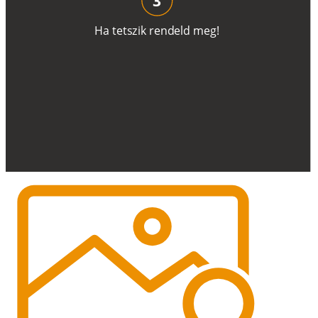
H
a
t
e
t
s
z
i
k
r
e
n
d
el
d
m
e
g
!