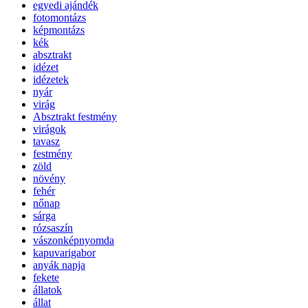
egyedi ajándék
fotomontázs
képmontázs
kék
absztrakt
idézet
idézetek
nyár
virág
Absztrakt festmény
virágok
tavasz
festmény
zöld
növény
fehér
nőnap
sárga
rózsaszín
vászonképnyomda
kapuvarigabor
anyák napja
fekete
állatok
állat