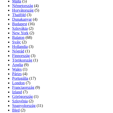
Málta
(5)
Németország
(4)
Horvátország
(5)
Thaiföld
(3)
Dunakanyar
(4)
Budapest
(16)
Szlovákia
(2)
New York
(2)
Balaton
(68)
Svájc
(2)
Hollandia
(3)
Nógrád
(1)
Finnország
(3)
Törökország
(1)
Anglia
(9)
Wales
(1)
Párizs
(4)
Portugália
(17)
London
(7)
Franciaország
(9)
Izland
(7)
Görögország
(1)
Szlovénia
(2)
Spanyolország
(11)
Bled
(2)