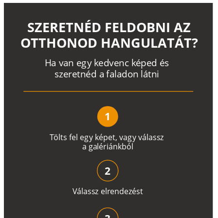
SZERETNÉD FELDOBNI AZ
OTTHONOD HANGULATÁT?
H
a
v
a
n
e
g
y
k
e
d
v
e
n
c
k
é
p
e
d
é
s
s
z
e
r
e
t
n
é
d a
f
a
l
a
d
o
n
l
á
t
n
i
1
T
ö
l
t
s
f
e
l
e
g
y
k
é
pe
t
,
v
a
g
y
v
á
l
a
ss
z
a
g
a
lé
r
i
án
k
b
ó
l
2
V
á
l
a
ss
z
e
l
r
e
n
d
e
z
é
s
t
3