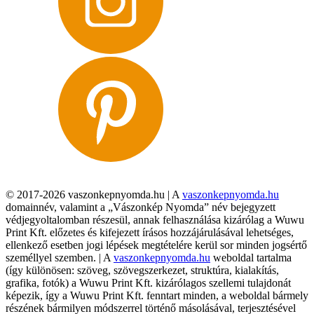
© 2017-2026 vaszonkepnyomda.hu | A
vaszonkepnyomda.hu
domainnév, valamint a „Vászonkép Nyomda” név bejegyzett
védjegyoltalomban részesül, annak felhasználása kizárólag a Wuwu
Print Kft. előzetes és kifejezett írásos hozzájárulásával lehetséges,
ellenkező esetben jogi lépések megtételére kerül sor minden jogsértő
személlyel szemben. | A
vaszonkepnyomda.hu
weboldal tartalma
(így különösen: szöveg, szövegszerkezet, struktúra, kialakítás,
grafika, fotók) a Wuwu Print Kft. kizárólagos szellemi tulajdonát
képezik, így a Wuwu Print Kft. fenntart minden, a weboldal bármely
részének bármilyen módszerrel történő másolásával, terjesztésével