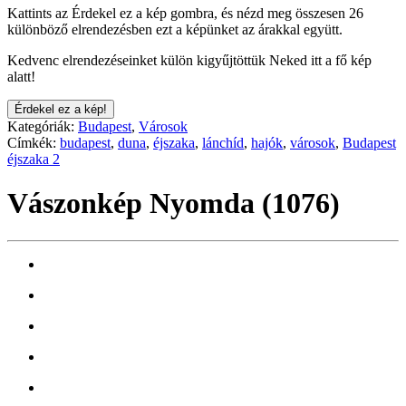
Kattints az Érdekel ez a kép gombra, és nézd meg összesen 26
különböző elrendezésben ezt a képünket az árakkal együtt.
Kedvenc elrendezéseinket külön kigyűjtöttük Neked itt a fő kép
alatt!
Érdekel ez a kép!
Kategóriák:
Budapest
,
Városok
Címkék:
budapest
,
duna
,
éjszaka
,
lánchíd
,
hajók
,
városok
,
Budapest
éjszaka 2
Vászonkép Nyomda (1076)