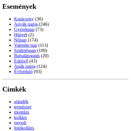
Események
Karácsony
(30)
Anyák napja
(246)
Gyereknap
(73)
Húsvét
(2)
Nőnap
(174)
Valentin nap
(113)
Születésnap
(109)
Babalátogatás
(20)
Esküvő
(43)
Apák napja
(124)
Évforduló
(93)
Címkék
ajándék
természet
montázs
kollázs
egyedi
fotókollázs