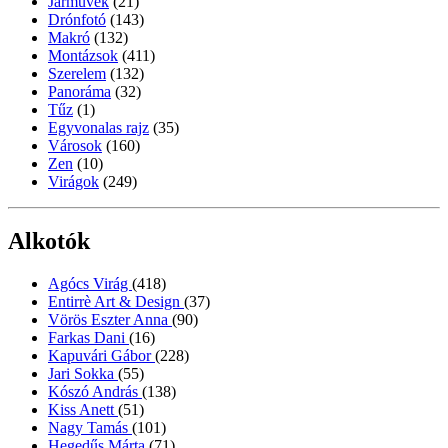
Járművek
(21)
Drónfotó
(143)
Makró
(132)
Montázsok
(411)
Szerelem
(132)
Panoráma
(32)
Tűz
(1)
Egyvonalas rajz
(35)
Városok
(160)
Zen
(10)
Virágok
(249)
Alkotók
Agócs Virág
(418)
Entirrè Art & Design
(37)
Vörös Eszter Anna
(90)
Farkas Dani
(16)
Kapuvári Gábor
(228)
Jari Sokka
(55)
Kószó András
(138)
Kiss Anett
(51)
Nagy Tamás
(101)
Hegedűs Márta
(71)