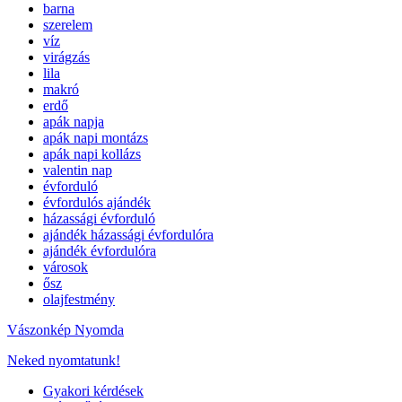
barna
szerelem
víz
virágzás
lila
makró
erdő
apák napja
apák napi montázs
apák napi kollázs
valentin nap
évforduló
évfordulós ajándék
házassági évforduló
ajándék házassági évfordulóra
ajándék évfordulóra
városok
ősz
olajfestmény
Vászonkép Nyomda
Neked nyomtatunk!
Gyakori kérdések