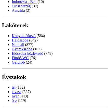
Indonézia - Bali
(10)
Olaszország
(37)
Ausztria
(2)
Lakóterek
Konyha-étkező
(564)
Hálószoba
(842)
Nappali
(877)
Gyerekszoba
(102)
Előszoba-közlekedő
(749)
Fürdő-WC
(76)
Gardrób
(24)
Évszakok
tél
(132)
tavasz
(387)
nyár
(443)
ősz
(119)