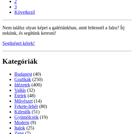
2
3
Következő
Nem találsz olyan képet a galériánkban, amit feltennél a falra? Írj
nekünk, és segítünk keresni!
Segítséget kérek!
Kategóriák
Budapest
(40)
Grafikák
(250)
Idézetek
(400)
Vallás
(32)
Ételek
(48)
Művészet
(14)
Fekete-fehér
(80)
Kifestők
(51)
Gyümölcsök
(19)
Modern
(9)
Italok
(25)
Zene
(7)