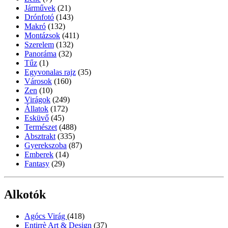
Járművek
(21)
Drónfotó
(143)
Makró
(132)
Montázsok
(411)
Szerelem
(132)
Panoráma
(32)
Tűz
(1)
Egyvonalas rajz
(35)
Városok
(160)
Zen
(10)
Virágok
(249)
Állatok
(172)
Esküvő
(45)
Természet
(488)
Absztrakt
(335)
Gyerekszoba
(87)
Emberek
(14)
Fantasy
(29)
Alkotók
Agócs Virág
(418)
Entirrè Art & Design
(37)