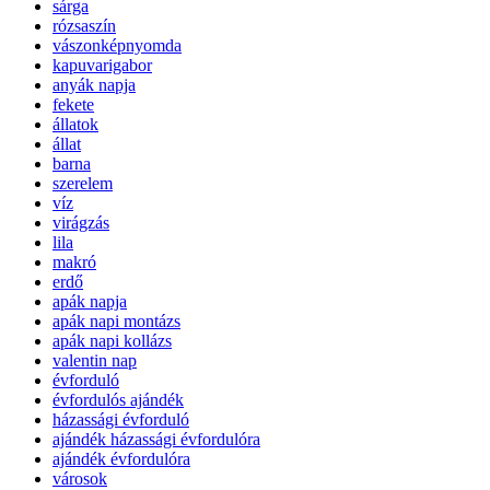
sárga
rózsaszín
vászonképnyomda
kapuvarigabor
anyák napja
fekete
állatok
állat
barna
szerelem
víz
virágzás
lila
makró
erdő
apák napja
apák napi montázs
apák napi kollázs
valentin nap
évforduló
évfordulós ajándék
házassági évforduló
ajándék házassági évfordulóra
ajándék évfordulóra
városok