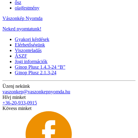
ősz
olajfestmény
Vászonkép Nyomda
Neked nyomtatunk!
Gyakori kérdések
Elérhetőségünk
Viszonteladás
ÁSZF
Jogi információk
Ginop Plusz 1.4.3-24 “B”
Ginop Plusz 2.1.3-24
Üzenj nekünk
vaszonkep@vaszonkepnyomda.hu
Hívj minket
+36-20-933-0915
Kövess minket