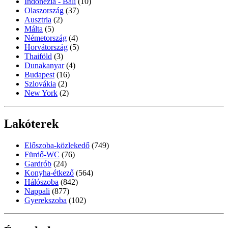
Indonézia - Bali
(10)
Olaszország
(37)
Ausztria
(2)
Málta
(5)
Németország
(4)
Horvátország
(5)
Thaiföld
(3)
Dunakanyar
(4)
Budapest
(16)
Szlovákia
(2)
New York
(2)
Lakóterek
Előszoba-közlekedő
(749)
Fürdő-WC
(76)
Gardrób
(24)
Konyha-étkező
(564)
Hálószoba
(842)
Nappali
(877)
Gyerekszoba
(102)