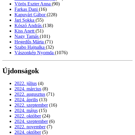
Vörös Eszter Anna
(90)
Farkas Dani
(16)
Kapuvári Gábor
(228)
Jari Sokka
(55)
Kószó András
(138)
Kiss Anett
(51)
Nagy Tamás
(101)
Hegedűs Márta
(71)
Szabo Hajnalka
(32)
Vászonkép Nyomda
(1076)
Újdonságok
2022. július
(4)
2024. március
(8)
2022. augusztus
(71)
2024. április
(13)
2022. szeptember
(16)
2024. május
(15)
2022. október
(24)
2024. szeptember
(6)
2022. november
(7)
2024. október
(5)