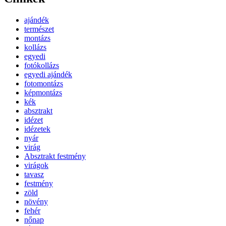
ajándék
természet
montázs
kollázs
egyedi
fotókollázs
egyedi ajándék
fotomontázs
képmontázs
kék
absztrakt
idézet
idézetek
nyár
virág
Absztrakt festmény
virágok
tavasz
festmény
zöld
növény
fehér
nőnap