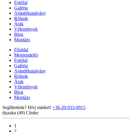
Fotófal
Galéria
Ajándékutalvány
Rólunk
Árak
Vélemények
Blog
Montázs
Főoldal
Megrendelés
Fotófal
Galéria
Ajándékutalvány
Rólunk
Árak
Vélemények
Blog
Montázs
Segíthetünk? Hívj minket!
+36-20-933-0915
éjszaka (49)
Címke
1
2