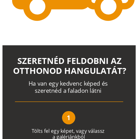
SZERETNÉD FELDOBNI AZ
OTTHONOD HANGULATÁT?
H
a
v
a
n
e
g
y
k
e
d
v
e
n
c
k
é
p
e
d
é
s
s
z
e
r
e
t
n
é
d a
f
a
l
a
d
o
n
l
á
t
n
i
1
T
ö
l
t
s
f
e
l
e
g
y
k
é
pe
t
,
v
a
g
y
v
á
l
a
ss
z
a
g
a
lé
r
i
án
k
b
ó
l