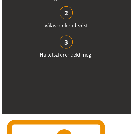
2
V
á
l
a
ss
z
e
l
r
e
n
d
e
z
é
s
t
3
H
a
t
e
t
s
z
i
k
r
e
n
d
el
d
m
e
g
!