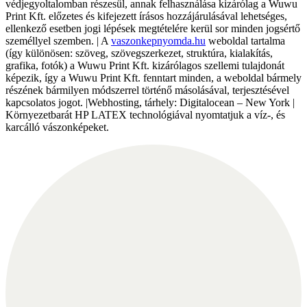
védjegyoltalomban részesül, annak felhasználása kizárólag a Wuwu
Print Kft. előzetes és kifejezett írásos hozzájárulásával lehetséges,
ellenkező esetben jogi lépések megtételére kerül sor minden jogsértő
személlyel szemben. | A
vaszonkepnyomda.hu
weboldal tartalma
(így különösen: szöveg, szövegszerkezet, struktúra, kialakítás,
grafika, fotók) a Wuwu Print Kft. kizárólagos szellemi tulajdonát
képezik, így a Wuwu Print Kft. fenntart minden, a weboldal bármely
részének bármilyen módszerrel történő másolásával, terjesztésével
kapcsolatos jogot. |Webhosting, tárhely: Digitalocean – New York |
Környezetbarát HP LATEX technológiával nyomtatjuk a víz-, és
karcálló vászonképeket.