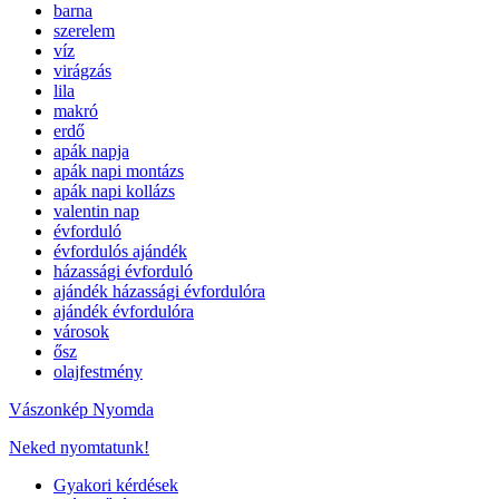
barna
szerelem
víz
virágzás
lila
makró
erdő
apák napja
apák napi montázs
apák napi kollázs
valentin nap
évforduló
évfordulós ajándék
házassági évforduló
ajándék házassági évfordulóra
ajándék évfordulóra
városok
ősz
olajfestmény
Vászonkép Nyomda
Neked nyomtatunk!
Gyakori kérdések