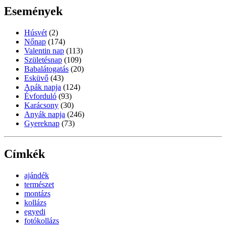
Események
Húsvét
(2)
Nőnap
(174)
Valentin nap
(113)
Születésnap
(109)
Babalátogatás
(20)
Esküvő
(43)
Apák napja
(124)
Évforduló
(93)
Karácsony
(30)
Anyák napja
(246)
Gyereknap
(73)
Címkék
ajándék
természet
montázs
kollázs
egyedi
fotókollázs