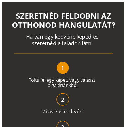
SZERETNÉD FELDOBNI AZ
OTTHONOD HANGULATÁT?
H
a
v
a
n
e
g
y
k
e
d
v
e
n
c
k
é
p
e
d
é
s
s
z
e
r
e
t
n
é
d a
f
a
l
a
d
o
n
l
á
t
n
i
1
T
ö
l
t
s
f
e
l
e
g
y
k
é
pe
t
,
v
a
g
y
v
á
l
a
ss
z
a
g
a
lé
r
i
án
k
b
ó
l
2
V
á
l
a
ss
z
e
l
r
e
n
d
e
z
é
s
t
3