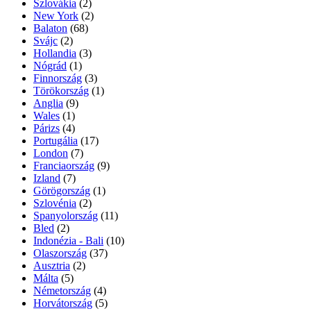
Szlovákia
(2)
New York
(2)
Balaton
(68)
Svájc
(2)
Hollandia
(3)
Nógrád
(1)
Finnország
(3)
Törökország
(1)
Anglia
(9)
Wales
(1)
Párizs
(4)
Portugália
(17)
London
(7)
Franciaország
(9)
Izland
(7)
Görögország
(1)
Szlovénia
(2)
Spanyolország
(11)
Bled
(2)
Indonézia - Bali
(10)
Olaszország
(37)
Ausztria
(2)
Málta
(5)
Németország
(4)
Horvátország
(5)