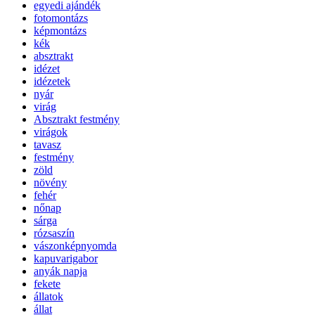
egyedi ajándék
fotomontázs
képmontázs
kék
absztrakt
idézet
idézetek
nyár
virág
Absztrakt festmény
virágok
tavasz
festmény
zöld
növény
fehér
nőnap
sárga
rózsaszín
vászonképnyomda
kapuvarigabor
anyák napja
fekete
állatok
állat