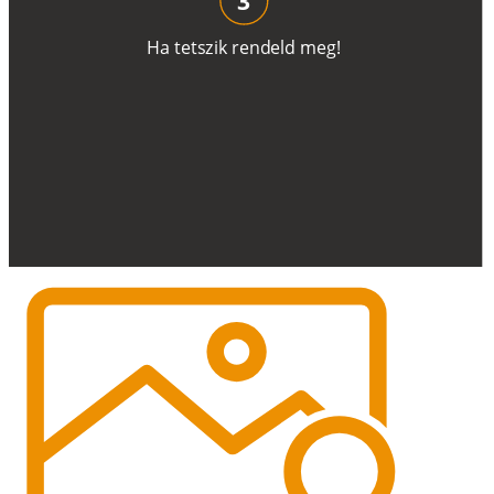
H
a
t
e
t
s
z
i
k
r
e
n
d
el
d
m
e
g
!