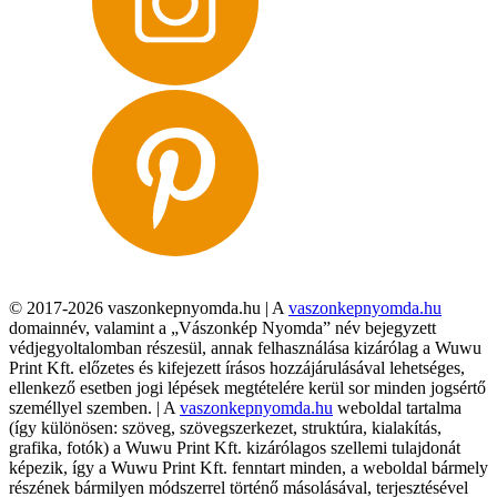
© 2017-2026 vaszonkepnyomda.hu | A
vaszonkepnyomda.hu
domainnév, valamint a „Vászonkép Nyomda” név bejegyzett
védjegyoltalomban részesül, annak felhasználása kizárólag a Wuwu
Print Kft. előzetes és kifejezett írásos hozzájárulásával lehetséges,
ellenkező esetben jogi lépések megtételére kerül sor minden jogsértő
személlyel szemben. | A
vaszonkepnyomda.hu
weboldal tartalma
(így különösen: szöveg, szövegszerkezet, struktúra, kialakítás,
grafika, fotók) a Wuwu Print Kft. kizárólagos szellemi tulajdonát
képezik, így a Wuwu Print Kft. fenntart minden, a weboldal bármely
részének bármilyen módszerrel történő másolásával, terjesztésével