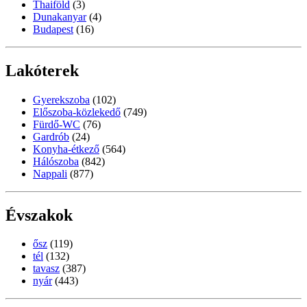
Thaiföld
(3)
Dunakanyar
(4)
Budapest
(16)
Lakóterek
Gyerekszoba
(102)
Előszoba-közlekedő
(749)
Fürdő-WC
(76)
Gardrób
(24)
Konyha-étkező
(564)
Hálószoba
(842)
Nappali
(877)
Évszakok
ősz
(119)
tél
(132)
tavasz
(387)
nyár
(443)