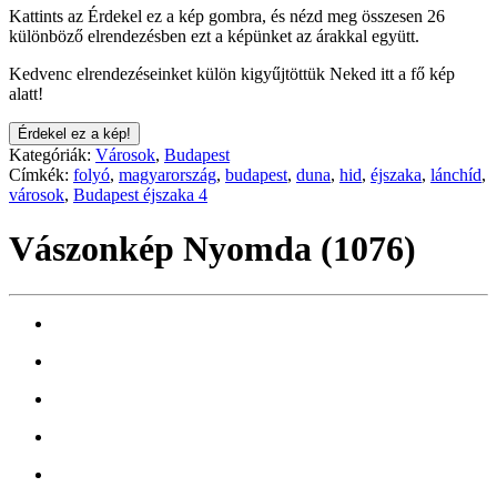
Kattints az Érdekel ez a kép gombra, és nézd meg összesen 26
különböző elrendezésben ezt a képünket az árakkal együtt.
Kedvenc elrendezéseinket külön kigyűjtöttük Neked itt a fő kép
alatt!
Érdekel ez a kép!
Kategóriák:
Városok
,
Budapest
Címkék:
folyó
,
magyarország
,
budapest
,
duna
,
hid
,
éjszaka
,
lánchíd
,
városok
,
Budapest éjszaka 4
Vászonkép Nyomda (1076)