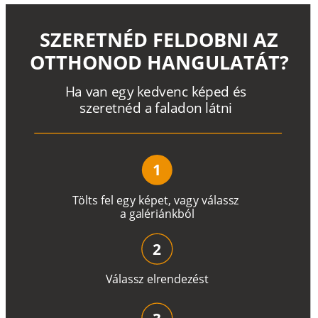
SZERETNÉD FELDOBNI AZ
OTTHONOD HANGULATÁT?
H
a
v
a
n
e
g
y
k
e
d
v
e
n
c
k
é
p
e
d
é
s
s
z
e
r
e
t
n
é
d a
f
a
l
a
d
o
n
l
á
t
n
i
1
T
ö
l
t
s
f
e
l
e
g
y
k
é
pe
t
,
v
a
g
y
v
á
l
a
ss
z
a
g
a
lé
r
i
án
k
b
ó
l
2
V
á
l
a
ss
z
e
l
r
e
n
d
e
z
é
s
t
3