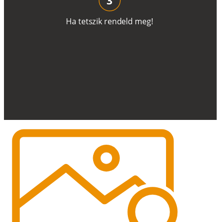
H
a
t
e
t
s
z
i
k
r
e
n
d
el
d
m
e
g
!