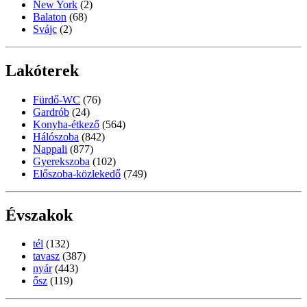
New York
(2)
Balaton
(68)
Svájc
(2)
Lakóterek
Fürdő-WC
(76)
Gardrób
(24)
Konyha-étkező
(564)
Hálószoba
(842)
Nappali
(877)
Gyerekszoba
(102)
Előszoba-közlekedő
(749)
Évszakok
tél
(132)
tavasz
(387)
nyár
(443)
ősz
(119)