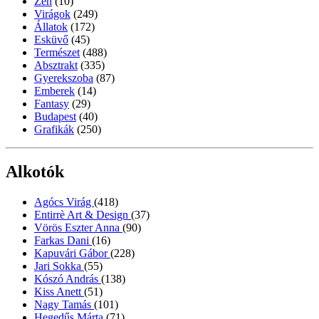
Zen
(10)
Virágok
(249)
Állatok
(172)
Esküvő
(45)
Természet
(488)
Absztrakt
(335)
Gyerekszoba
(87)
Emberek
(14)
Fantasy
(29)
Budapest
(40)
Grafikák
(250)
Alkotók
Agócs Virág
(418)
Entirrè Art & Design
(37)
Vörös Eszter Anna
(90)
Farkas Dani
(16)
Kapuvári Gábor
(228)
Jari Sokka
(55)
Kószó András
(138)
Kiss Anett
(51)
Nagy Tamás
(101)
Hegedűs Márta
(71)