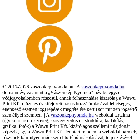
© 2017-2026 vaszonkepnyomda.hu | A
vaszonkepnyomda.hu
domainnév, valamint a „Vászonkép Nyomda” név bejegyzett
védjegyoltalomban részesül, annak felhasználása kizárólag a Wuwu
Print Kft. előzetes és kifejezett írásos hozzájárulásával lehetséges,
ellenkező esetben jogi lépések megtételére kerül sor minden jogsértő
személlyel szemben. | A
vaszonkepnyomda.hu
weboldal tartalma
(így különösen: szöveg, szövegszerkezet, struktúra, kialakítás,
grafika, fotók) a Wuwu Print Kft. kizárólagos szellemi tulajdonát
képezik, így a Wuwu Print Kft. fenntart minden, a weboldal bármely
részének bármilyen módszerrel történő másolásával, terjesztésével