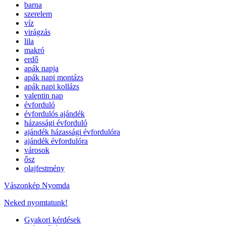
barna
szerelem
víz
virágzás
lila
makró
erdő
apák napja
apák napi montázs
apák napi kollázs
valentin nap
évforduló
évfordulós ajándék
házassági évforduló
ajándék házassági évfordulóra
ajándék évfordulóra
városok
ősz
olajfestmény
Vászonkép Nyomda
Neked nyomtatunk!
Gyakori kérdések