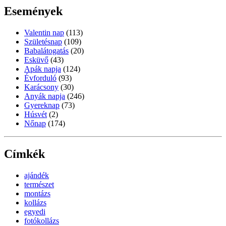
Események
Valentin nap
(113)
Születésnap
(109)
Babalátogatás
(20)
Esküvő
(43)
Apák napja
(124)
Évforduló
(93)
Karácsony
(30)
Anyák napja
(246)
Gyereknap
(73)
Húsvét
(2)
Nőnap
(174)
Címkék
ajándék
természet
montázs
kollázs
egyedi
fotókollázs