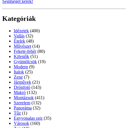
Segítséget kérek!
Kategóriák
Idézetek
(400)
Vallás
(32)
Ételek
(48)
Művészet
(14)
Fekete-fehér
(80)
Kifestők
(51)
Gyümölcsök
(19)
Modern
(9)
Italok
(25)
Zene
(7)
Járművek
(21)
Drónfotó
(143)
Makró
(132)
Montázsok
(411)
Szerelem
(132)
Panoráma
(32)
Tűz
(1)
Egyvonalas rajz
(35)
Városok
(160)