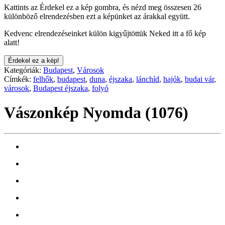
Kattints az Érdekel ez a kép gombra, és nézd meg összesen 26
különböző elrendezésben ezt a képünket az árakkal együtt.
Kedvenc elrendezéseinket külön kigyűjtöttük Neked itt a fő kép
alatt!
Érdekel ez a kép!
Kategóriák:
Budapest
,
Városok
Címkék:
felhők
,
budapest
,
duna
,
éjszaka
,
lánchíd
,
hajók
,
budai vár
,
városok
,
Budapest éjszaka
,
folyó
Vászonkép Nyomda (1076)