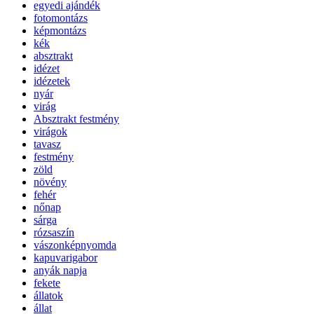
egyedi ajándék
fotomontázs
képmontázs
kék
absztrakt
idézet
idézetek
nyár
virág
Absztrakt festmény
virágok
tavasz
festmény
zöld
növény
fehér
nőnap
sárga
rózsaszín
vászonképnyomda
kapuvarigabor
anyák napja
fekete
állatok
állat