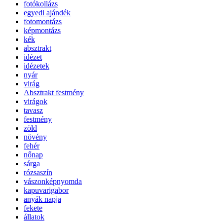
fotókollázs
egyedi ajándék
fotomontázs
képmontázs
kék
absztrakt
idézet
idézetek
nyár
virág
Absztrakt festmény
virágok
tavasz
festmény
zöld
növény
fehér
nőnap
sárga
rózsaszín
vászonképnyomda
kapuvarigabor
anyák napja
fekete
állatok