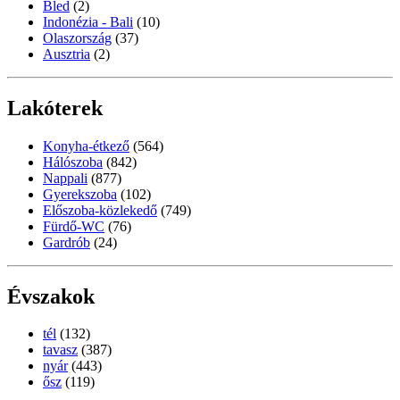
Bled
(2)
Indonézia - Bali
(10)
Olaszország
(37)
Ausztria
(2)
Lakóterek
Konyha-étkező
(564)
Hálószoba
(842)
Nappali
(877)
Gyerekszoba
(102)
Előszoba-közlekedő
(749)
Fürdő-WC
(76)
Gardrób
(24)
Évszakok
tél
(132)
tavasz
(387)
nyár
(443)
ősz
(119)