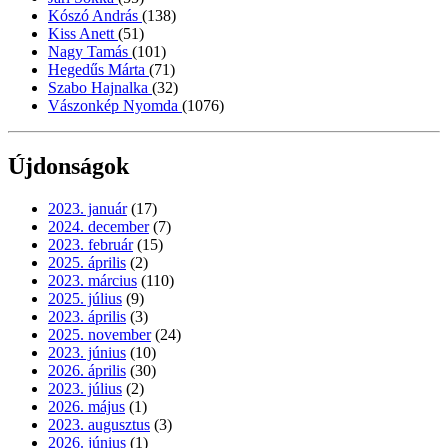
Kószó András
(138)
Kiss Anett
(51)
Nagy Tamás
(101)
Hegedűs Márta
(71)
Szabo Hajnalka
(32)
Vászonkép Nyomda
(1076)
Újdonságok
2023. január
(17)
2024. december
(7)
2023. február
(15)
2025. április
(2)
2023. március
(110)
2025. július
(9)
2023. április
(3)
2025. november
(24)
2023. június
(10)
2026. április
(30)
2023. július
(2)
2026. május
(1)
2023. augusztus
(3)
2026. június
(1)