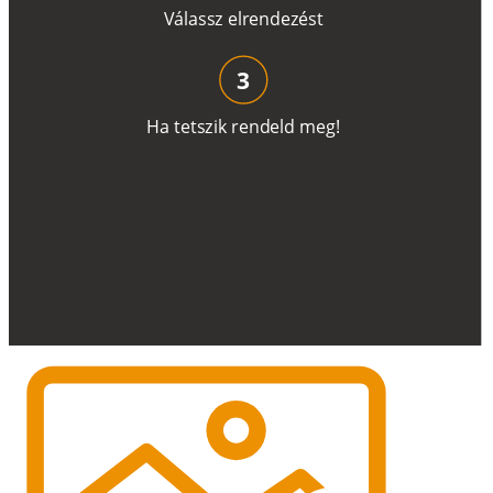
V
á
l
a
ss
z
e
l
r
e
n
d
e
z
é
s
t
3
H
a
t
e
t
s
z
i
k
r
e
n
d
el
d
m
e
g
!