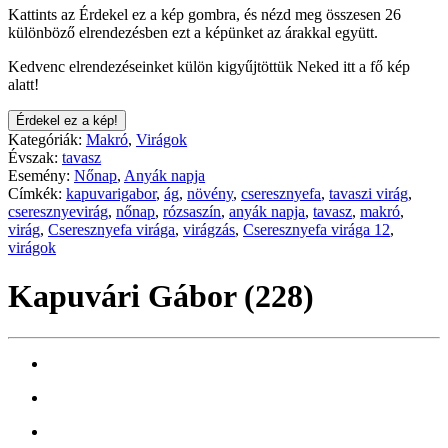
Kattints az Érdekel ez a kép gombra, és nézd meg összesen 26
különböző elrendezésben ezt a képünket az árakkal együtt.
Kedvenc elrendezéseinket külön kigyűjtöttük Neked itt a fő kép
alatt!
Érdekel ez a kép!
Kategóriák:
Makró
,
Virágok
Évszak:
tavasz
Esemény:
Nőnap
,
Anyák napja
Címkék:
kapuvarigabor
,
ág
,
növény
,
cseresznyefa
,
tavaszi virág
,
cseresznyevirág
,
nőnap
,
rózsaszín
,
anyák napja
,
tavasz
,
makró
,
virág
,
Cseresznyefa virága
,
virágzás
,
Cseresznyefa virága 12
,
virágok
Kapuvári Gábor (228)