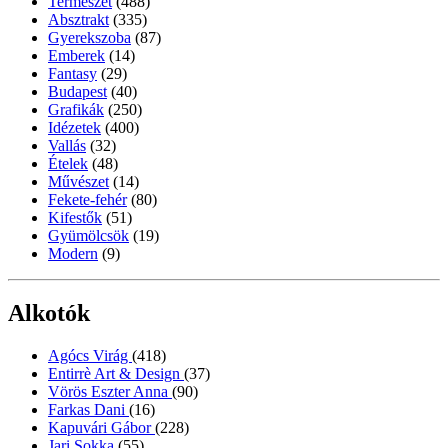
Természet
(488)
Absztrakt
(335)
Gyerekszoba
(87)
Emberek
(14)
Fantasy
(29)
Budapest
(40)
Grafikák
(250)
Idézetek
(400)
Vallás
(32)
Ételek
(48)
Művészet
(14)
Fekete-fehér
(80)
Kifestők
(51)
Gyümölcsök
(19)
Modern
(9)
Alkotók
Agócs Virág
(418)
Entirrè Art & Design
(37)
Vörös Eszter Anna
(90)
Farkas Dani
(16)
Kapuvári Gábor
(228)
Jari Sokka
(55)