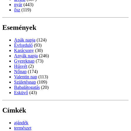
nyár
(443)
ősz
(119)
Események
Apák napja
(124)
Évforduló
(93)
Karácsony
(30)
Anyák napja
(246)
Gyereknap
(73)
Húsvét
(2)
Nőnap
(174)
Valentin nap
(113)
Születésnap
(109)
Babalátogatás
(20)
Esküvő
(43)
Címkék
ajándék
természet