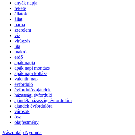
anyák napja
fekete
állatok
állat
barna
szerelem
víz
virágzás
lila
makró
erdő
apák napja
apák napi montázs
apák napi kollázs
valentin nap
évforduló
évfordulós ajándék
házassági évforduló
ajándék házassági évfordulóra
ajándék évfordulóra
városok
ősz
olajfestmény
Vászonkép Nyomda