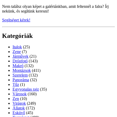
Nem találsz olyan képet a galériánkban, amit feltennél a falra? Írj
nekünk, és segítünk keresni!
Segítséget kérek!
Kategóriák
Italok
(25)
Zene
(7)
Járművek
(21)
Drónfotó
(143)
Makró
(132)
Montázsok
(411)
Szerelem
(132)
Panoráma
(32)
Tűz
(1)
Egyvonalas rajz
(35)
Városok
(160)
Zen
(10)
Virágok
(249)
Állatok
(172)
Esküvő
(45)