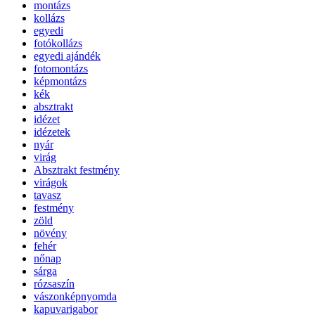
montázs
kollázs
egyedi
fotókollázs
egyedi ajándék
fotomontázs
képmontázs
kék
absztrakt
idézet
idézetek
nyár
virág
Absztrakt festmény
virágok
tavasz
festmény
zöld
növény
fehér
nőnap
sárga
rózsaszín
vászonképnyomda
kapuvarigabor