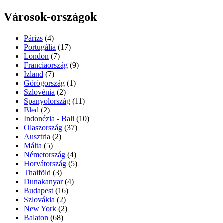
Városok-országok
Párizs
(4)
Portugália
(17)
London
(7)
Franciaország
(9)
Izland
(7)
Görögország
(1)
Szlovénia
(2)
Spanyolország
(11)
Bled
(2)
Indonézia - Bali
(10)
Olaszország
(37)
Ausztria
(2)
Málta
(5)
Németország
(4)
Horvátország
(5)
Thaiföld
(3)
Dunakanyar
(4)
Budapest
(16)
Szlovákia
(2)
New York
(2)
Balaton
(68)