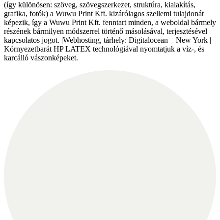
(így különösen: szöveg, szövegszerkezet, struktúra, kialakítás,
grafika, fotók) a Wuwu Print Kft. kizárólagos szellemi tulajdonát
képezik, így a Wuwu Print Kft. fenntart minden, a weboldal bármely
részének bármilyen módszerrel történő másolásával, terjesztésével
kapcsolatos jogot. |Webhosting, tárhely: Digitalocean – New York |
Környezetbarát HP LATEX technológiával nyomtatjuk a víz-, és
karcálló vászonképeket.