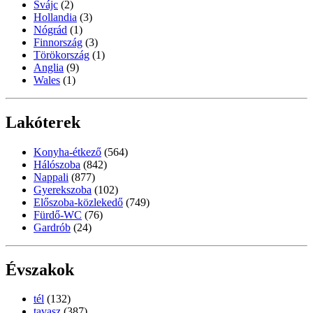
Svájc
(2)
Hollandia
(3)
Nógrád
(1)
Finnország
(3)
Törökország
(1)
Anglia
(9)
Wales
(1)
Lakóterek
Konyha-étkező
(564)
Hálószoba
(842)
Nappali
(877)
Gyerekszoba
(102)
Előszoba-közlekedő
(749)
Fürdő-WC
(76)
Gardrób
(24)
Évszakok
tél
(132)
tavasz
(387)