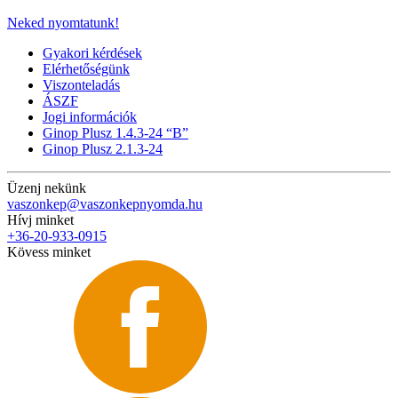
Neked nyomtatunk!
Gyakori kérdések
Elérhetőségünk
Viszonteladás
ÁSZF
Jogi információk
Ginop Plusz 1.4.3-24 “B”
Ginop Plusz 2.1.3-24
Üzenj nekünk
vaszonkep@vaszonkepnyomda.hu
Hívj minket
+36-20-933-0915
Kövess minket