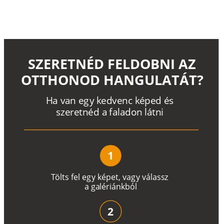
SZERETNÉD FELDOBNI AZ
OTTHONOD HANGULATÁT?
H
a
v
a
n
e
g
y
k
e
d
v
e
n
c
k
é
p
e
d
é
s
s
z
e
r
e
t
n
é
d a
f
a
l
a
d
o
n
l
á
t
n
i
1
T
ö
l
t
s
f
e
l
e
g
y
k
é
pe
t
,
v
a
g
y
v
á
l
a
ss
z
a
g
a
lé
r
i
án
k
b
ó
l
2