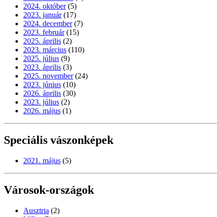
2024. október
(5)
2023. január
(17)
2024. december
(7)
2023. február
(15)
2025. április
(2)
2023. március
(110)
2025. július
(9)
2023. április
(3)
2025. november
(24)
2023. június
(10)
2026. április
(30)
2023. július
(2)
2026. május
(1)
Speciális vászonképek
2021. május
(5)
Városok-országok
Ausztria
(2)