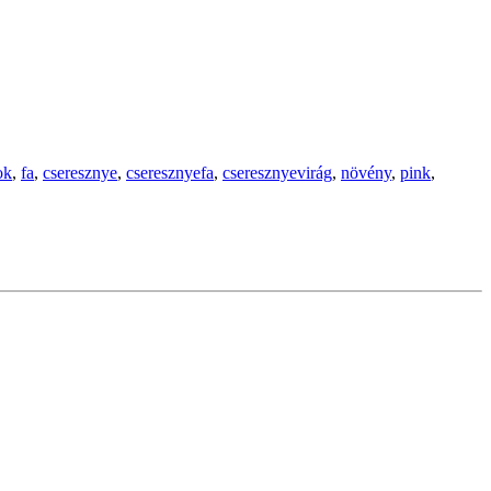
ok
,
fa
,
cseresznye
,
cseresznyefa
,
cseresznyevirág
,
növény
,
pink
,