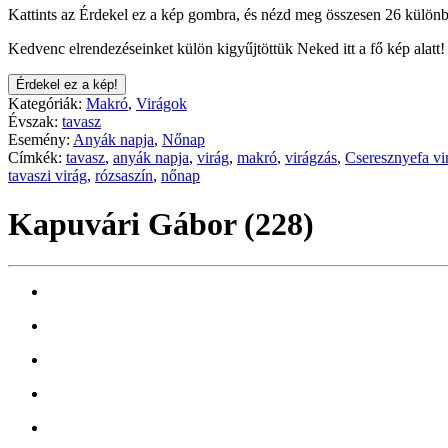
Kattints az Érdekel ez a kép gombra, és nézd meg összesen 26 különb
Kedvenc elrendezéseinket külön kigyűjtöttük Neked itt a fő kép alatt!
Érdekel ez a kép!
Kategóriák:
Makró
,
Virágok
Évszak:
tavasz
Esemény:
Anyák napja
,
Nőnap
Címkék:
tavasz
,
anyák napja
,
virág
,
makró
,
virágzás
,
Cseresznyefa vi
tavaszi virág
,
rózsaszín
,
nőnap
Kapuvári Gábor (228)