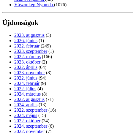
Vászonkép Nyomda
(1076)
Újdonságok
2023. augusztus
(3)
2026. június
(1)
2022. február
(249)
2023. szeptember
(1)
2022. március
(166)
2023. október
(2)
2022. április
(64)
2023. november
(8)
2022. június
(94)
2024. február
(9)
2022. július
(4)
2024. március
(8)
2022. augusztus
(71)
2024. április
(13)
2022. szeptember
(16)
2024. május
(15)
2022. október
(24)
2024. szeptember
(6)
2022. november
(7)