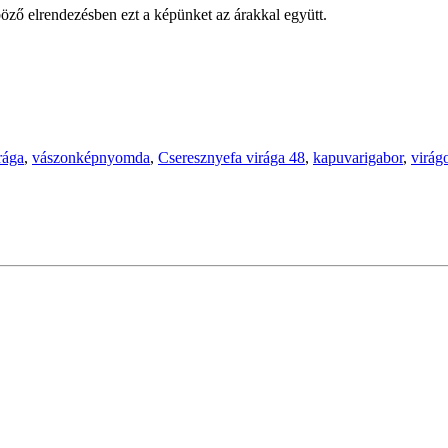
öző elrendezésben ezt a képünket az árakkal együtt.
rága
,
vászonképnyomda
,
Cseresznyefa virága 48
,
kapuvarigabor
,
virág