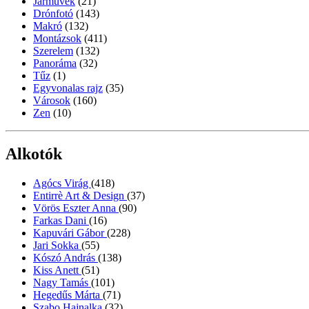
Járművek
(21)
Drónfotó
(143)
Makró
(132)
Montázsok
(411)
Szerelem
(132)
Panoráma
(32)
Tűz
(1)
Egyvonalas rajz
(35)
Városok
(160)
Zen
(10)
Alkotók
Agócs Virág
(418)
Entirrè Art & Design
(37)
Vörös Eszter Anna
(90)
Farkas Dani
(16)
Kapuvári Gábor
(228)
Jari Sokka
(55)
Kószó András
(138)
Kiss Anett
(51)
Nagy Tamás
(101)
Hegedűs Márta
(71)
Szabo Hajnalka
(32)