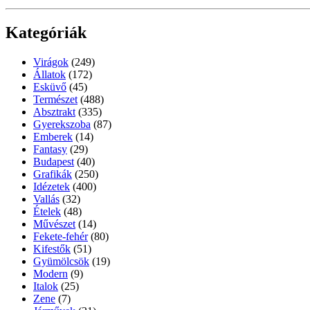
Kategóriák
Virágok
(249)
Állatok
(172)
Esküvő
(45)
Természet
(488)
Absztrakt
(335)
Gyerekszoba
(87)
Emberek
(14)
Fantasy
(29)
Budapest
(40)
Grafikák
(250)
Idézetek
(400)
Vallás
(32)
Ételek
(48)
Művészet
(14)
Fekete-fehér
(80)
Kifestők
(51)
Gyümölcsök
(19)
Modern
(9)
Italok
(25)
Zene
(7)