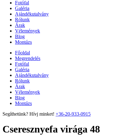
Fotófal
Galéria
Ajándékutalvány
Rólunk
Árak
Vélemények
Blog
Montázs
Főoldal
Megrendelés
Fotófal
Galéria
Ajándékutalvány
Rólunk
Árak
Vélemények
Blog
Montázs
Segíthetünk? Hívj minket!
+36-20-933-0915
Cseresznyefa virága 48