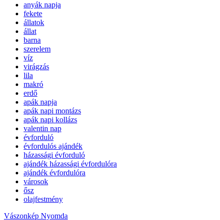
anyák napja
fekete
állatok
állat
barna
szerelem
víz
virágzás
lila
makró
erdő
apák napja
apák napi montázs
apák napi kollázs
valentin nap
évforduló
évfordulós ajándék
házassági évforduló
ajándék házassági évfordulóra
ajándék évfordulóra
városok
ősz
olajfestmény
Vászonkép Nyomda