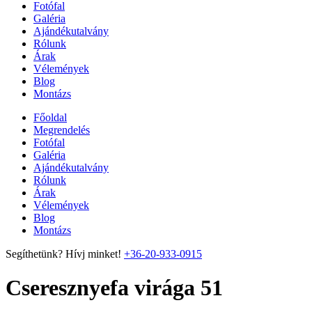
Fotófal
Galéria
Ajándékutalvány
Rólunk
Árak
Vélemények
Blog
Montázs
Főoldal
Megrendelés
Fotófal
Galéria
Ajándékutalvány
Rólunk
Árak
Vélemények
Blog
Montázs
Segíthetünk? Hívj minket!
+36-20-933-0915
Cseresznyefa virága 51