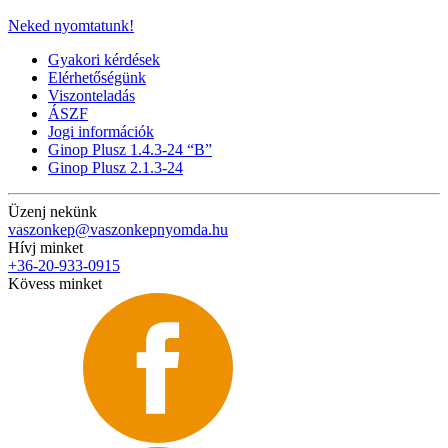
Neked nyomtatunk!
Gyakori kérdések
Elérhetőségünk
Viszonteladás
ÁSZF
Jogi információk
Ginop Plusz 1.4.3-24 “B”
Ginop Plusz 2.1.3-24
Üzenj nekünk
vaszonkep@vaszonkepnyomda.hu
Hívj minket
+36-20-933-0915
Kövess minket