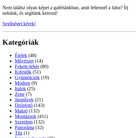
Nem találsz olyan képet a galériánkban, amit feltennél a falra? Írj
nekünk, és segítünk keresni!
Segítséget kérek!
Kategóriák
Ételek
(48)
Művészet
(14)
Fekete-fehér
(80)
Kifestők
(51)
Gyümölcsök
(19)
Modern
(9)
Italok
(25)
Zene
(7)
Járművek
(21)
Drónfotó
(143)
Makró
(132)
Montázsok
(411)
Szerelem
(132)
Panoráma
(32)
Tűz
(1)