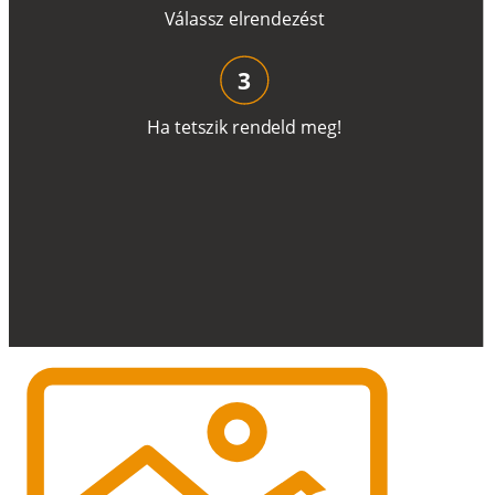
V
á
l
a
ss
z
e
l
r
e
n
d
e
z
é
s
t
3
H
a
t
e
t
s
z
i
k
r
e
n
d
el
d
m
e
g
!