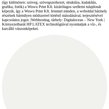
(így különösen: szöveg, szövegszerkezet, struktúra, kialakítás,
grafika, fotók) a Wuwu Print Kft. kizárólagos szellemi tulajdonát
képezik, így a Wuwu Print Kft. fenntart minden, a weboldal bármely
részének bármilyen módszerrel történő másolásával, terjesztésével
kapcsolatos jogot. |Webhosting, tárhely: Digitalocean – New York |
Környezetbarát HP LATEX technológiával nyomtatjuk a víz-, és
karcálló vászonképeket.