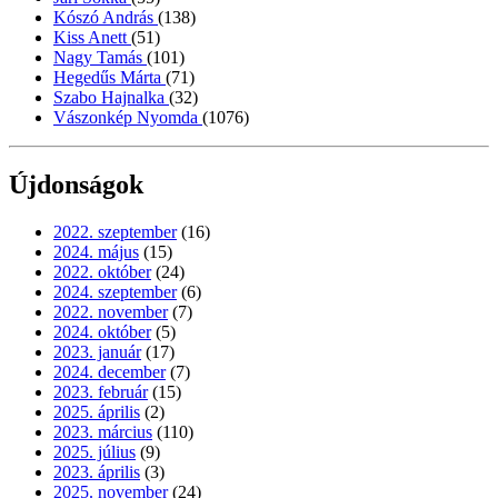
Kószó András
(138)
Kiss Anett
(51)
Nagy Tamás
(101)
Hegedűs Márta
(71)
Szabo Hajnalka
(32)
Vászonkép Nyomda
(1076)
Újdonságok
2022. szeptember
(16)
2024. május
(15)
2022. október
(24)
2024. szeptember
(6)
2022. november
(7)
2024. október
(5)
2023. január
(17)
2024. december
(7)
2023. február
(15)
2025. április
(2)
2023. március
(110)
2025. július
(9)
2023. április
(3)
2025. november
(24)