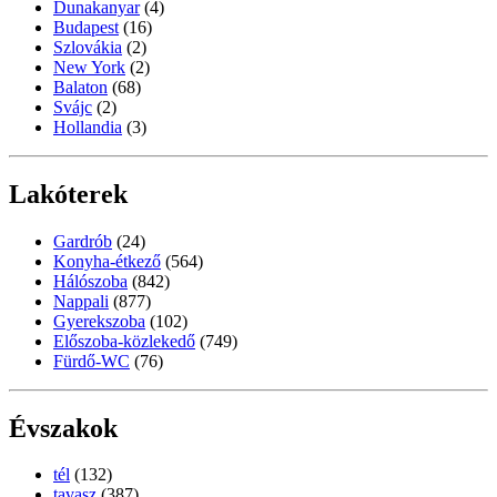
Dunakanyar
(4)
Budapest
(16)
Szlovákia
(2)
New York
(2)
Balaton
(68)
Svájc
(2)
Hollandia
(3)
Lakóterek
Gardrób
(24)
Konyha-étkező
(564)
Hálószoba
(842)
Nappali
(877)
Gyerekszoba
(102)
Előszoba-közlekedő
(749)
Fürdő-WC
(76)
Évszakok
tél
(132)
tavasz
(387)