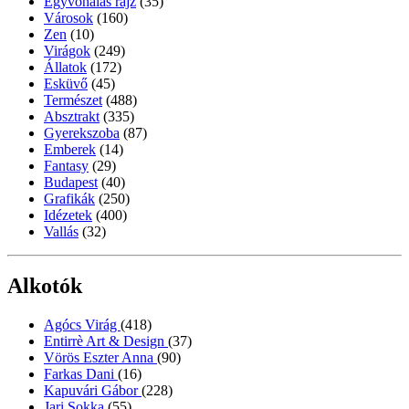
Egyvonalas rajz
(35)
Városok
(160)
Zen
(10)
Virágok
(249)
Állatok
(172)
Esküvő
(45)
Természet
(488)
Absztrakt
(335)
Gyerekszoba
(87)
Emberek
(14)
Fantasy
(29)
Budapest
(40)
Grafikák
(250)
Idézetek
(400)
Vallás
(32)
Alkotók
Agócs Virág
(418)
Entirrè Art & Design
(37)
Vörös Eszter Anna
(90)
Farkas Dani
(16)
Kapuvári Gábor
(228)
Jari Sokka
(55)