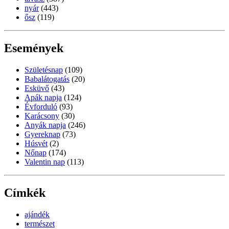
nyár
(443)
ősz
(119)
Események
Születésnap
(109)
Babalátogatás
(20)
Esküvő
(43)
Apák napja
(124)
Évforduló
(93)
Karácsony
(30)
Anyák napja
(246)
Gyereknap
(73)
Húsvét
(2)
Nőnap
(174)
Valentin nap
(113)
Címkék
ajándék
természet