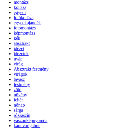
montázs
kollázs
egyedi
fotókollázs
egyedi ajándék
fotomontázs
képmontázs
kék
absztrakt
idézet
idézetek
nyár
virág
Absztrakt festmény
virágok
tavasz
festmény
zöld
növény
fehér
nőnap
sárga
rózsaszín
vászonképnyomda
kapuvarigabor