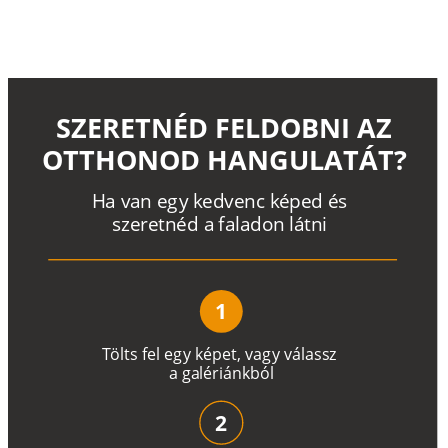
SZERETNÉD FELDOBNI AZ
OTTHONOD HANGULATÁT?
H
a
v
a
n
e
g
y
k
e
d
v
e
n
c
k
é
p
e
d
é
s
s
z
e
r
e
t
n
é
d a
f
a
l
a
d
o
n
l
á
t
n
i
1
T
ö
l
t
s
f
e
l
e
g
y
k
é
pe
t
,
v
a
g
y
v
á
l
a
ss
z
a
g
a
lé
r
i
án
k
b
ó
l
2