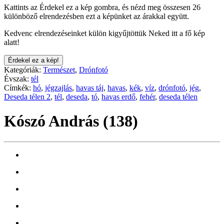
Kattints az Érdekel ez a kép gombra, és nézd meg összesen 26
különböző elrendezésben ezt a képünket az árakkal együtt.
Kedvenc elrendezéseinket külön kigyűjtöttük Neked itt a fő kép
alatt!
Érdekel ez a kép!
Kategóriák:
Természet
,
Drónfotó
Évszak:
tél
Címkék:
hó
,
jégzajlás
,
havas táj
,
havas
,
kék
,
víz
,
drónfotó
,
jég
,
Deseda télen 2
,
tél
,
deseda
,
tó
,
havas erdő
,
fehér
,
deseda télen
Kószó András (138)