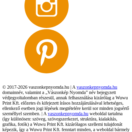
© 2017-2026 vaszonkepnyomda.hu | A
vaszonkepnyomda.hu
domainnév, valamint a „Vászonkép Nyomda” név bejegyzett
védjegyoltalomban részesül, annak felhasználása kizárólag a Wuwu
Print Kft. előzetes és kifejezett írásos hozzájárulásával lehetséges,
ellenkező esetben jogi lépések megtételére kerül sor minden jogsértő
személlyel szemben. | A
vaszonkepnyomda.hu
weboldal tartalma
(így különösen: szöveg, szövegszerkezet, struktúra, kialakítás,
grafika, fotók) a Wuwu Print Kft. kizárólagos szellemi tulajdonát
képezik, így a Wuwu Print Kft. fenntart minden, a weboldal bármely