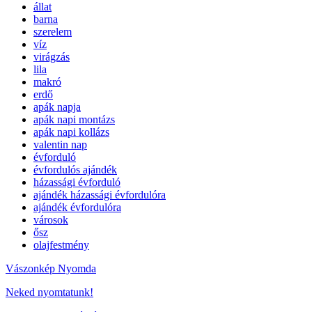
állat
barna
szerelem
víz
virágzás
lila
makró
erdő
apák napja
apák napi montázs
apák napi kollázs
valentin nap
évforduló
évfordulós ajándék
házassági évforduló
ajándék házassági évfordulóra
ajándék évfordulóra
városok
ősz
olajfestmény
Vászonkép Nyomda
Neked nyomtatunk!