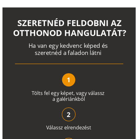
SZERETNÉD FELDOBNI AZ
OTTHONOD HANGULATÁT?
H
a
v
a
n
e
g
y
k
e
d
v
e
n
c
k
é
p
e
d
é
s
s
z
e
r
e
t
n
é
d a
f
a
l
a
d
o
n
l
á
t
n
i
1
T
ö
l
t
s
f
e
l
e
g
y
k
é
pe
t
,
v
a
g
y
v
á
l
a
ss
z
a
g
a
lé
r
i
án
k
b
ó
l
2
V
á
l
a
ss
z
e
l
r
e
n
d
e
z
é
s
t