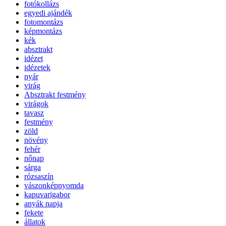
fotókollázs
egyedi ajándék
fotomontázs
képmontázs
kék
absztrakt
idézet
idézetek
nyár
virág
Absztrakt festmény
virágok
tavasz
festmény
zöld
növény
fehér
nőnap
sárga
rózsaszín
vászonképnyomda
kapuvarigabor
anyák napja
fekete
állatok