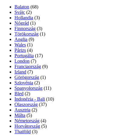
Balaton
(68)
Svájc
(2)
Hollandia
(3)
Nógrád
(1)
Finnország
(3)
Törökország
(1)
Anglia
(9)
Wales
(1)
Párizs
(4)
Portugália
(17)
London
(7)
Franciaország
(9)
Izland
(7)
Görögország
(1)
Szlovénia
(2)
Spanyolország
(11)
Bled
(2)
Indonézia - Bali
(10)
Olaszország
(37)
Ausztria
(2)
Málta
(5)
Németország
(4)
Horvátország
(5)
Thaiföld
(3)