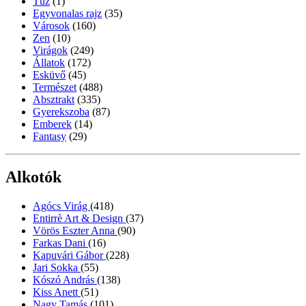
Tűz
(1)
Egyvonalas rajz
(35)
Városok
(160)
Zen
(10)
Virágok
(249)
Állatok
(172)
Esküvő
(45)
Természet
(488)
Absztrakt
(335)
Gyerekszoba
(87)
Emberek
(14)
Fantasy
(29)
Alkotók
Agócs Virág
(418)
Entirrè Art & Design
(37)
Vörös Eszter Anna
(90)
Farkas Dani
(16)
Kapuvári Gábor
(228)
Jari Sokka
(55)
Kószó András
(138)
Kiss Anett
(51)
Nagy Tamás
(101)