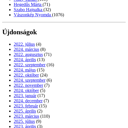
Hegedűs Márta
(71)
Szabo Hajnalka
(32)
Vászonkép Nyomda
(1076)
Újdonságok
2022. július
(4)
2024. március
(8)
2022. augusztus
(71)
2024. április
(13)
2022. szeptember
(16)
2024. május
(15)
2022. október
(24)
2024. szeptember
(6)
2022. november
(7)
2024. október
(5)
2023. január
(17)
2024. december
(7)
2023. február
(15)
2025. április
(2)
2023. március
(110)
2025. július
(9)
2023. április
(3)