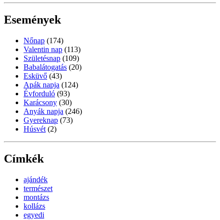
Események
Nőnap
(174)
Valentin nap
(113)
Születésnap
(109)
Babalátogatás
(20)
Esküvő
(43)
Apák napja
(124)
Évforduló
(93)
Karácsony
(30)
Anyák napja
(246)
Gyereknap
(73)
Húsvét
(2)
Címkék
ajándék
természet
montázs
kollázs
egyedi