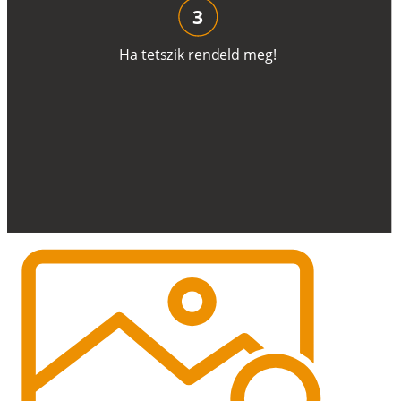
3
H
a
t
e
t
s
z
i
k
r
e
n
d
el
d
m
e
g
!