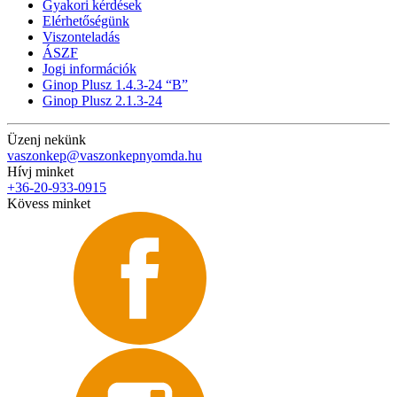
Gyakori kérdések
Elérhetőségünk
Viszonteladás
ÁSZF
Jogi információk
Ginop Plusz 1.4.3-24 “B”
Ginop Plusz 2.1.3-24
Üzenj nekünk
vaszonkep@vaszonkepnyomda.hu
Hívj minket
+36-20-933-0915
Kövess minket