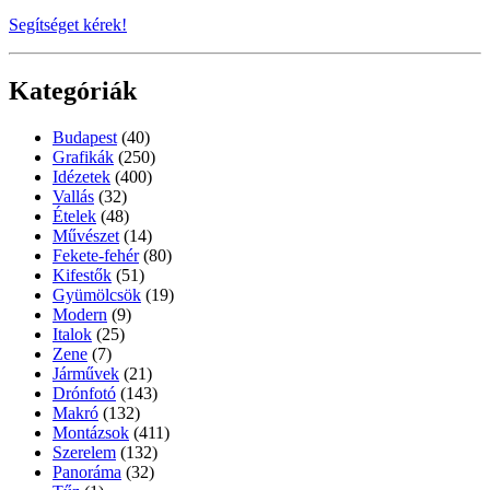
Segítséget kérek!
Kategóriák
Budapest
(40)
Grafikák
(250)
Idézetek
(400)
Vallás
(32)
Ételek
(48)
Művészet
(14)
Fekete-fehér
(80)
Kifestők
(51)
Gyümölcsök
(19)
Modern
(9)
Italok
(25)
Zene
(7)
Járművek
(21)
Drónfotó
(143)
Makró
(132)
Montázsok
(411)
Szerelem
(132)
Panoráma
(32)