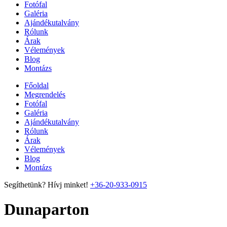
Fotófal
Galéria
Ajándékutalvány
Rólunk
Árak
Vélemények
Blog
Montázs
Főoldal
Megrendelés
Fotófal
Galéria
Ajándékutalvány
Rólunk
Árak
Vélemények
Blog
Montázs
Segíthetünk? Hívj minket!
+36-20-933-0915
Dunaparton