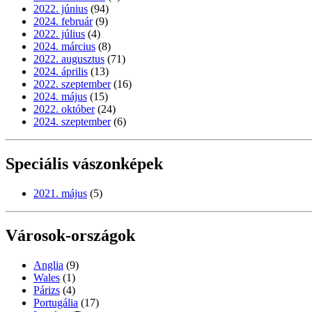
2022. június
(94)
2024. február
(9)
2022. július
(4)
2024. március
(8)
2022. augusztus
(71)
2024. április
(13)
2022. szeptember
(16)
2024. május
(15)
2022. október
(24)
2024. szeptember
(6)
Speciális vászonképek
2021. május
(5)
Városok-országok
Anglia
(9)
Wales
(1)
Párizs
(4)
Portugália
(17)