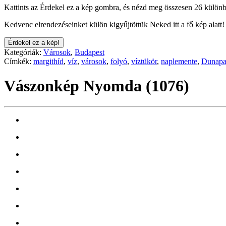
Kattints az Érdekel ez a kép gombra, és nézd meg összesen 26 különb
Kedvenc elrendezéseinket külön kigyűjtöttük Neked itt a fő kép alatt!
Érdekel ez a kép!
Kategóriák:
Városok
,
Budapest
Címkék:
margithíd
,
víz
,
városok
,
folyó
,
víztükör
,
naplemente
,
Dunapa
Vászonkép Nyomda (1076)