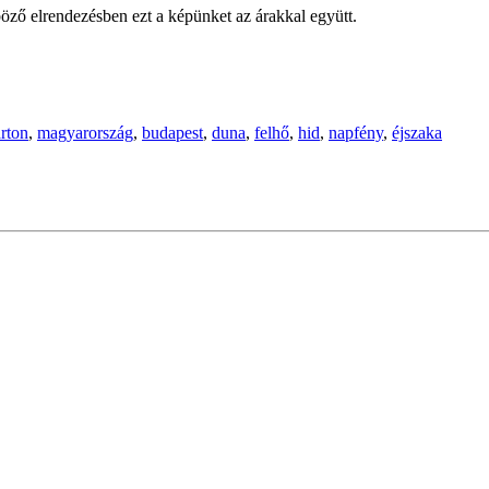
öző elrendezésben ezt a képünket az árakkal együtt.
rton
,
magyarország
,
budapest
,
duna
,
felhő
,
hid
,
napfény
,
éjszaka