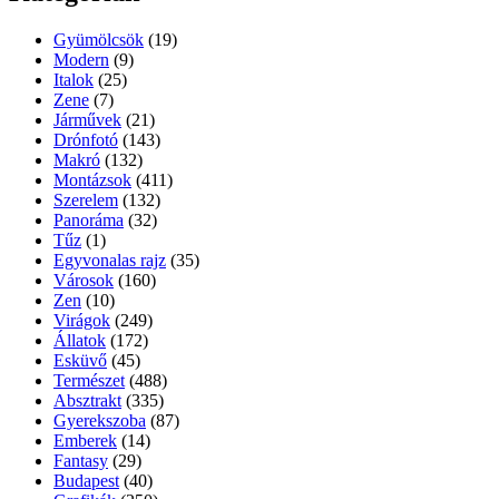
Gyümölcsök
(19)
Modern
(9)
Italok
(25)
Zene
(7)
Járművek
(21)
Drónfotó
(143)
Makró
(132)
Montázsok
(411)
Szerelem
(132)
Panoráma
(32)
Tűz
(1)
Egyvonalas rajz
(35)
Városok
(160)
Zen
(10)
Virágok
(249)
Állatok
(172)
Esküvő
(45)
Természet
(488)
Absztrakt
(335)
Gyerekszoba
(87)
Emberek
(14)
Fantasy
(29)
Budapest
(40)