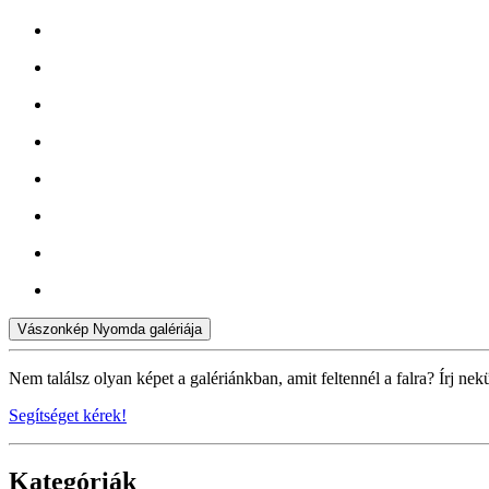
Vászonkép Nyomda galériája
Nem találsz olyan képet a galériánkban, amit feltennél a falra? Írj nek
Segítséget kérek!
Kategóriák