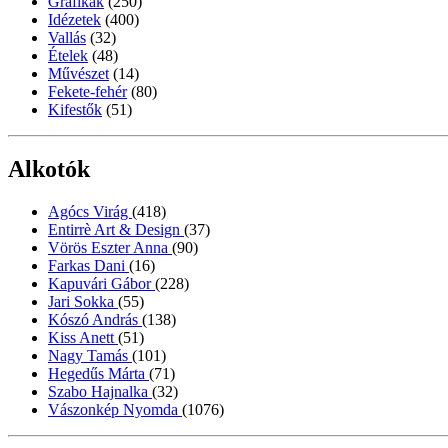
Grafikák
(250)
Idézetek
(400)
Vallás
(32)
Ételek
(48)
Művészet
(14)
Fekete-fehér
(80)
Kifestők
(51)
Alkotók
Agócs Virág
(418)
Entirrè Art & Design
(37)
Vörös Eszter Anna
(90)
Farkas Dani
(16)
Kapuvári Gábor
(228)
Jari Sokka
(55)
Kószó András
(138)
Kiss Anett
(51)
Nagy Tamás
(101)
Hegedűs Márta
(71)
Szabo Hajnalka
(32)
Vászonkép Nyomda
(1076)