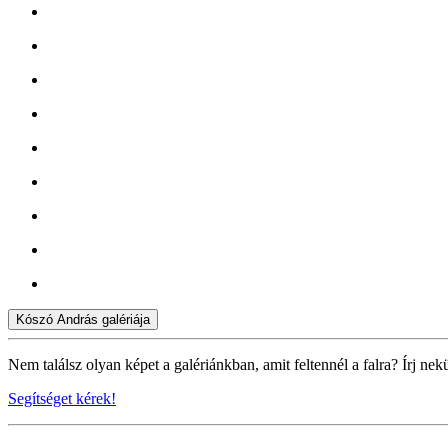
Kószó András galériája
Nem találsz olyan képet a galériánkban, amit feltennél a falra? Írj nek
Segítséget kérek!