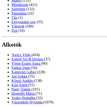
Makró
(132)
Montázsok
(411)
Szerelem
(132)
Panoráma
(32)
Tűz
(1)
Egyvonalas rajz
(35)
Városok
(160)
Zen
(10)
Alkotók
Agócs Virág
(418)
Entirrè Art & Design
(37)
Vörös Eszter Anna
(90)
Farkas Dani
(16)
Kapuvári Gábor
(228)
Jari Sokka
(55)
Kószó András
(138)
Kiss Anett
(51)
Nagy Tamás
(101)
Hegedűs Márta
(71)
Szabo Hajnalka
(32)
Vászonkép Nyomda
(1076)