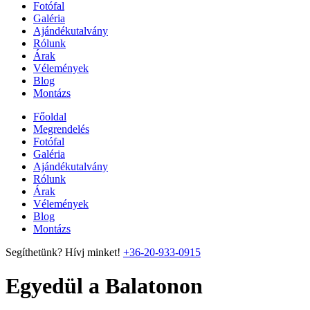
Fotófal
Galéria
Ajándékutalvány
Rólunk
Árak
Vélemények
Blog
Montázs
Főoldal
Megrendelés
Fotófal
Galéria
Ajándékutalvány
Rólunk
Árak
Vélemények
Blog
Montázs
Segíthetünk? Hívj minket!
+36-20-933-0915
Egyedül a Balatonon