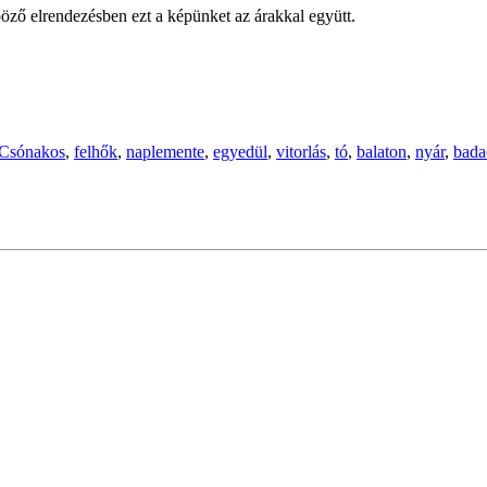
öző elrendezésben ezt a képünket az árakkal együtt.
Csónakos
,
felhők
,
naplemente
,
egyedül
,
vitorlás
,
tó
,
balaton
,
nyár
,
bada