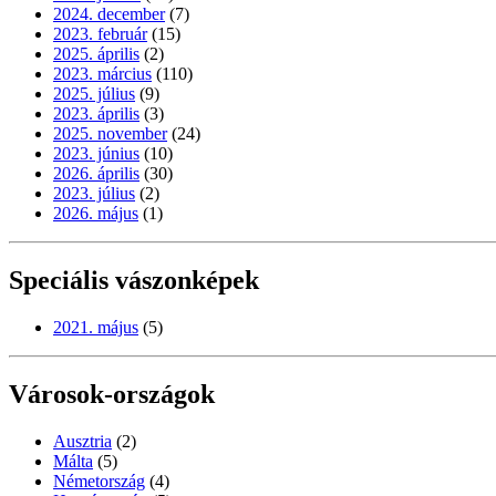
2024. december
(7)
2023. február
(15)
2025. április
(2)
2023. március
(110)
2025. július
(9)
2023. április
(3)
2025. november
(24)
2023. június
(10)
2026. április
(30)
2023. július
(2)
2026. május
(1)
Speciális vászonképek
2021. május
(5)
Városok-országok
Ausztria
(2)
Málta
(5)
Németország
(4)