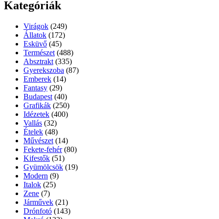
Kategóriák
Virágok
(249)
Állatok
(172)
Esküvő
(45)
Természet
(488)
Absztrakt
(335)
Gyerekszoba
(87)
Emberek
(14)
Fantasy
(29)
Budapest
(40)
Grafikák
(250)
Idézetek
(400)
Vallás
(32)
Ételek
(48)
Művészet
(14)
Fekete-fehér
(80)
Kifestők
(51)
Gyümölcsök
(19)
Modern
(9)
Italok
(25)
Zene
(7)
Járművek
(21)
Drónfotó
(143)