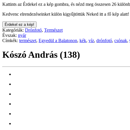
Kattints az Érdekel ez a kép gombra, és nézd meg összesen 26 különb
Kedvenc elrendezéseinket külön kigyűjtöttük Neked itt a fő kép alatt!
Érdekel ez a kép!
Kategóriák:
Drónfotó
,
Természet
Évszak:
nyár
Címkék:
természet
,
Egyedül a Balatonon
,
kék
,
víz
,
drónfotó
,
csónak
,
Kószó András (138)