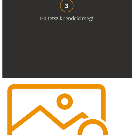
3
H
a
t
e
t
s
z
i
k
r
e
n
d
el
d
m
e
g
!