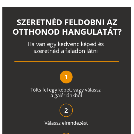
SZERETNÉD FELDOBNI AZ
OTTHONOD HANGULATÁT?
H
a
v
a
n
e
g
y
k
e
d
v
e
n
c
k
é
p
e
d
é
s
s
z
e
r
e
t
n
é
d a
f
a
l
a
d
o
n
l
á
t
n
i
1
T
ö
l
t
s
f
e
l
e
g
y
k
é
pe
t
,
v
a
g
y
v
á
l
a
ss
z
a
g
a
lé
r
i
án
k
b
ó
l
2
V
á
l
a
ss
z
e
l
r
e
n
d
e
z
é
s
t