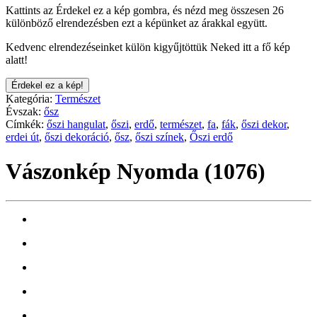
Kattints az Érdekel ez a kép gombra, és nézd meg összesen 26
különböző elrendezésben ezt a képünket az árakkal együtt.
Kedvenc elrendezéseinket külön kigyűjtöttük Neked itt a fő kép
alatt!
Érdekel ez a kép!
Kategória:
Természet
Évszak:
ősz
Címkék:
őszi hangulat
,
őszi
,
erdő
,
természet
,
fa
,
fák
,
őszi dekor
,
erdei út
,
őszi dekoráció
,
ősz
,
őszi színek
,
Őszi erdő
Vászonkép Nyomda (1076)