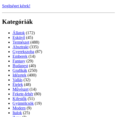
Segítséget kérek!
Kategóriák
Állatok
(172)
Esküvő
(45)
Természet
(488)
Absztrakt
(335)
Gyerekszoba
(87)
Emberek
(14)
Fantasy
(29)
Budapest
(40)
Grafikák
(250)
Idézetek
(400)
Vallás
(32)
Ételek
(48)
Művészet
(14)
Fekete-fehér
(80)
Kifestők
(51)
Gyümölcsök
(19)
Modern
(9)
Italok
(25)