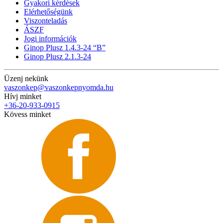
Gyakori kérdések
Elérhetőségünk
Viszonteladás
ÁSZF
Jogi információk
Ginop Plusz 1.4.3-24 “B”
Ginop Plusz 2.1.3-24
Üzenj nekünk
vaszonkep@vaszonkepnyomda.hu
Hívj minket
+36-20-933-0915
Kövess minket