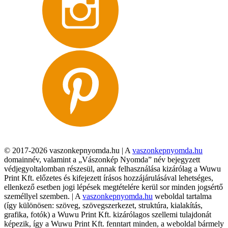
© 2017-2026 vaszonkepnyomda.hu | A
vaszonkepnyomda.hu
domainnév, valamint a „Vászonkép Nyomda” név bejegyzett
védjegyoltalomban részesül, annak felhasználása kizárólag a Wuwu
Print Kft. előzetes és kifejezett írásos hozzájárulásával lehetséges,
ellenkező esetben jogi lépések megtételére kerül sor minden jogsértő
személlyel szemben. | A
vaszonkepnyomda.hu
weboldal tartalma
(így különösen: szöveg, szövegszerkezet, struktúra, kialakítás,
grafika, fotók) a Wuwu Print Kft. kizárólagos szellemi tulajdonát
képezik, így a Wuwu Print Kft. fenntart minden, a weboldal bármely