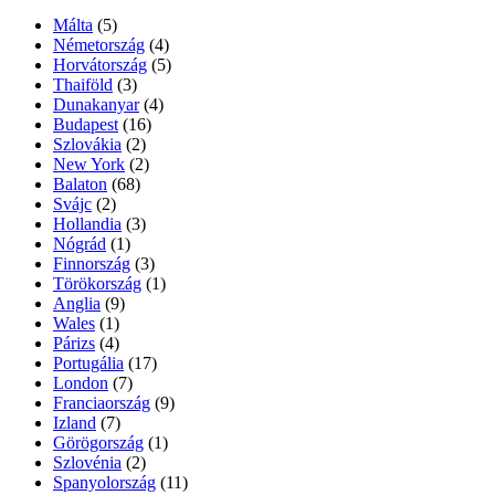
Málta
(5)
Németország
(4)
Horvátország
(5)
Thaiföld
(3)
Dunakanyar
(4)
Budapest
(16)
Szlovákia
(2)
New York
(2)
Balaton
(68)
Svájc
(2)
Hollandia
(3)
Nógrád
(1)
Finnország
(3)
Törökország
(1)
Anglia
(9)
Wales
(1)
Párizs
(4)
Portugália
(17)
London
(7)
Franciaország
(9)
Izland
(7)
Görögország
(1)
Szlovénia
(2)
Spanyolország
(11)