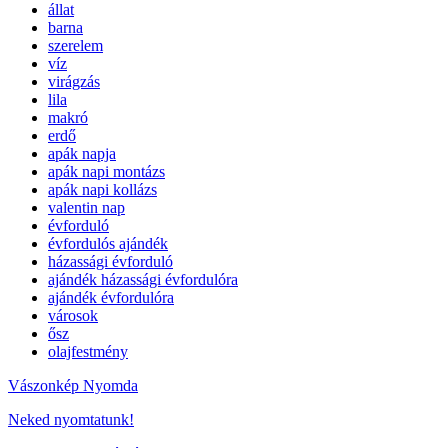
állat
barna
szerelem
víz
virágzás
lila
makró
erdő
apák napja
apák napi montázs
apák napi kollázs
valentin nap
évforduló
évfordulós ajándék
házassági évforduló
ajándék házassági évfordulóra
ajándék évfordulóra
városok
ősz
olajfestmény
Vászonkép Nyomda
Neked nyomtatunk!