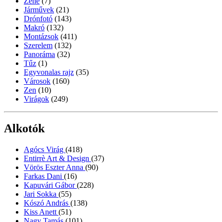
Zene
(7)
Járművek
(21)
Drónfotó
(143)
Makró
(132)
Montázsok
(411)
Szerelem
(132)
Panoráma
(32)
Tűz
(1)
Egyvonalas rajz
(35)
Városok
(160)
Zen
(10)
Virágok
(249)
Alkotók
Agócs Virág
(418)
Entirrè Art & Design
(37)
Vörös Eszter Anna
(90)
Farkas Dani
(16)
Kapuvári Gábor
(228)
Jari Sokka
(55)
Kószó András
(138)
Kiss Anett
(51)
Nagy Tamás
(101)