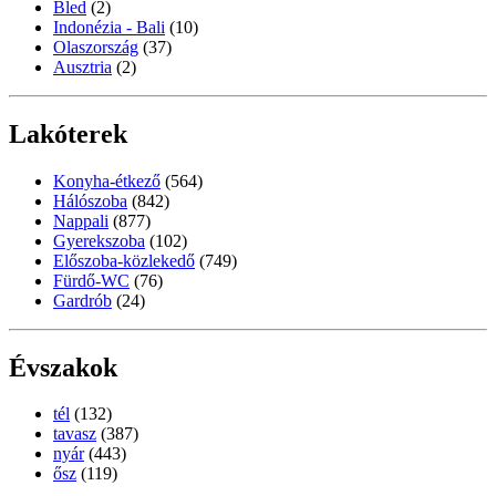
Bled
(2)
Indonézia - Bali
(10)
Olaszország
(37)
Ausztria
(2)
Lakóterek
Konyha-étkező
(564)
Hálószoba
(842)
Nappali
(877)
Gyerekszoba
(102)
Előszoba-közlekedő
(749)
Fürdő-WC
(76)
Gardrób
(24)
Évszakok
tél
(132)
tavasz
(387)
nyár
(443)
ősz
(119)