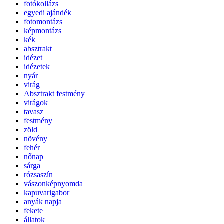
fotókollázs
egyedi ajándék
fotomontázs
képmontázs
kék
absztrakt
idézet
idézetek
nyár
virág
Absztrakt festmény
virágok
tavasz
festmény
zöld
növény
fehér
nőnap
sárga
rózsaszín
vászonképnyomda
kapuvarigabor
anyák napja
fekete
állatok