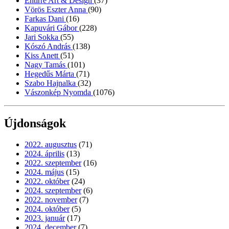
Entirrè Art & Design
(37)
Vörös Eszter Anna
(90)
Farkas Dani
(16)
Kapuvári Gábor
(228)
Jari Sokka
(55)
Kószó András
(138)
Kiss Anett
(51)
Nagy Tamás
(101)
Hegedűs Márta
(71)
Szabo Hajnalka
(32)
Vászonkép Nyomda
(1076)
Újdonságok
2022. augusztus
(71)
2024. április
(13)
2022. szeptember
(16)
2024. május
(15)
2022. október
(24)
2024. szeptember
(6)
2022. november
(7)
2024. október
(5)
2023. január
(17)
2024. december
(7)