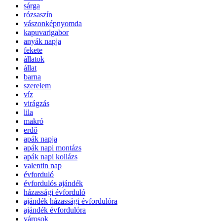
sárga
rózsaszín
vászonképnyomda
kapuvarigabor
anyák napja
fekete
állatok
állat
barna
szerelem
víz
virágzás
lila
makró
erdő
apák napja
apák napi montázs
apák napi kollázs
valentin nap
évforduló
évfordulós ajándék
házassági évforduló
ajándék házassági évfordulóra
ajándék évfordulóra
városok