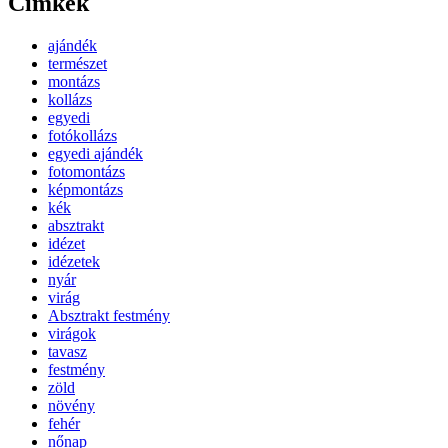
Címkék
ajándék
természet
montázs
kollázs
egyedi
fotókollázs
egyedi ajándék
fotomontázs
képmontázs
kék
absztrakt
idézet
idézetek
nyár
virág
Absztrakt festmény
virágok
tavasz
festmény
zöld
növény
fehér
nőnap