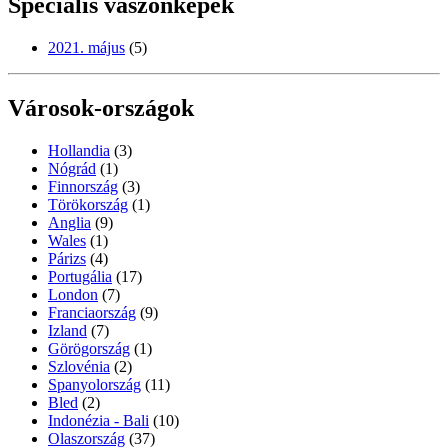
Speciális vászonképek
2021. május
(5)
Városok-országok
Hollandia
(3)
Nógrád
(1)
Finnország
(3)
Törökország
(1)
Anglia
(9)
Wales
(1)
Párizs
(4)
Portugália
(17)
London
(7)
Franciaország
(9)
Izland
(7)
Görögország
(1)
Szlovénia
(2)
Spanyolország
(11)
Bled
(2)
Indonézia - Bali
(10)
Olaszország
(37)