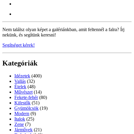
Nem találsz olyan képet a galériánkban, amit feltennél a falra? Írj
nekünk, és segítünk keresni!
Segítséget kérek!
Kategóriák
Idézetek
(400)
Vallás
(32)
Ételek
(48)
Művészet
(14)
Fekete-fehér
(80)
Kifestők
(51)
Gyümölcsök
(19)
Modern
(9)
Italok
(25)
Zene
(7)
Járművek
(21)