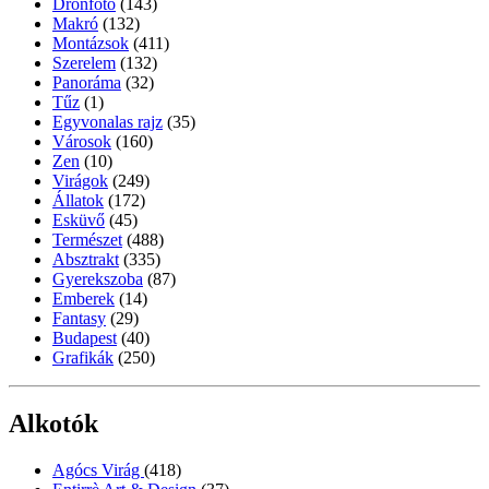
Drónfotó
(143)
Makró
(132)
Montázsok
(411)
Szerelem
(132)
Panoráma
(32)
Tűz
(1)
Egyvonalas rajz
(35)
Városok
(160)
Zen
(10)
Virágok
(249)
Állatok
(172)
Esküvő
(45)
Természet
(488)
Absztrakt
(335)
Gyerekszoba
(87)
Emberek
(14)
Fantasy
(29)
Budapest
(40)
Grafikák
(250)
Alkotók
Agócs Virág
(418)