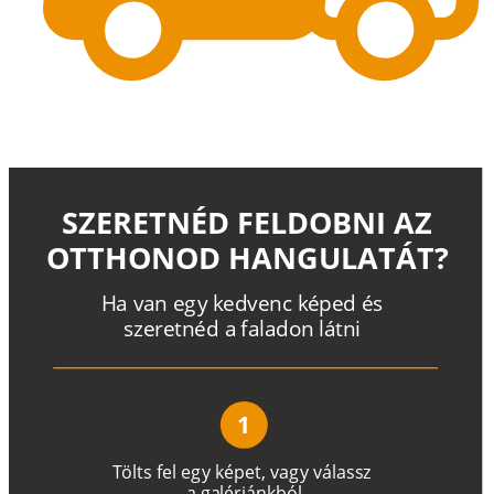
SZERETNÉD FELDOBNI AZ
OTTHONOD HANGULATÁT?
H
a
v
a
n
e
g
y
k
e
d
v
e
n
c
k
é
p
e
d
é
s
s
z
e
r
e
t
n
é
d a
f
a
l
a
d
o
n
l
á
t
n
i
1
T
ö
l
t
s
f
e
l
e
g
y
k
é
pe
t
,
v
a
g
y
v
á
l
a
ss
z
a
g
a
lé
r
i
án
k
b
ó
l