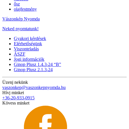
ősz
olajfestmény
Vászonkép Nyomda
Neked nyomtatunk!
Gyakori kérdések
Elérhetőségünk
Viszonteladás
ÁSZF
Jogi információk
Ginop Plusz 1.4.3-24 “B”
Ginop Plusz 2.1.3-24
Üzenj nekünk
vaszonkep@vaszonkepnyomda.hu
Hívj minket
+36-20-933-0915
Kövess minket