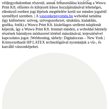
védjegyoltalomban részesül, annak felhasználása kizárólag a Wuwu
Print Kft. előzetes és kifejezett írásos hozzájárulásával lehetséges,
ellenkező esetben jogi lépések megtételére kerül sor minden jogsértő
személlyel szemben. | A
vaszonkepnyomda.hu
weboldal tartalma
(így különösen: szöveg, szövegszerkezet, struktúra, kialakítás,
grafika, fotók) a Wuwu Print Kft. kizárólagos szellemi tulajdonát
képezik, így a Wuwu Print Kft. fenntart minden, a weboldal bármely
részének bármilyen módszerrel történő másolásával, terjesztésével
kapcsolatos jogot. |Webhosting, tárhely: Digitalocean – New York |
Környezetbarát HP LATEX technológiával nyomtatjuk a víz-, és
karcálló vászonképeket.