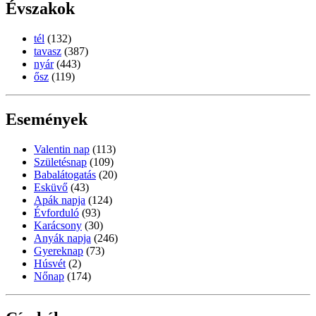
Évszakok
tél
(132)
tavasz
(387)
nyár
(443)
ősz
(119)
Események
Valentin nap
(113)
Születésnap
(109)
Babalátogatás
(20)
Esküvő
(43)
Apák napja
(124)
Évforduló
(93)
Karácsony
(30)
Anyák napja
(246)
Gyereknap
(73)
Húsvét
(2)
Nőnap
(174)