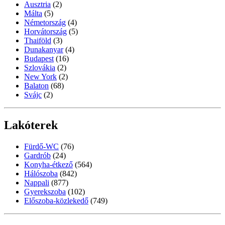
Ausztria
(2)
Málta
(5)
Németország
(4)
Horvátország
(5)
Thaiföld
(3)
Dunakanyar
(4)
Budapest
(16)
Szlovákia
(2)
New York
(2)
Balaton
(68)
Svájc
(2)
Lakóterek
Fürdő-WC
(76)
Gardrób
(24)
Konyha-étkező
(564)
Hálószoba
(842)
Nappali
(877)
Gyerekszoba
(102)
Előszoba-közlekedő
(749)