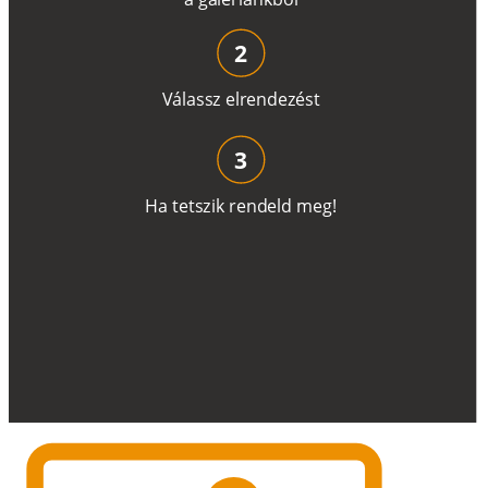
2
V
á
l
a
ss
z
e
l
r
e
n
d
e
z
é
s
t
3
H
a
t
e
t
s
z
i
k
r
e
n
d
el
d
m
e
g
!