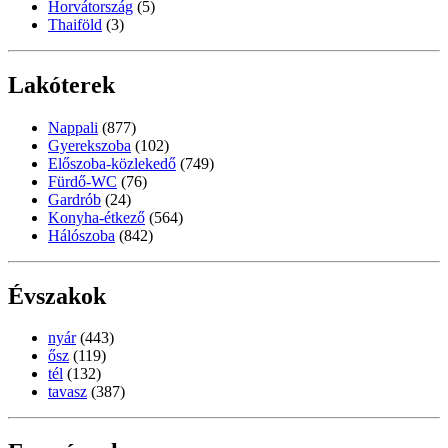
Horvátország
(5)
Thaiföld
(3)
Lakóterek
Nappali
(877)
Gyerekszoba
(102)
Előszoba-közlekedő
(749)
Fürdő-WC
(76)
Gardrób
(24)
Konyha-étkező
(564)
Hálószoba
(842)
Évszakok
nyár
(443)
ősz
(119)
tél
(132)
tavasz
(387)