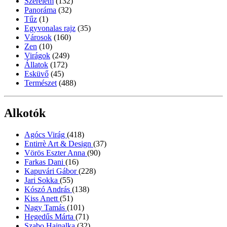
Szerelem
(132)
Panoráma
(32)
Tűz
(1)
Egyvonalas rajz
(35)
Városok
(160)
Zen
(10)
Virágok
(249)
Állatok
(172)
Esküvő
(45)
Természet
(488)
Alkotók
Agócs Virág
(418)
Entirrè Art & Design
(37)
Vörös Eszter Anna
(90)
Farkas Dani
(16)
Kapuvári Gábor
(228)
Jari Sokka
(55)
Kószó András
(138)
Kiss Anett
(51)
Nagy Tamás
(101)
Hegedűs Márta
(71)
Szabo Hajnalka
(32)