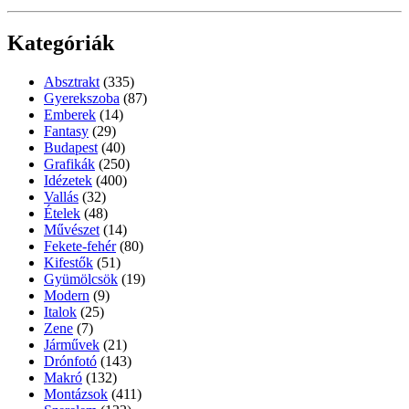
Kategóriák
Absztrakt
(335)
Gyerekszoba
(87)
Emberek
(14)
Fantasy
(29)
Budapest
(40)
Grafikák
(250)
Idézetek
(400)
Vallás
(32)
Ételek
(48)
Művészet
(14)
Fekete-fehér
(80)
Kifestők
(51)
Gyümölcsök
(19)
Modern
(9)
Italok
(25)
Zene
(7)
Járművek
(21)
Drónfotó
(143)
Makró
(132)
Montázsok
(411)