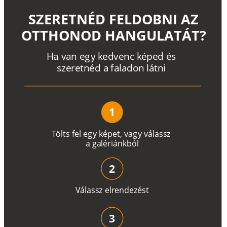
SZERETNÉD FELDOBNI AZ
OTTHONOD HANGULATÁT?
H
a
v
a
n
e
g
y
k
e
d
v
e
n
c
k
é
p
e
d
é
s
s
z
e
r
e
t
n
é
d a
f
a
l
a
d
o
n
l
á
t
n
i
1
T
ö
l
t
s
f
e
l
e
g
y
k
é
pe
t
,
v
a
g
y
v
á
l
a
ss
z
a
g
a
lé
r
i
án
k
b
ó
l
2
V
á
l
a
ss
z
e
l
r
e
n
d
e
z
é
s
t
3