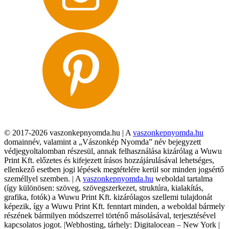
© 2017-2026 vaszonkepnyomda.hu | A
vaszonkepnyomda.hu
domainnév, valamint a „Vászonkép Nyomda” név bejegyzett
védjegyoltalomban részesül, annak felhasználása kizárólag a Wuwu
Print Kft. előzetes és kifejezett írásos hozzájárulásával lehetséges,
ellenkező esetben jogi lépések megtételére kerül sor minden jogsértő
személlyel szemben. | A
vaszonkepnyomda.hu
weboldal tartalma
(így különösen: szöveg, szövegszerkezet, struktúra, kialakítás,
grafika, fotók) a Wuwu Print Kft. kizárólagos szellemi tulajdonát
képezik, így a Wuwu Print Kft. fenntart minden, a weboldal bármely
részének bármilyen módszerrel történő másolásával, terjesztésével
kapcsolatos jogot. |Webhosting, tárhely: Digitalocean – New York |