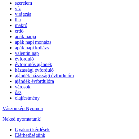
szerelem
víz
virágzás
lila
makró
erdő
apák napja
apák napi montázs
apák napi kollázs
valentin nap
évforduló
évfordulós ajándék
házassági évforduló
ajándék házassági évfordulóra
ajándék évfordulóra
városok
ősz
olajfestmény
Vászonkép Nyomda
Neked nyomtatunk!
Gyakori kérdések
Elérhetőségünk