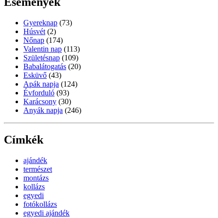
Események
Gyereknap
(73)
Húsvét
(2)
Nőnap
(174)
Valentin nap
(113)
Születésnap
(109)
Babalátogatás
(20)
Esküvő
(43)
Apák napja
(124)
Évforduló
(93)
Karácsony
(30)
Anyák napja
(246)
Címkék
ajándék
természet
montázs
kollázs
egyedi
fotókollázs
egyedi ajándék