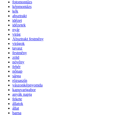
fotomontázs
képmontázs
kék
absztrakt
idézet
idézetek
nyár
virág
Absztrakt festmény
virágok
tavasz
festmény
zöld
növény
fehér
nőnap
sárga
rózsaszín
vászonképnyomda
kapuvarigabor
anyák napja
fekete
állatok
állat
barna