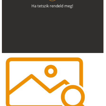
H
a
t
e
t
s
z
i
k
r
e
n
d
el
d
m
e
g
!