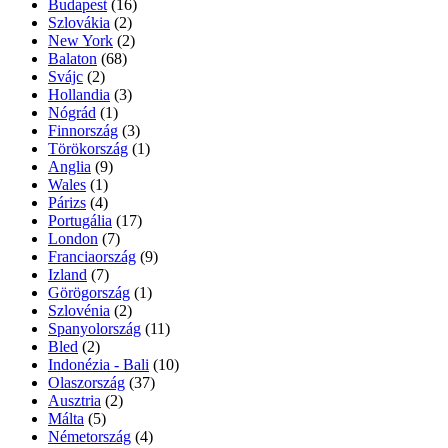
Budapest
(16)
Szlovákia
(2)
New York
(2)
Balaton
(68)
Svájc
(2)
Hollandia
(3)
Nógrád
(1)
Finnország
(3)
Törökország
(1)
Anglia
(9)
Wales
(1)
Párizs
(4)
Portugália
(17)
London
(7)
Franciaország
(9)
Izland
(7)
Görögország
(1)
Szlovénia
(2)
Spanyolország
(11)
Bled
(2)
Indonézia - Bali
(10)
Olaszország
(37)
Ausztria
(2)
Málta
(5)
Németország
(4)