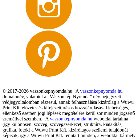
© 2017-2026 vaszonkepnyomda.hu | A
vaszonkepnyomda.hu
domainnév, valamint a „Vászonkép Nyomda” név bejegyzett
védjegyoltalomban részesül, annak felhasználása kizárólag a Wuwu
Print Kft. előzetes és kifejezett írásos hozzájárulásával lehetséges,
ellenkező esetben jogi lépések megtételére kerül sor minden jogsértő
személlyel szemben. | A
vaszonkepnyomda.hu
weboldal tartalma
(így különösen: szöveg, szövegszerkezet, struktúra, kialakítás,
grafika, fotók) a Wuwu Print Kft. kizárólagos szellemi tulajdonát
képezik, így a Wuwu Print Kft. fenntart minden, a weboldal bármely