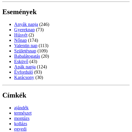
Események
Anyák napja
(246)
Gyereknap
(73)
Húsvét
(2)
Nőnap
(174)
Valentin nap
(113)
Születésnap
(109)
Babalátogatás
(20)
Esküvő
(43)
Apák napja
(124)
Évforduló
(93)
Karácsony
(30)
Címkék
ajándék
természet
montázs
kollázs
egyedi