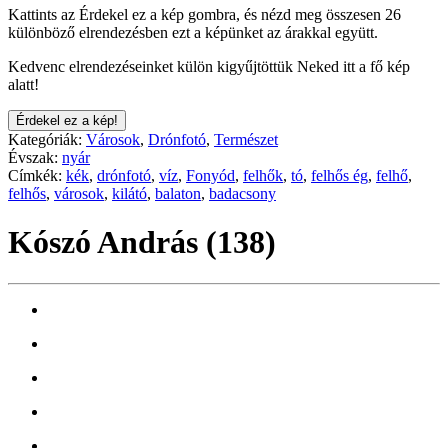
Kattints az Érdekel ez a kép gombra, és nézd meg összesen 26
különböző elrendezésben ezt a képünket az árakkal együtt.
Kedvenc elrendezéseinket külön kigyűjtöttük Neked itt a fő kép
alatt!
Érdekel ez a kép!
Kategóriák:
Városok
,
Drónfotó
,
Természet
Évszak:
nyár
Címkék:
kék
,
drónfotó
,
víz
,
Fonyód
,
felhők
,
tó
,
felhős ég
,
felhő
,
felhős
,
városok
,
kilátó
,
balaton
,
badacsony
Kószó András (138)