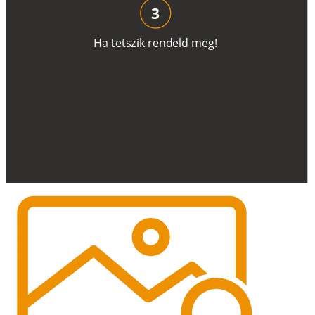
3
H
a
t
e
t
s
z
i
k
r
e
n
d
el
d
m
e
g
!