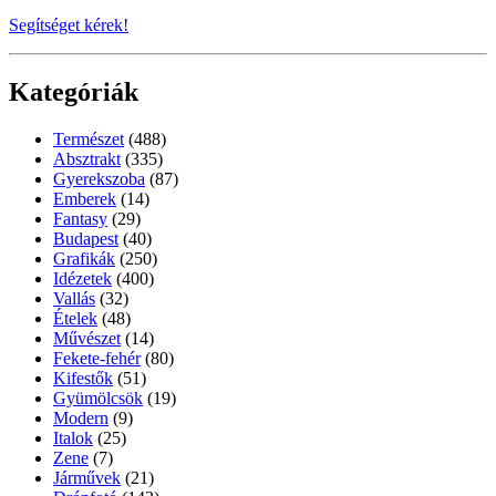
Segítséget kérek!
Kategóriák
Természet
(488)
Absztrakt
(335)
Gyerekszoba
(87)
Emberek
(14)
Fantasy
(29)
Budapest
(40)
Grafikák
(250)
Idézetek
(400)
Vallás
(32)
Ételek
(48)
Művészet
(14)
Fekete-fehér
(80)
Kifestők
(51)
Gyümölcsök
(19)
Modern
(9)
Italok
(25)
Zene
(7)
Járművek
(21)