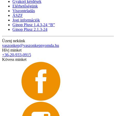
Gyakori kérdések
Elérhetőségünk
Viszonteladás
ÁSZF
Jogi információk
Ginop Plusz 1.4.3-24 “B”
Ginop Plusz 2.1.3-24
Üzenj nekünk
vaszonkep@vaszonkepnyomda.hu
Hívj minket
+36-20-933-0915
Kövess minket