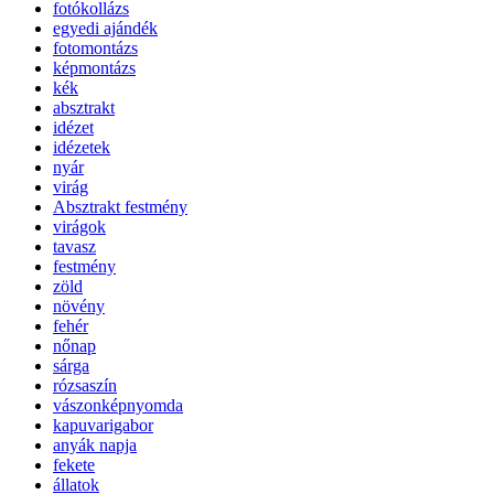
fotókollázs
egyedi ajándék
fotomontázs
képmontázs
kék
absztrakt
idézet
idézetek
nyár
virág
Absztrakt festmény
virágok
tavasz
festmény
zöld
növény
fehér
nőnap
sárga
rózsaszín
vászonképnyomda
kapuvarigabor
anyák napja
fekete
állatok