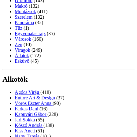
Drónfotó
(143)
Makró
(132)
Montázsok
(411)
Szerelem
(132)
Panoráma
(32)
Tűz
(1)
Egyvonalas rajz
(35)
Városok
(160)
Zen
(10)
Virágok
(249)
Állatok
(172)
Esküvő
(45)
Alkotók
Agócs Virág
(418)
Entirrè Art & Design
(37)
Vörös Eszter Anna
(90)
Farkas Dani
(16)
Kapuvári Gábor
(228)
Jari Sokka
(55)
Kószó András
(138)
Kiss Anett
(51)
Nagy Tamás
(101)