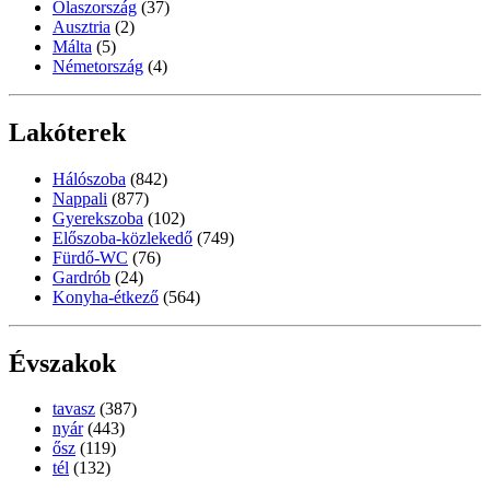
Olaszország
(37)
Ausztria
(2)
Málta
(5)
Németország
(4)
Lakóterek
Hálószoba
(842)
Nappali
(877)
Gyerekszoba
(102)
Előszoba-közlekedő
(749)
Fürdő-WC
(76)
Gardrób
(24)
Konyha-étkező
(564)
Évszakok
tavasz
(387)
nyár
(443)
ősz
(119)
tél
(132)