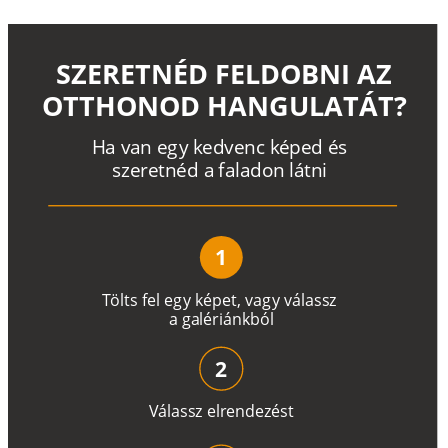
SZERETNÉD FELDOBNI AZ
OTTHONOD HANGULATÁT?
H
a
v
a
n
e
g
y
k
e
d
v
e
n
c
k
é
p
e
d
é
s
s
z
e
r
e
t
n
é
d a
f
a
l
a
d
o
n
l
á
t
n
i
1
T
ö
l
t
s
f
e
l
e
g
y
k
é
pe
t
,
v
a
g
y
v
á
l
a
ss
z
a
g
a
lé
r
i
án
k
b
ó
l
2
V
á
l
a
ss
z
e
l
r
e
n
d
e
z
é
s
t