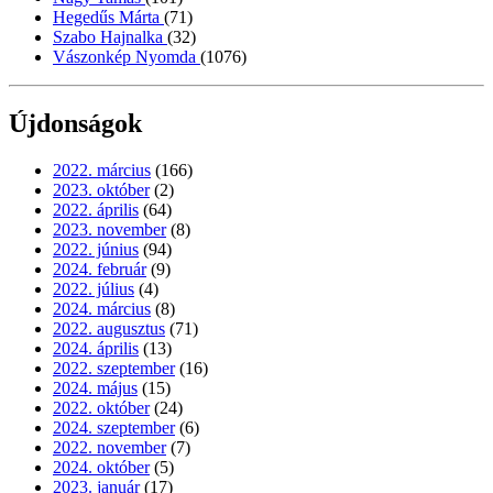
Hegedűs Márta
(71)
Szabo Hajnalka
(32)
Vászonkép Nyomda
(1076)
Újdonságok
2022. március
(166)
2023. október
(2)
2022. április
(64)
2023. november
(8)
2022. június
(94)
2024. február
(9)
2022. július
(4)
2024. március
(8)
2022. augusztus
(71)
2024. április
(13)
2022. szeptember
(16)
2024. május
(15)
2022. október
(24)
2024. szeptember
(6)
2022. november
(7)
2024. október
(5)
2023. január
(17)