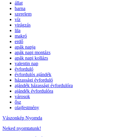
állat
barna
szerelem
víz
virágzás
lila
makró
erdő
apák napja
apák napi montázs
apák napi kollázs
valentin nap
évforduló
évfordulós ajándék
házassági évforduló
ajándék házassági évfordulóra
ajándék évfordulóra
városok
ősz
olajfestmény
Vászonkép Nyomda
Neked nyomtatunk!