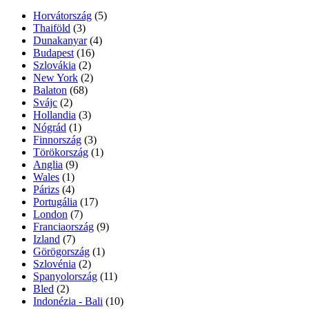
Horvátország
(5)
Thaiföld
(3)
Dunakanyar
(4)
Budapest
(16)
Szlovákia
(2)
New York
(2)
Balaton
(68)
Svájc
(2)
Hollandia
(3)
Nógrád
(1)
Finnország
(3)
Törökország
(1)
Anglia
(9)
Wales
(1)
Párizs
(4)
Portugália
(17)
London
(7)
Franciaország
(9)
Izland
(7)
Görögország
(1)
Szlovénia
(2)
Spanyolország
(11)
Bled
(2)
Indonézia - Bali
(10)