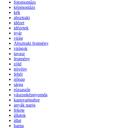
fotomontázs
képmontázs
kék
absztrakt
idézet
idézetek
nyár
virág
Absztrakt festmény
virágok
tavasz
festmény
zöld
növény
fehér
nőnap
sárga
rózsaszín
vászonképnyomda
kapuvarigabor
anyák napja
fekete
állatok
állat
barna