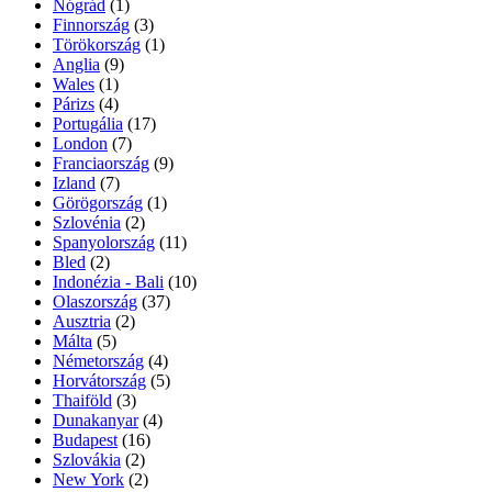
Nógrád
(1)
Finnország
(3)
Törökország
(1)
Anglia
(9)
Wales
(1)
Párizs
(4)
Portugália
(17)
London
(7)
Franciaország
(9)
Izland
(7)
Görögország
(1)
Szlovénia
(2)
Spanyolország
(11)
Bled
(2)
Indonézia - Bali
(10)
Olaszország
(37)
Ausztria
(2)
Málta
(5)
Németország
(4)
Horvátország
(5)
Thaiföld
(3)
Dunakanyar
(4)
Budapest
(16)
Szlovákia
(2)
New York
(2)