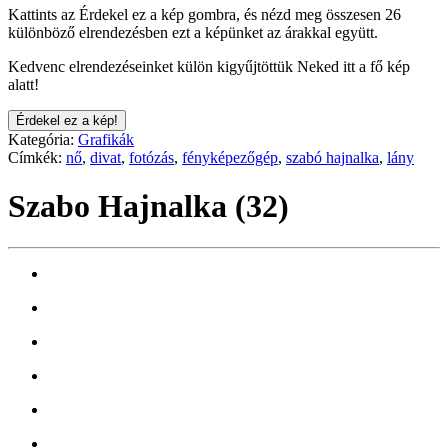
Kattints az Érdekel ez a kép gombra, és nézd meg összesen 26
különböző elrendezésben ezt a képünket az árakkal együtt.
Kedvenc elrendezéseinket külön kigyűjtöttük Neked itt a fő kép
alatt!
Érdekel ez a kép!
Kategória:
Grafikák
Címkék:
nő
,
divat
,
fotózás
,
fényképezőgép
,
szabó hajnalka
,
lány
Szabo Hajnalka (32)