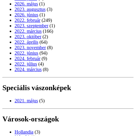
2026. május
(1)
2023. augusztus
(3)
2026. június
(1)
2022. február
(249)
2023. szeptember
(1)
2022. március
(166)
2023. október
(2)
2022. április
(64)
2023. november
(8)
2022. június
(94)
2024. február
(9)
2022. július
(4)
2024. március
(8)
Speciális vászonképek
2021. május
(5)
Városok-országok
Hollandia
(3)