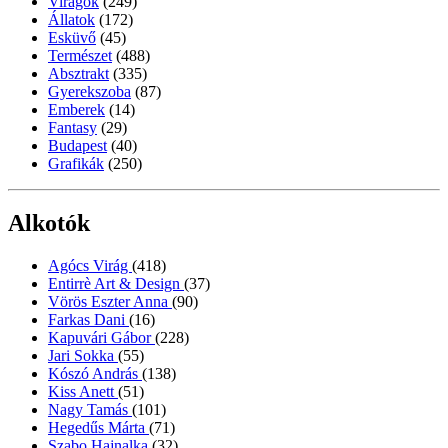
Virágok
(249)
Állatok
(172)
Esküvő
(45)
Természet
(488)
Absztrakt
(335)
Gyerekszoba
(87)
Emberek
(14)
Fantasy
(29)
Budapest
(40)
Grafikák
(250)
Alkotók
Agócs Virág
(418)
Entirrè Art & Design
(37)
Vörös Eszter Anna
(90)
Farkas Dani
(16)
Kapuvári Gábor
(228)
Jari Sokka
(55)
Kószó András
(138)
Kiss Anett
(51)
Nagy Tamás
(101)
Hegedűs Márta
(71)
Szabo Hajnalka
(32)