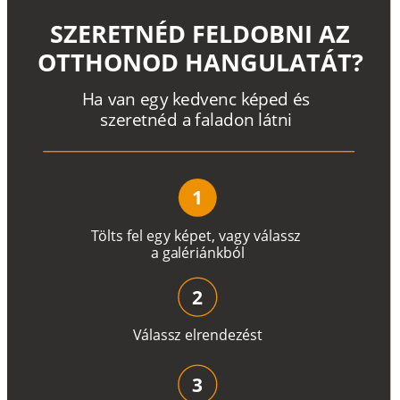
SZERETNÉD FELDOBNI AZ
OTTHONOD HANGULATÁT?
H
a
v
a
n
e
g
y
k
e
d
v
e
n
c
k
é
p
e
d
é
s
s
z
e
r
e
t
n
é
d a
f
a
l
a
d
o
n
l
á
t
n
i
1
T
ö
l
t
s
f
e
l
e
g
y
k
é
pe
t
,
v
a
g
y
v
á
l
a
ss
z
a
g
a
lé
r
i
án
k
b
ó
l
2
V
á
l
a
ss
z
e
l
r
e
n
d
e
z
é
s
t
3