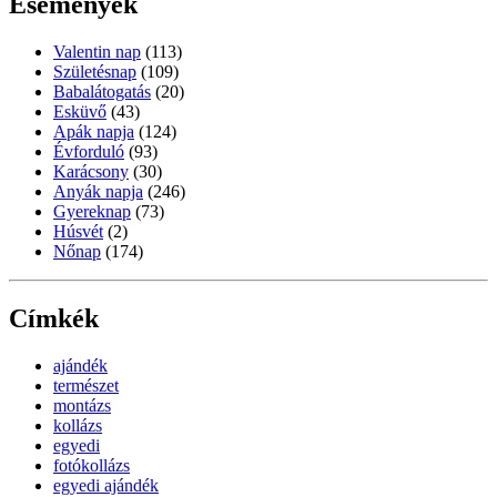
Események
Valentin nap
(113)
Születésnap
(109)
Babalátogatás
(20)
Esküvő
(43)
Apák napja
(124)
Évforduló
(93)
Karácsony
(30)
Anyák napja
(246)
Gyereknap
(73)
Húsvét
(2)
Nőnap
(174)
Címkék
ajándék
természet
montázs
kollázs
egyedi
fotókollázs
egyedi ajándék