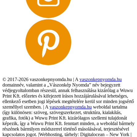
© 2017-2026 vaszonkepnyomda.hu | A
vaszonkepnyomda.hu
domainnév, valamint a „Vászonkép Nyomda” név bejegyzett
védjegyoltalomban részesül, annak felhasználása kizárólag a Wuwu
Print Kft. előzetes és kifejezett írásos hozzájárulásával lehetséges,
ellenkező esetben jogi lépések megtételére kerül sor minden jogsértő
személlyel szemben. | A
vaszonkepnyomda.hu
weboldal tartalma
(így különösen: szöveg, szövegszerkezet, struktúra, kialakítás,
grafika, fotók) a Wuwu Print Kft. kizárólagos szellemi tulajdonát
képezik, így a Wuwu Print Kft. fenntart minden, a weboldal bármely
részének bármilyen módszerrel történő másolásával, terjesztésével
kapcsolatos jogot. |Webhosting, tárhely: Digitalocean – New York |