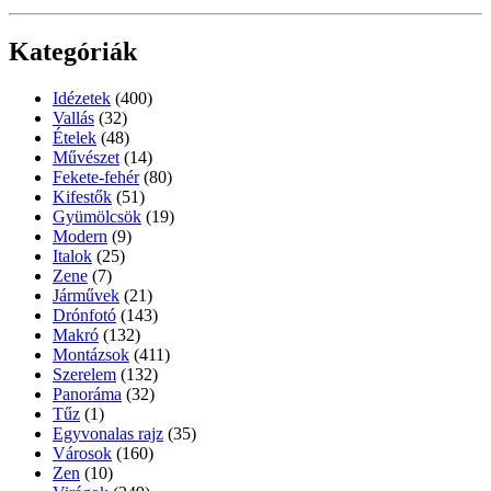
Kategóriák
Idézetek
(400)
Vallás
(32)
Ételek
(48)
Művészet
(14)
Fekete-fehér
(80)
Kifestők
(51)
Gyümölcsök
(19)
Modern
(9)
Italok
(25)
Zene
(7)
Járművek
(21)
Drónfotó
(143)
Makró
(132)
Montázsok
(411)
Szerelem
(132)
Panoráma
(32)
Tűz
(1)
Egyvonalas rajz
(35)
Városok
(160)
Zen
(10)