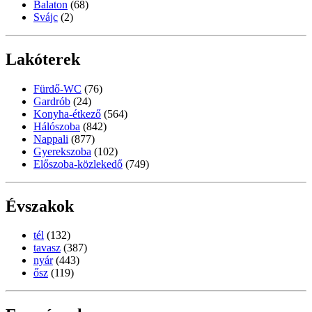
Balaton
(68)
Svájc
(2)
Lakóterek
Fürdő-WC
(76)
Gardrób
(24)
Konyha-étkező
(564)
Hálószoba
(842)
Nappali
(877)
Gyerekszoba
(102)
Előszoba-közlekedő
(749)
Évszakok
tél
(132)
tavasz
(387)
nyár
(443)
ősz
(119)