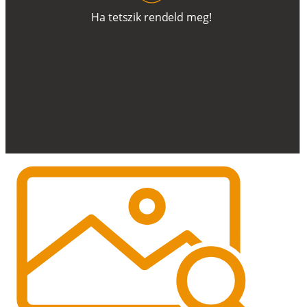
H
a
t
e
t
s
z
i
k
r
e
n
d
el
d
m
e
g
!