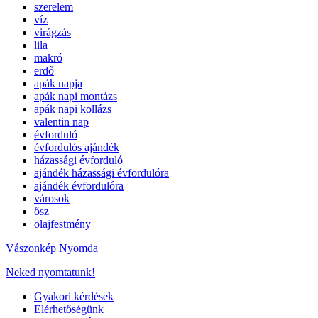
szerelem
víz
virágzás
lila
makró
erdő
apák napja
apák napi montázs
apák napi kollázs
valentin nap
évforduló
évfordulós ajándék
házassági évforduló
ajándék házassági évfordulóra
ajándék évfordulóra
városok
ősz
olajfestmény
Vászonkép Nyomda
Neked nyomtatunk!
Gyakori kérdések
Elérhetőségünk