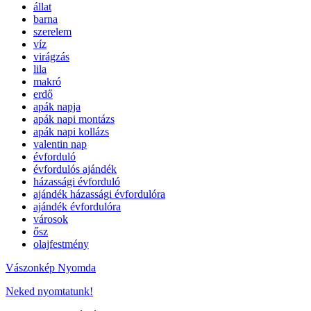
állat
barna
szerelem
víz
virágzás
lila
makró
erdő
apák napja
apák napi montázs
apák napi kollázs
valentin nap
évforduló
évfordulós ajándék
házassági évforduló
ajándék házassági évfordulóra
ajándék évfordulóra
városok
ősz
olajfestmény
Vászonkép Nyomda
Neked nyomtatunk!