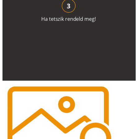
3
H
a
t
e
t
s
z
i
k
r
e
n
d
el
d
m
e
g
!