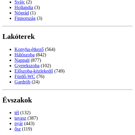
Svájc
(2)
Hollandia
(3)
Nógrád
(1)
Finnország
(3)
Lakóterek
Konyha-étkező
(564)
Hálószoba
(842)
Nappali
(877)
Gyerekszoba
(102)
Előszoba-közlekedő
(749)
Fürdő-WC
(76)
Gardrób
(24)
Évszakok
tél
(132)
tavasz
(387)
nyár
(443)
ősz
(119)