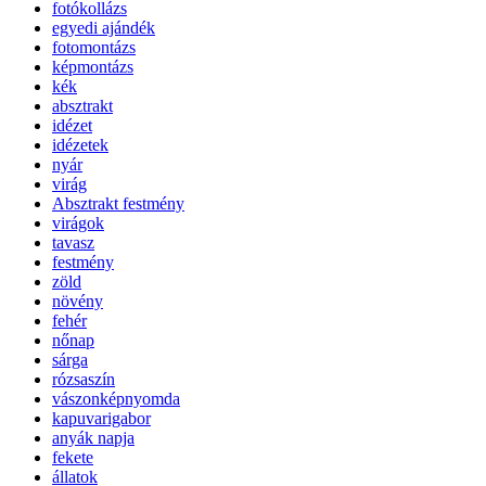
fotókollázs
egyedi ajándék
fotomontázs
képmontázs
kék
absztrakt
idézet
idézetek
nyár
virág
Absztrakt festmény
virágok
tavasz
festmény
zöld
növény
fehér
nőnap
sárga
rózsaszín
vászonképnyomda
kapuvarigabor
anyák napja
fekete
állatok