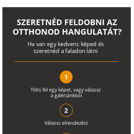
SZERETNÉD FELDOBNI AZ
OTTHONOD HANGULATÁT?
H
a
v
a
n
e
g
y
k
e
d
v
e
n
c
k
é
p
e
d
é
s
s
z
e
r
e
t
n
é
d a
f
a
l
a
d
o
n
l
á
t
n
i
1
T
ö
l
t
s
f
e
l
e
g
y
k
é
pe
t
,
v
a
g
y
v
á
l
a
ss
z
a
g
a
lé
r
i
án
k
b
ó
l
2
V
á
l
a
ss
z
e
l
r
e
n
d
e
z
é
s
t