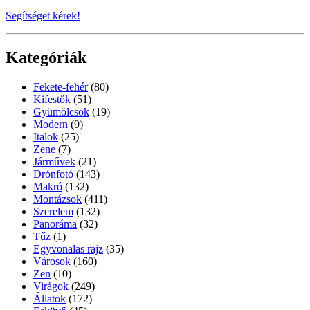
Segítséget kérek!
Kategóriák
Fekete-fehér
(80)
Kifestők
(51)
Gyümölcsök
(19)
Modern
(9)
Italok
(25)
Zene
(7)
Járművek
(21)
Drónfotó
(143)
Makró
(132)
Montázsok
(411)
Szerelem
(132)
Panoráma
(32)
Tűz
(1)
Egyvonalas rajz
(35)
Városok
(160)
Zen
(10)
Virágok
(249)
Állatok
(172)