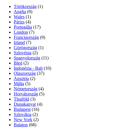
Törökország
(1)
Anglia
(9)
Wales
(1)
Párizs
(4)
Portugália
(17)
London
(7)
Franciaország
(9)
Izland
(7)
Görögország
(1)
Szlovénia
(2)
Spanyolország
(11)
Bled
(2)
Indonézia - Bali
(10)
Olaszország
(37)
Ausztria
(2)
Málta
(5)
Németország
(4)
Horvátország
(5)
Thaiföld
(3)
Dunakanyar
(4)
Budapest
(16)
Szlovákia
(2)
New York
(2)
Balaton
(68)