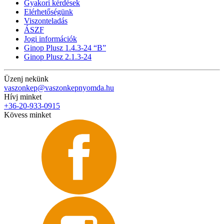
Gyakori kérdések
Elérhetőségünk
Viszonteladás
ÁSZF
Jogi információk
Ginop Plusz 1.4.3-24 “B”
Ginop Plusz 2.1.3-24
Üzenj nekünk
vaszonkep@vaszonkepnyomda.hu
Hívj minket
+36-20-933-0915
Kövess minket