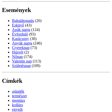
Események
Babalátogatás
(20)
Esküvő
(43)
Apák napja
(124)
Évforduló
(93)
Karácsony
(30)
Anyák napja
(246)
Gyereknap
(73)
Húsvét
(2)
Nőnap
(174)
Valentin nap
(113)
Születésnap
(109)
Címkék
ajándék
természet
montázs
kollázs
egyedi