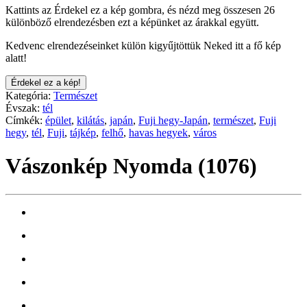
Kattints az Érdekel ez a kép gombra, és nézd meg összesen 26
különböző elrendezésben ezt a képünket az árakkal együtt.
Kedvenc elrendezéseinket külön kigyűjtöttük Neked itt a fő kép
alatt!
Érdekel ez a kép!
Kategória:
Természet
Évszak:
tél
Címkék:
épület
,
kilátás
,
japán
,
Fuji hegy-Japán
,
természet
,
Fuji
hegy
,
tél
,
Fuji
,
tájkép
,
felhő
,
havas hegyek
,
város
Vászonkép Nyomda (1076)