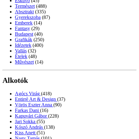
Esküvő
(45)
Természet
(488)
Absztrakt
(335)
Gyerekszoba
(87)
Emberek
(14)
Fantasy
(29)
Budapest
(40)
Grafikák
(250)
Idézetek
(400)
Vallás
(32)
Ételek
(48)
Művészet
(14)
Alkotók
Agócs Virág
(418)
Entirrè Art & Design
(37)
Vörös Eszter Anna
(90)
Farkas Dani
(16)
Kapuvári Gábor
(228)
Jari Sokka
(55)
Kószó András
(138)
Kiss Anett
(51)
Nagy Tamás
(101)