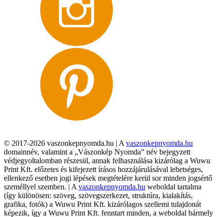
© 2017-2026 vaszonkepnyomda.hu | A
vaszonkepnyomda.hu
domainnév, valamint a „Vászonkép Nyomda” név bejegyzett
védjegyoltalomban részesül, annak felhasználása kizárólag a Wuwu
Print Kft. előzetes és kifejezett írásos hozzájárulásával lehetséges,
ellenkező esetben jogi lépések megtételére kerül sor minden jogsértő
személlyel szemben. | A
vaszonkepnyomda.hu
weboldal tartalma
(így különösen: szöveg, szövegszerkezet, struktúra, kialakítás,
grafika, fotók) a Wuwu Print Kft. kizárólagos szellemi tulajdonát
képezik, így a Wuwu Print Kft. fenntart minden, a weboldal bármely