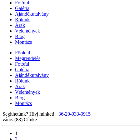
Fotófal
Galéria
Ajándékutalvány
Rólunk
Árak
Vélemények
Blog
Montázs
Főoldal
Megrendelés
Fotófal
Galéria
Ajándékutalvány
Rólunk
Árak
Vélemények
Blog
Montázs
Segíthetünk? Hívj minket!
+36-20-933-0915
város (88)
Címke
1
2