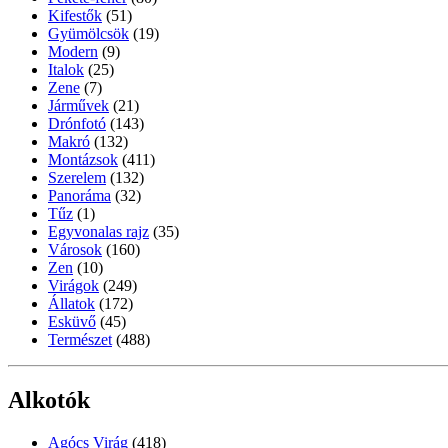
Kifestők
(51)
Gyümölcsök
(19)
Modern
(9)
Italok
(25)
Zene
(7)
Járművek
(21)
Drónfotó
(143)
Makró
(132)
Montázsok
(411)
Szerelem
(132)
Panoráma
(32)
Tűz
(1)
Egyvonalas rajz
(35)
Városok
(160)
Zen
(10)
Virágok
(249)
Állatok
(172)
Esküvő
(45)
Természet
(488)
Alkotók
Agócs Virág
(418)