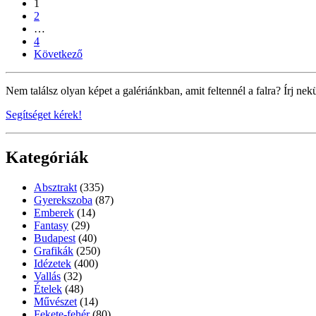
1
2
…
4
Következő
Nem találsz olyan képet a galériánkban, amit feltennél a falra? Írj nek
Segítséget kérek!
Kategóriák
Absztrakt
(335)
Gyerekszoba
(87)
Emberek
(14)
Fantasy
(29)
Budapest
(40)
Grafikák
(250)
Idézetek
(400)
Vallás
(32)
Ételek
(48)
Művészet
(14)
Fekete-fehér
(80)