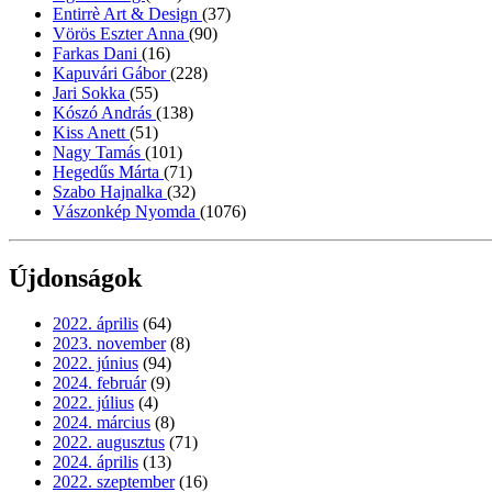
Entirrè Art & Design
(37)
Vörös Eszter Anna
(90)
Farkas Dani
(16)
Kapuvári Gábor
(228)
Jari Sokka
(55)
Kószó András
(138)
Kiss Anett
(51)
Nagy Tamás
(101)
Hegedűs Márta
(71)
Szabo Hajnalka
(32)
Vászonkép Nyomda
(1076)
Újdonságok
2022. április
(64)
2023. november
(8)
2022. június
(94)
2024. február
(9)
2022. július
(4)
2024. március
(8)
2022. augusztus
(71)
2024. április
(13)
2022. szeptember
(16)