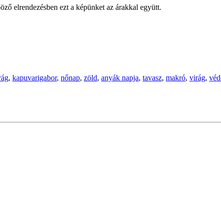
öző elrendezésben ezt a képünket az árakkal együtt.
rág
,
kapuvarigabor
,
nőnap
,
zöld
,
anyák napja
,
tavasz
,
makró
,
virág
,
véd