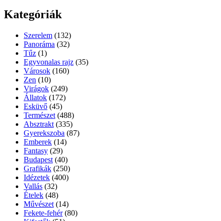
Kategóriák
Szerelem
(132)
Panoráma
(32)
Tűz
(1)
Egyvonalas rajz
(35)
Városok
(160)
Zen
(10)
Virágok
(249)
Állatok
(172)
Esküvő
(45)
Természet
(488)
Absztrakt
(335)
Gyerekszoba
(87)
Emberek
(14)
Fantasy
(29)
Budapest
(40)
Grafikák
(250)
Idézetek
(400)
Vallás
(32)
Ételek
(48)
Művészet
(14)
Fekete-fehér
(80)