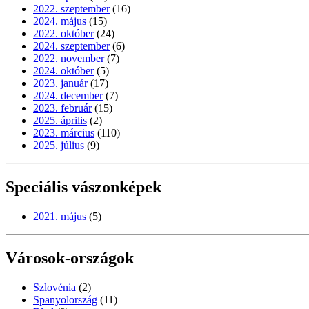
2022. szeptember
(16)
2024. május
(15)
2022. október
(24)
2024. szeptember
(6)
2022. november
(7)
2024. október
(5)
2023. január
(17)
2024. december
(7)
2023. február
(15)
2025. április
(2)
2023. március
(110)
2025. július
(9)
Speciális vászonképek
2021. május
(5)
Városok-országok
Szlovénia
(2)
Spanyolország
(11)