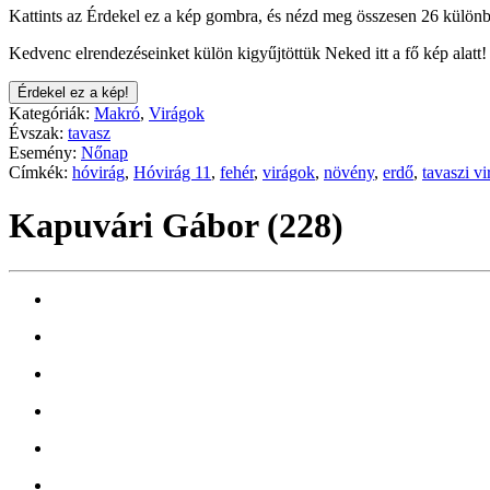
Kattints az Érdekel ez a kép gombra, és nézd meg összesen 26 különb
Kedvenc elrendezéseinket külön kigyűjtöttük Neked itt a fő kép alatt!
Érdekel ez a kép!
Kategóriák:
Makró
,
Virágok
Évszak:
tavasz
Esemény:
Nőnap
Címkék:
hóvirág
,
Hóvirág 11
,
fehér
,
virágok
,
növény
,
erdő
,
tavaszi vi
Kapuvári Gábor (228)