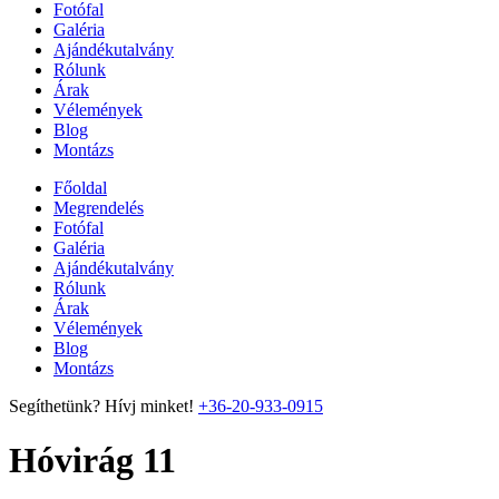
Fotófal
Galéria
Ajándékutalvány
Rólunk
Árak
Vélemények
Blog
Montázs
Főoldal
Megrendelés
Fotófal
Galéria
Ajándékutalvány
Rólunk
Árak
Vélemények
Blog
Montázs
Segíthetünk? Hívj minket!
+36-20-933-0915
Hóvirág 11