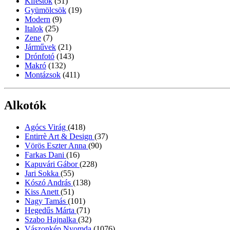
Kifestők
(51)
Gyümölcsök
(19)
Modern
(9)
Italok
(25)
Zene
(7)
Járművek
(21)
Drónfotó
(143)
Makró
(132)
Montázsok
(411)
Alkotók
Agócs Virág
(418)
Entirrè Art & Design
(37)
Vörös Eszter Anna
(90)
Farkas Dani
(16)
Kapuvári Gábor
(228)
Jari Sokka
(55)
Kószó András
(138)
Kiss Anett
(51)
Nagy Tamás
(101)
Hegedűs Márta
(71)
Szabo Hajnalka
(32)
Vászonkép Nyomda
(1076)