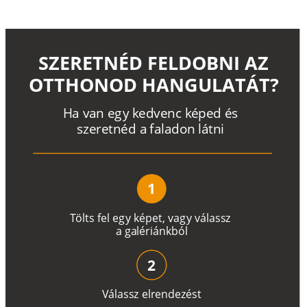
SZERETNÉD FELDOBNI AZ
OTTHONOD HANGULATÁT?
H
a
v
a
n
e
g
y
k
e
d
v
e
n
c
k
é
p
e
d
é
s
s
z
e
r
e
t
n
é
d a
f
a
l
a
d
o
n
l
á
t
n
i
1
T
ö
l
t
s
f
e
l
e
g
y
k
é
pe
t
,
v
a
g
y
v
á
l
a
ss
z
a
g
a
lé
r
i
án
k
b
ó
l
2
V
á
l
a
ss
z
e
l
r
e
n
d
e
z
é
s
t