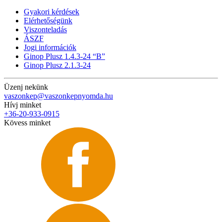
Gyakori kérdések
Elérhetőségünk
Viszonteladás
ÁSZF
Jogi információk
Ginop Plusz 1.4.3-24 “B”
Ginop Plusz 2.1.3-24
Üzenj nekünk
vaszonkep@vaszonkepnyomda.hu
Hívj minket
+36-20-933-0915
Kövess minket