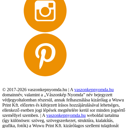
© 2017-2026 vaszonkepnyomda.hu | A
vaszonkepnyomda.hu
domainnév, valamint a „Vászonkép Nyomda” név bejegyzett
védjegyoltalomban részesül, annak felhasználása kizárólag a Wuwu
Print Kft. előzetes és kifejezett írásos hozzájárulásával lehetséges,
ellenkező esetben jogi lépések megtételére kerül sor minden jogsértő
személlyel szemben. | A
vaszonkepnyomda.hu
weboldal tartalma
(így különösen: szöveg, szövegszerkezet, struktúra, kialakítás,
grafika, fotók) a Wuwu Print Kft. kizárólagos szellemi tulajdonát