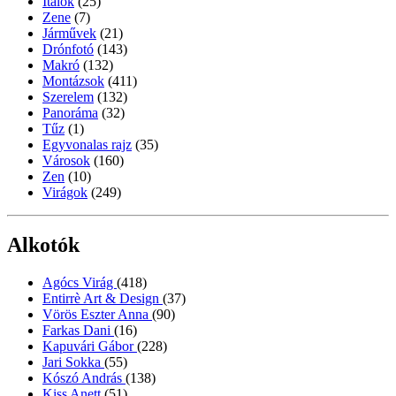
Italok
(25)
Zene
(7)
Járművek
(21)
Drónfotó
(143)
Makró
(132)
Montázsok
(411)
Szerelem
(132)
Panoráma
(32)
Tűz
(1)
Egyvonalas rajz
(35)
Városok
(160)
Zen
(10)
Virágok
(249)
Alkotók
Agócs Virág
(418)
Entirrè Art & Design
(37)
Vörös Eszter Anna
(90)
Farkas Dani
(16)
Kapuvári Gábor
(228)
Jari Sokka
(55)
Kószó András
(138)
Kiss Anett
(51)