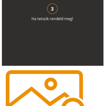
3
H
a
t
e
t
s
z
i
k
r
e
n
d
el
d
m
e
g
!