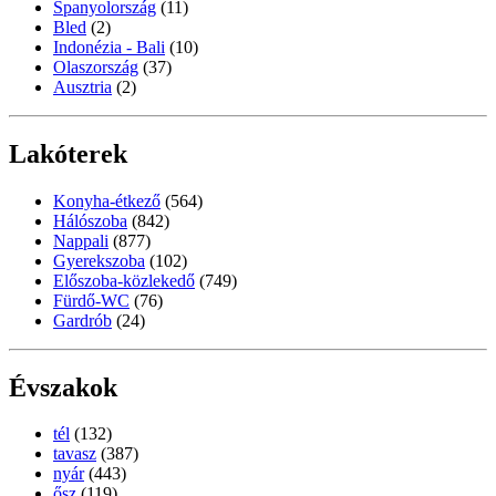
Spanyolország
(11)
Bled
(2)
Indonézia - Bali
(10)
Olaszország
(37)
Ausztria
(2)
Lakóterek
Konyha-étkező
(564)
Hálószoba
(842)
Nappali
(877)
Gyerekszoba
(102)
Előszoba-közlekedő
(749)
Fürdő-WC
(76)
Gardrób
(24)
Évszakok
tél
(132)
tavasz
(387)
nyár
(443)
ősz
(119)