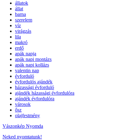
állatok
állat
barna
szerelem
víz
virágzás
lila
makró
erdő
apák napja
apák napi montázs
apák napi kollázs
valentin nap
évforduló
évfordulós ajándék
házassági évforduló
ajándék házassági évfordulóra
ajándék évfordulóra
városok
ősz
olajfestmény
Vászonkép Nyomda
Neked nyomtatunk!