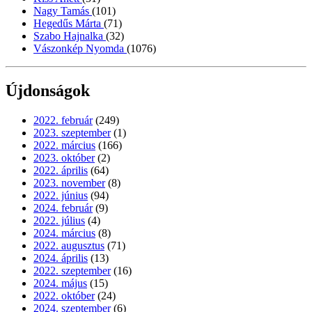
Nagy Tamás
(101)
Hegedűs Márta
(71)
Szabo Hajnalka
(32)
Vászonkép Nyomda
(1076)
Újdonságok
2022. február
(249)
2023. szeptember
(1)
2022. március
(166)
2023. október
(2)
2022. április
(64)
2023. november
(8)
2022. június
(94)
2024. február
(9)
2022. július
(4)
2024. március
(8)
2022. augusztus
(71)
2024. április
(13)
2022. szeptember
(16)
2024. május
(15)
2022. október
(24)
2024. szeptember
(6)