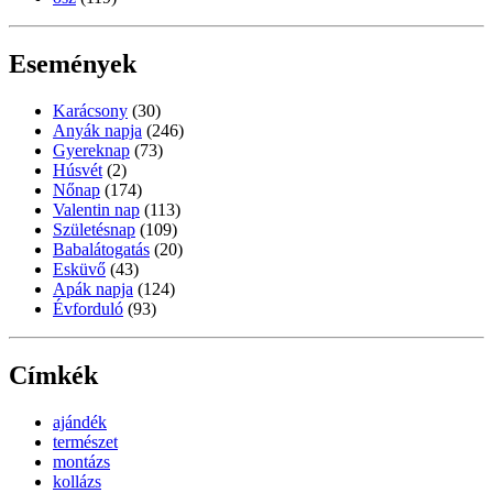
Események
Karácsony
(30)
Anyák napja
(246)
Gyereknap
(73)
Húsvét
(2)
Nőnap
(174)
Valentin nap
(113)
Születésnap
(109)
Babalátogatás
(20)
Esküvő
(43)
Apák napja
(124)
Évforduló
(93)
Címkék
ajándék
természet
montázs
kollázs