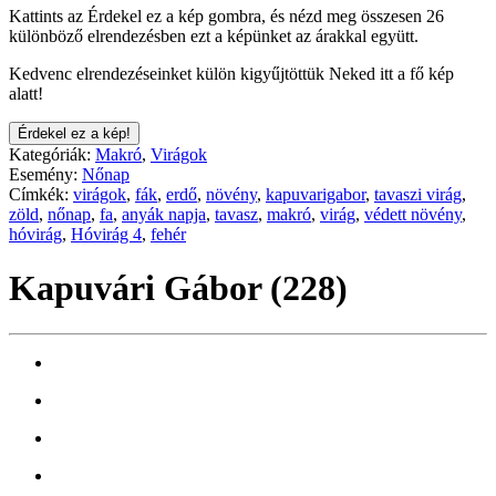
Kattints az Érdekel ez a kép gombra, és nézd meg összesen 26
különböző elrendezésben ezt a képünket az árakkal együtt.
Kedvenc elrendezéseinket külön kigyűjtöttük Neked itt a fő kép
alatt!
Érdekel ez a kép!
Kategóriák:
Makró
,
Virágok
Esemény:
Nőnap
Címkék:
virágok
,
fák
,
erdő
,
növény
,
kapuvarigabor
,
tavaszi virág
,
zöld
,
nőnap
,
fa
,
anyák napja
,
tavasz
,
makró
,
virág
,
védett növény
,
hóvirág
,
Hóvirág 4
,
fehér
Kapuvári Gábor (228)