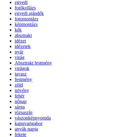
egyedi
fotókollázs
egyedi ajándék
fotomontázs
képmontázs
kék
absztrakt
idézet
idézetek
nyár
virág
Absztrakt festmény
virágok
tavasz
festmény
zöld
növény
fehér
nőnap
sárga
rózsaszín
vászonképnyomda
kapuvarigabor
anyák napja
fekete