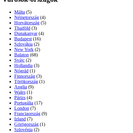
Málta
(5)
Németország
(4)
Horvátország
(5)
Thaiföld
(3)
Dunakanyar
(4)
Budapest
(16)
Szlovákia
(2)
New York
(2)
Balaton
(68)
Svájc
(2)
Hollandia
(3)
Nógrád
(1)
Finnország
(3)
Törökország
(1)
Anglia
(9)
Wales
(1)
Párizs
(4)
Portugália
(17)
London
(7)
Franciaország
(9)
Izland
(7)
Görögország
(1)
Szlovénia
(2)