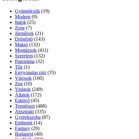
Gyümölcsök
(19)
Modern
(9)
Italok
(25)
Zene
(7)
Járművek
(21)
Drónfotó
(143)
Makró
(132)
Montázsok
(411)
Szerelem
(132)
Panoráma
(32)
Tűz
(1)
Egyvonalas rajz
(35)
Városok
(160)
Zen
(10)
Virágok
(249)
Állatok
(172)
Esküvő
(45)
Természet
(488)
Absztrakt
(335)
Gyerekszoba
(87)
Emberek
(14)
Fantasy
(29)
Budapest
(40)