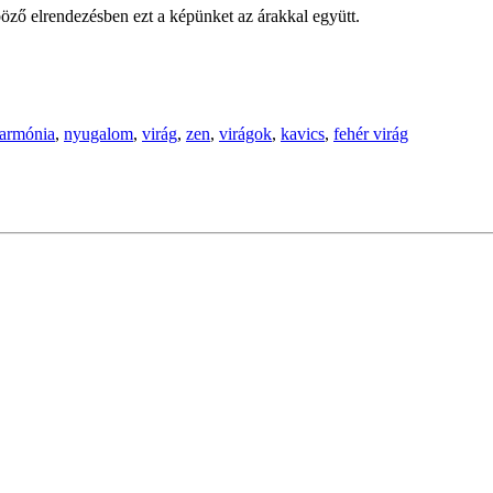
öző elrendezésben ezt a képünket az árakkal együtt.
armónia
,
nyugalom
,
virág
,
zen
,
virágok
,
kavics
,
fehér virág