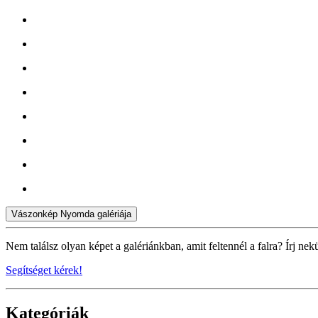
Vászonkép Nyomda galériája
Nem találsz olyan képet a galériánkban, amit feltennél a falra? Írj nek
Segítséget kérek!
Kategóriák