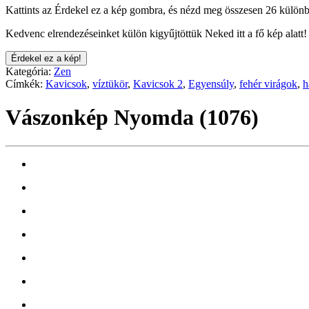
Kattints az Érdekel ez a kép gombra, és nézd meg összesen 26 különb
Kedvenc elrendezéseinket külön kigyűjtöttük Neked itt a fő kép alatt!
Érdekel ez a kép!
Kategória:
Zen
Címkék:
Kavicsok
,
víztükör
,
Kavicsok 2
,
Egyensúly
,
fehér virágok
,
h
Vászonkép Nyomda (1076)