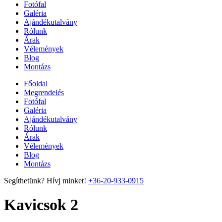
Fotófal
Galéria
Ajándékutalvány
Rólunk
Árak
Vélemények
Blog
Montázs
Főoldal
Megrendelés
Fotófal
Galéria
Ajándékutalvány
Rólunk
Árak
Vélemények
Blog
Montázs
Segíthetünk? Hívj minket!
+36-20-933-0915
Kavicsok 2