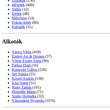
Grafikák
(250)
Idézetek
(400)
Vallás
(32)
Ételek
(48)
Művészet
(14)
Fekete-fehér
(80)
Kifestők
(51)
Alkotók
Agócs Virág
(418)
Entirrè Art & Design
(37)
Vörös Eszter Anna
(90)
Farkas Dani
(16)
Kapuvári Gábor
(228)
Jari Sokka
(55)
Kószó András
(138)
Kiss Anett
(51)
Nagy Tamás
(101)
Hegedűs Márta
(71)
Szabo Hajnalka
(32)
Vászonkép Nyomda
(1076)