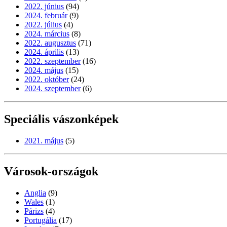
2022. június
(94)
2024. február
(9)
2022. július
(4)
2024. március
(8)
2022. augusztus
(71)
2024. április
(13)
2022. szeptember
(16)
2024. május
(15)
2022. október
(24)
2024. szeptember
(6)
Speciális vászonképek
2021. május
(5)
Városok-országok
Anglia
(9)
Wales
(1)
Párizs
(4)
Portugália
(17)