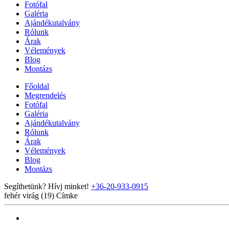
Fotófal
Galéria
Ajándékutalvány
Rólunk
Árak
Vélemények
Blog
Montázs
Főoldal
Megrendelés
Fotófal
Galéria
Ajándékutalvány
Rólunk
Árak
Vélemények
Blog
Montázs
Segíthetünk? Hívj minket!
+36-20-933-0915
fehér virág (19)
Címke