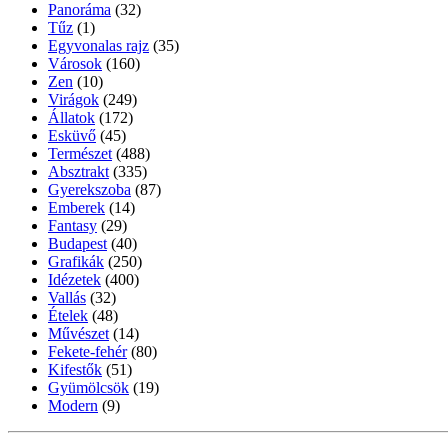
Panoráma
(32)
Tűz
(1)
Egyvonalas rajz
(35)
Városok
(160)
Zen
(10)
Virágok
(249)
Állatok
(172)
Esküvő
(45)
Természet
(488)
Absztrakt
(335)
Gyerekszoba
(87)
Emberek
(14)
Fantasy
(29)
Budapest
(40)
Grafikák
(250)
Idézetek
(400)
Vallás
(32)
Ételek
(48)
Művészet
(14)
Fekete-fehér
(80)
Kifestők
(51)
Gyümölcsök
(19)
Modern
(9)