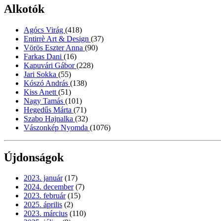
Alkotók
Agócs Virág
(418)
Entirrè Art & Design
(37)
Vörös Eszter Anna
(90)
Farkas Dani
(16)
Kapuvári Gábor
(228)
Jari Sokka
(55)
Kószó András
(138)
Kiss Anett
(51)
Nagy Tamás
(101)
Hegedűs Márta
(71)
Szabo Hajnalka
(32)
Vászonkép Nyomda
(1076)
Újdonságok
2023. január
(17)
2024. december
(7)
2023. február
(15)
2025. április
(2)
2023. március
(110)