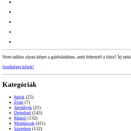
Nem találsz olyan képet a galériánkban, amit feltennél a falra? Írj nek
Segítséget kérek!
Kategóriák
Italok
(25)
Zene
(7)
Járművek
(21)
Drónfotó
(143)
Makró
(132)
Montázsok
(411)
Szerelem
(132)