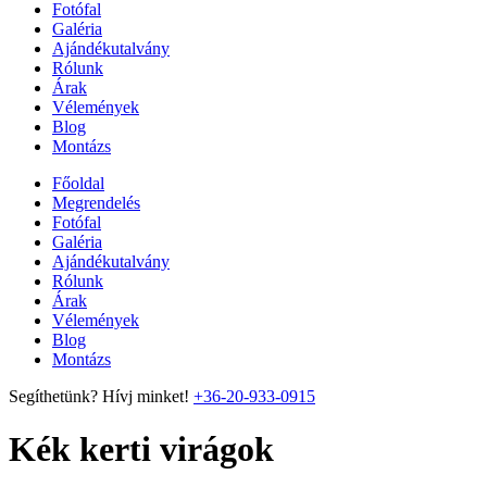
Fotófal
Galéria
Ajándékutalvány
Rólunk
Árak
Vélemények
Blog
Montázs
Főoldal
Megrendelés
Fotófal
Galéria
Ajándékutalvány
Rólunk
Árak
Vélemények
Blog
Montázs
Segíthetünk? Hívj minket!
+36-20-933-0915
Kék kerti virágok