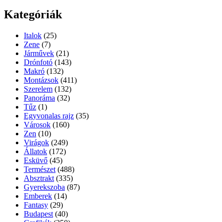
Kategóriák
Italok
(25)
Zene
(7)
Járművek
(21)
Drónfotó
(143)
Makró
(132)
Montázsok
(411)
Szerelem
(132)
Panoráma
(32)
Tűz
(1)
Egyvonalas rajz
(35)
Városok
(160)
Zen
(10)
Virágok
(249)
Állatok
(172)
Esküvő
(45)
Természet
(488)
Absztrakt
(335)
Gyerekszoba
(87)
Emberek
(14)
Fantasy
(29)
Budapest
(40)