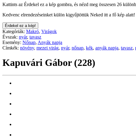
Kattints az Érdekel ez a kép gombra, és nézd meg összesen 26 különb
Kedvenc elrendezéseinket külön kigyűjtöttük Neked itt a fő kép alatt!
Érdekel ez a kép!
Kategóriák:
Makró
,
Virágok
Évszak:
nyár
,
tavasz
Esemény:
Nőnap
,
Anyák napja
Címkék:
növény
,
mezei virág
,
nyár
,
nőnap
,
kék
,
anyák napja
,
tavasz
,
Kapuvári Gábor (228)