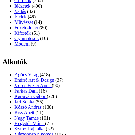
Grafikák
(250)
Idézetek
(400)
Vallás
(32)
Ételek
(48)
Művészet
(14)
Fekete-fehér
(80)
Kifestők
(51)
Gyümölcsök
(19)
Modern
(9)
Alkotók
Agócs Virág
(418)
Entirrè Art & Design
(37)
Vörös Eszter Anna
(90)
Farkas Dani
(16)
Kapuvári Gábor
(228)
Jari Sokka
(55)
Kószó András
(138)
Kiss Anett
(51)
Nagy Tamás
(101)
Hegedűs Márta
(71)
Szabo Hajnalka
(32)
Vászonkép Nyomda
(1076)