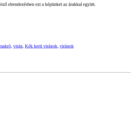
öző elrendezésben ezt a képünket az árakkal együtt.
makró
,
virág
,
Kék kerti virágok
,
virágok