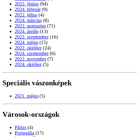
2022. június
(94)
2024. február
(9)
2022. július
(4)
2024. március
(8)
2022. augusztus
(71)
2024. április
(13)
2022. szeptember
(16)
2024. május
(15)
2022. október
(24)
2024. szeptember
(6)
2022. november
(7)
2024. október
(5)
Speciális vászonképek
2021. május
(5)
Városok-országok
Párizs
(4)
Portugália
(17)