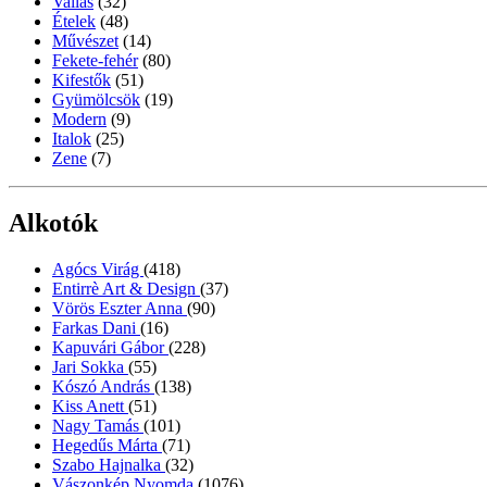
Vallás
(32)
Ételek
(48)
Művészet
(14)
Fekete-fehér
(80)
Kifestők
(51)
Gyümölcsök
(19)
Modern
(9)
Italok
(25)
Zene
(7)
Alkotók
Agócs Virág
(418)
Entirrè Art & Design
(37)
Vörös Eszter Anna
(90)
Farkas Dani
(16)
Kapuvári Gábor
(228)
Jari Sokka
(55)
Kószó András
(138)
Kiss Anett
(51)
Nagy Tamás
(101)
Hegedűs Márta
(71)
Szabo Hajnalka
(32)
Vászonkép Nyomda
(1076)