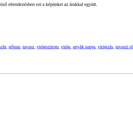
öző elrendezésben ezt a képünket az árakkal együtt.
szín
,
nőnap
,
tavasz
,
virágszirom
,
virág
,
anyák napja
,
virágzás
,
tavaszi r