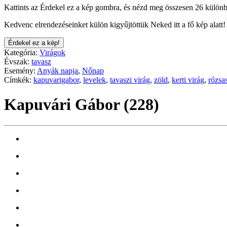
Kattints az Érdekel ez a kép gombra, és nézd meg összesen 26 különb
Kedvenc elrendezéseinket külön kigyűjtöttük Neked itt a fő kép alatt!
Érdekel ez a kép!
Kategória:
Virágok
Évszak:
tavasz
Esemény:
Anyák napja
,
Nőnap
Címkék:
kapuvarigabor
,
levelek
,
tavaszi virág
,
zöld
,
kerti virág
,
rózsa
Kapuvári Gábor (228)