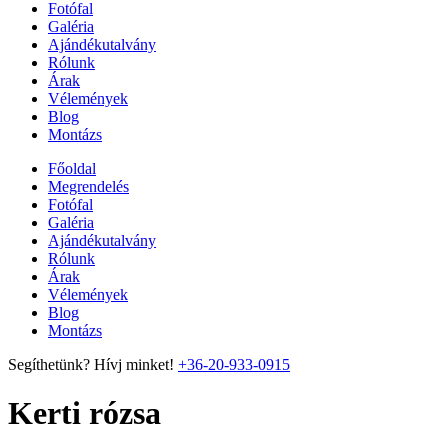
Fotófal
Galéria
Ajándékutalvány
Rólunk
Árak
Vélemények
Blog
Montázs
Főoldal
Megrendelés
Fotófal
Galéria
Ajándékutalvány
Rólunk
Árak
Vélemények
Blog
Montázs
Segíthetünk? Hívj minket!
+36-20-933-0915
Kerti rózsa