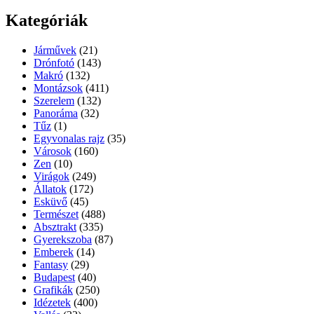
Kategóriák
Járművek
(21)
Drónfotó
(143)
Makró
(132)
Montázsok
(411)
Szerelem
(132)
Panoráma
(32)
Tűz
(1)
Egyvonalas rajz
(35)
Városok
(160)
Zen
(10)
Virágok
(249)
Állatok
(172)
Esküvő
(45)
Természet
(488)
Absztrakt
(335)
Gyerekszoba
(87)
Emberek
(14)
Fantasy
(29)
Budapest
(40)
Grafikák
(250)
Idézetek
(400)