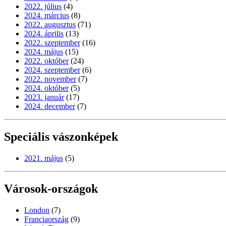
2022. július
(4)
2024. március
(8)
2022. augusztus
(71)
2024. április
(13)
2022. szeptember
(16)
2024. május
(15)
2022. október
(24)
2024. szeptember
(6)
2022. november
(7)
2024. október
(5)
2023. január
(17)
2024. december
(7)
Speciális vászonképek
2021. május
(5)
Városok-országok
London
(7)
Franciaország
(9)