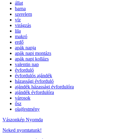
állat
barna
szerelem
víz
virágzás
lila
makró
erdő
apák napja
apák napi montázs
apák napi kollázs
valentin nap
évforduló
évfordulós ajándék
házassági évforduló
ajándék házassági évfordulóra
ajándék évfordulóra
városok
ősz
olajfestmény
Vászonkép Nyomda
Neked nyomtatunk!