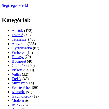
Segítséget kérek!
Kategóriák
Állatok
(172)
Esküvő
(45)
Természet
(488)
Absztrakt
(335)
Gyerekszoba
(87)
Emberek
(14)
Fantasy
(29)
Budapest
(40)
Grafikák
(250)
Idézetek
(400)
Vallás
(32)
Ételek
(48)
Művészet
(14)
Fekete-fehér
(80)
Kifestők
(51)
Gyümölcsök
(19)
Modern
(9)
Italok
(25)