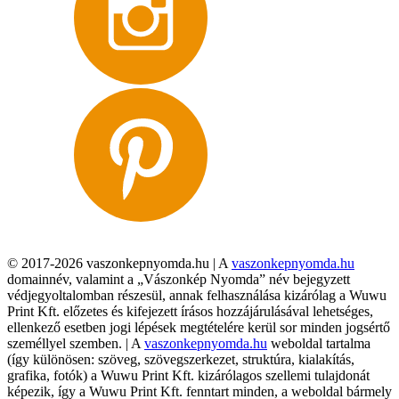
© 2017-2026 vaszonkepnyomda.hu | A
vaszonkepnyomda.hu
domainnév, valamint a „Vászonkép Nyomda” név bejegyzett
védjegyoltalomban részesül, annak felhasználása kizárólag a Wuwu
Print Kft. előzetes és kifejezett írásos hozzájárulásával lehetséges,
ellenkező esetben jogi lépések megtételére kerül sor minden jogsértő
személlyel szemben. | A
vaszonkepnyomda.hu
weboldal tartalma
(így különösen: szöveg, szövegszerkezet, struktúra, kialakítás,
grafika, fotók) a Wuwu Print Kft. kizárólagos szellemi tulajdonát
képezik, így a Wuwu Print Kft. fenntart minden, a weboldal bármely