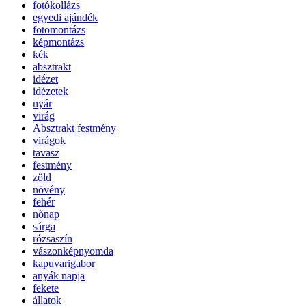
fotókollázs
egyedi ajándék
fotomontázs
képmontázs
kék
absztrakt
idézet
idézetek
nyár
virág
Absztrakt festmény
virágok
tavasz
festmény
zöld
növény
fehér
nőnap
sárga
rózsaszín
vászonképnyomda
kapuvarigabor
anyák napja
fekete
állatok