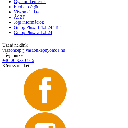
Gyakori kérdések
Elérhetőségünk
Viszonteladás
ÁSZF
Jogi információk
Ginop Plusz 1.4.3-24 “B”
Ginop Plusz 2.1.3-24
Üzenj nekünk
vaszonkep@vaszonkepnyomda.hu
Hívj minket
+36-20-933-0915
Kövess minket