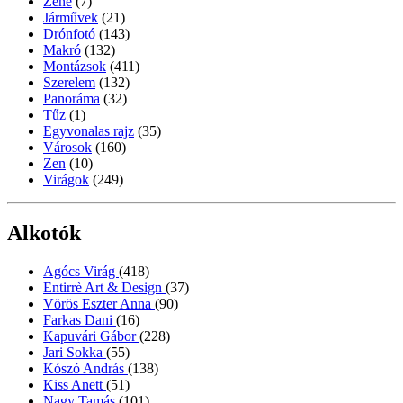
Zene
(7)
Járművek
(21)
Drónfotó
(143)
Makró
(132)
Montázsok
(411)
Szerelem
(132)
Panoráma
(32)
Tűz
(1)
Egyvonalas rajz
(35)
Városok
(160)
Zen
(10)
Virágok
(249)
Alkotók
Agócs Virág
(418)
Entirrè Art & Design
(37)
Vörös Eszter Anna
(90)
Farkas Dani
(16)
Kapuvári Gábor
(228)
Jari Sokka
(55)
Kószó András
(138)
Kiss Anett
(51)
Nagy Tamás
(101)