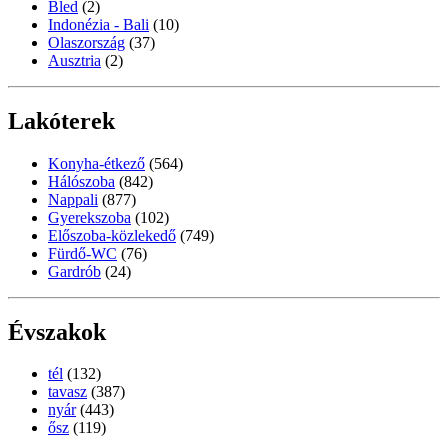
Bled
(2)
Indonézia - Bali
(10)
Olaszország
(37)
Ausztria
(2)
Lakóterek
Konyha-étkező
(564)
Hálószoba
(842)
Nappali
(877)
Gyerekszoba
(102)
Előszoba-közlekedő
(749)
Fürdő-WC
(76)
Gardrób
(24)
Évszakok
tél
(132)
tavasz
(387)
nyár
(443)
ősz
(119)