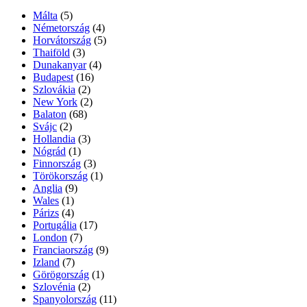
Málta
(5)
Németország
(4)
Horvátország
(5)
Thaiföld
(3)
Dunakanyar
(4)
Budapest
(16)
Szlovákia
(2)
New York
(2)
Balaton
(68)
Svájc
(2)
Hollandia
(3)
Nógrád
(1)
Finnország
(3)
Törökország
(1)
Anglia
(9)
Wales
(1)
Párizs
(4)
Portugália
(17)
London
(7)
Franciaország
(9)
Izland
(7)
Görögország
(1)
Szlovénia
(2)
Spanyolország
(11)