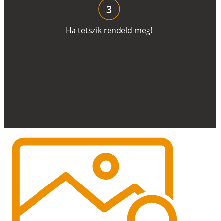
3
H
a
t
e
t
s
z
i
k
r
e
n
d
el
d
m
e
g
!