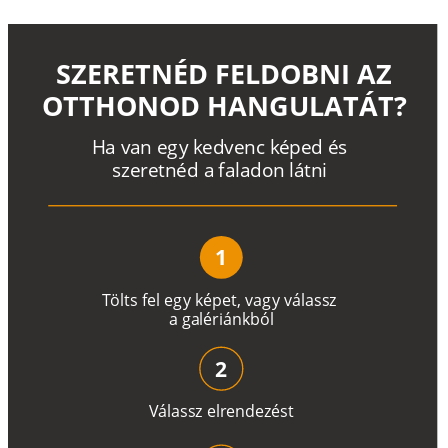
SZERETNÉD FELDOBNI AZ
OTTHONOD HANGULATÁT?
H
a
v
a
n
e
g
y
k
e
d
v
e
n
c
k
é
p
e
d
é
s
s
z
e
r
e
t
n
é
d a
f
a
l
a
d
o
n
l
á
t
n
i
1
T
ö
l
t
s
f
e
l
e
g
y
k
é
pe
t
,
v
a
g
y
v
á
l
a
ss
z
a
g
a
lé
r
i
án
k
b
ó
l
2
V
á
l
a
ss
z
e
l
r
e
n
d
e
z
é
s
t