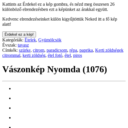
Kattints az Érdekel ez a kép gombra, és nézd meg összesen 26
különböző elrendezésben ezt a képünket az árakkal együtt.
Kedvenc elrendezéseinket külön kigyűjtöttük Neked itt a fő kép
alatt!
Érdekel ez a kép!
Kategóriák:
Ételek
,
Gyümölcsök
Évszak:
tavasz
Címkék:
szürke
,
citrom
,
paradicsom
,
répa
,
paprika
,
Kerti zöldségek
citrommal
,
kerti zöldség
,
étel fotó
,
étel
,
piros
Vászonkép Nyomda (1076)