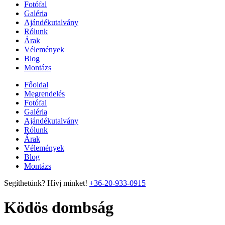
Fotófal
Galéria
Ajándékutalvány
Rólunk
Árak
Vélemények
Blog
Montázs
Főoldal
Megrendelés
Fotófal
Galéria
Ajándékutalvány
Rólunk
Árak
Vélemények
Blog
Montázs
Segíthetünk? Hívj minket!
+36-20-933-0915
Ködös dombság