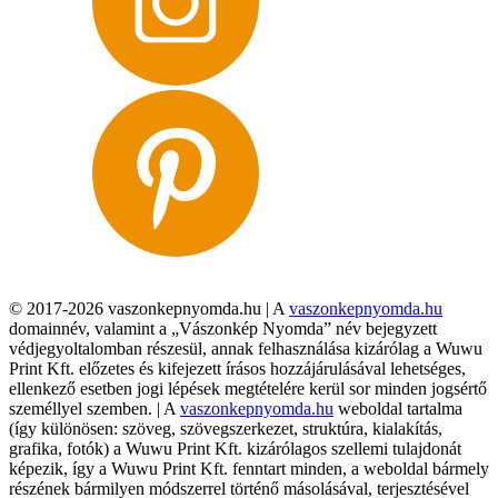
© 2017-2026 vaszonkepnyomda.hu | A
vaszonkepnyomda.hu
domainnév, valamint a „Vászonkép Nyomda” név bejegyzett
védjegyoltalomban részesül, annak felhasználása kizárólag a Wuwu
Print Kft. előzetes és kifejezett írásos hozzájárulásával lehetséges,
ellenkező esetben jogi lépések megtételére kerül sor minden jogsértő
személlyel szemben. | A
vaszonkepnyomda.hu
weboldal tartalma
(így különösen: szöveg, szövegszerkezet, struktúra, kialakítás,
grafika, fotók) a Wuwu Print Kft. kizárólagos szellemi tulajdonát
képezik, így a Wuwu Print Kft. fenntart minden, a weboldal bármely
részének bármilyen módszerrel történő másolásával, terjesztésével