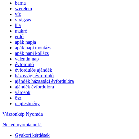
barna
szerelem
víz
virágzás
lila
makró
erdő
apák napja
apák napi montázs
apák napi kollázs
valentin nap
évforduló
évfordulós ajándék
házassági évforduló
ajándék házassági évfordulóra
ajándék évfordulóra
városok
ősz
olajfestmény
Vászonkép Nyomda
Neked nyomtatunk!
Gyakori kérdések