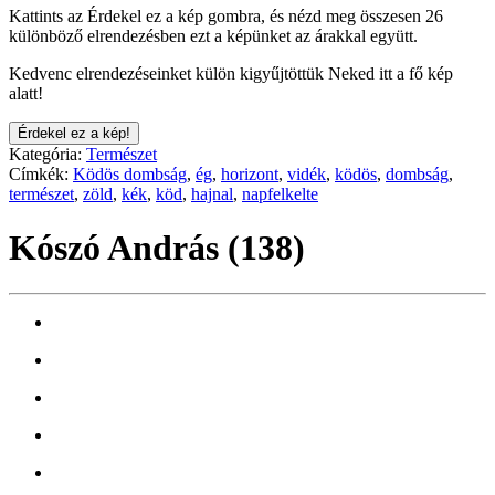
Kattints az Érdekel ez a kép gombra, és nézd meg összesen 26
különböző elrendezésben ezt a képünket az árakkal együtt.
Kedvenc elrendezéseinket külön kigyűjtöttük Neked itt a fő kép
alatt!
Érdekel ez a kép!
Kategória:
Természet
Címkék:
Ködös dombság
,
ég
,
horizont
,
vidék
,
ködös
,
dombság
,
természet
,
zöld
,
kék
,
köd
,
hajnal
,
napfelkelte
Kószó András (138)