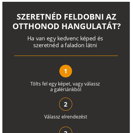
SZERETNÉD FELDOBNI AZ
OTTHONOD HANGULATÁT?
H
a
v
a
n
e
g
y
k
e
d
v
e
n
c
k
é
p
e
d
é
s
s
z
e
r
e
t
n
é
d a
f
a
l
a
d
o
n
l
á
t
n
i
1
T
ö
l
t
s
f
e
l
e
g
y
k
é
pe
t
,
v
a
g
y
v
á
l
a
ss
z
a
g
a
lé
r
i
án
k
b
ó
l
2
V
á
l
a
ss
z
e
l
r
e
n
d
e
z
é
s
t
3