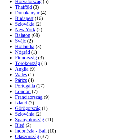
Horvátország
(5)
Thaiföld
(3)
Dunakanyar
(4)
Budapest
(16)
Szlovákia
(2)
New York
(2)
Balaton
(68)
Svájc
(2)
Hollandia
(3)
Nógrád
(1)
Finnország
(3)
Törökország
(1)
Anglia
(9)
Wales
(1)
Párizs
(4)
Portugália
(17)
London
(7)
Franciaország
(9)
Izland
(7)
Görögország
(1)
Szlovénia
(2)
Spanyolország
(11)
Bled
(2)
Indonézia - Bali
(10)
Olaszország
(37)