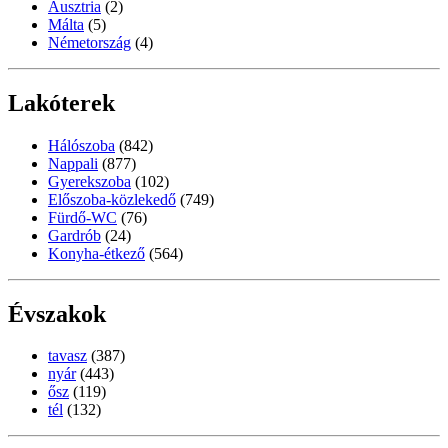
Ausztria
(2)
Málta
(5)
Németország
(4)
Lakóterek
Hálószoba
(842)
Nappali
(877)
Gyerekszoba
(102)
Előszoba-közlekedő
(749)
Fürdő-WC
(76)
Gardrób
(24)
Konyha-étkező
(564)
Évszakok
tavasz
(387)
nyár
(443)
ősz
(119)
tél
(132)