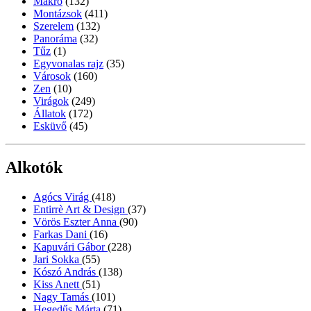
Makró
(132)
Montázsok
(411)
Szerelem
(132)
Panoráma
(32)
Tűz
(1)
Egyvonalas rajz
(35)
Városok
(160)
Zen
(10)
Virágok
(249)
Állatok
(172)
Esküvő
(45)
Alkotók
Agócs Virág
(418)
Entirrè Art & Design
(37)
Vörös Eszter Anna
(90)
Farkas Dani
(16)
Kapuvári Gábor
(228)
Jari Sokka
(55)
Kószó András
(138)
Kiss Anett
(51)
Nagy Tamás
(101)
Hegedűs Márta
(71)