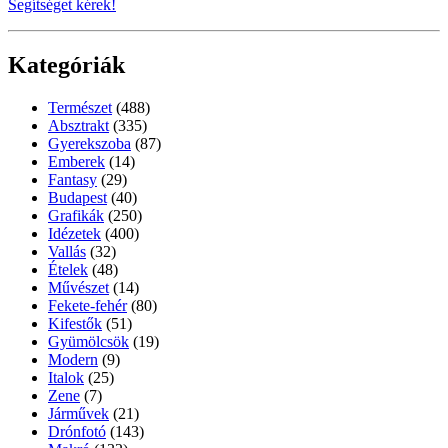
Segítséget kérek!
Kategóriák
Természet
(488)
Absztrakt
(335)
Gyerekszoba
(87)
Emberek
(14)
Fantasy
(29)
Budapest
(40)
Grafikák
(250)
Idézetek
(400)
Vallás
(32)
Ételek
(48)
Művészet
(14)
Fekete-fehér
(80)
Kifestők
(51)
Gyümölcsök
(19)
Modern
(9)
Italok
(25)
Zene
(7)
Járművek
(21)
Drónfotó
(143)