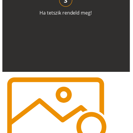
H
a
t
e
t
s
z
i
k
r
e
n
d
el
d
m
e
g
!