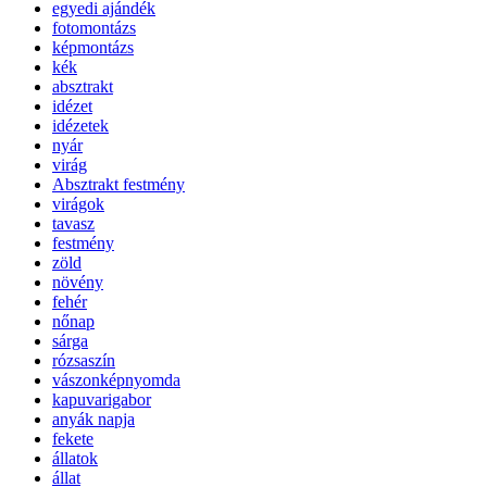
egyedi ajándék
fotomontázs
képmontázs
kék
absztrakt
idézet
idézetek
nyár
virág
Absztrakt festmény
virágok
tavasz
festmény
zöld
növény
fehér
nőnap
sárga
rózsaszín
vászonképnyomda
kapuvarigabor
anyák napja
fekete
állatok
állat