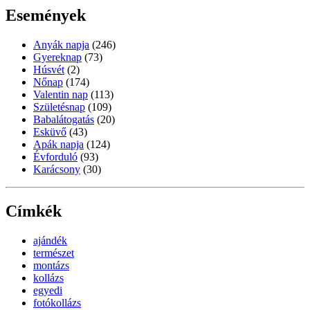
Események
Anyák napja
(246)
Gyereknap
(73)
Húsvét
(2)
Nőnap
(174)
Valentin nap
(113)
Születésnap
(109)
Babalátogatás
(20)
Esküvő
(43)
Apák napja
(124)
Évforduló
(93)
Karácsony
(30)
Címkék
ajándék
természet
montázs
kollázs
egyedi
fotókollázs