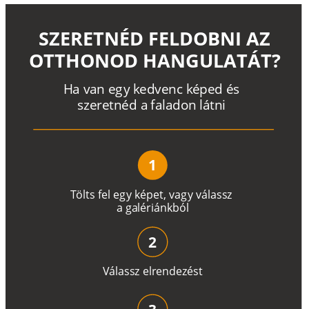
SZERETNÉD FELDOBNI AZ
OTTHONOD HANGULATÁT?
H
a
v
a
n
e
g
y
k
e
d
v
e
n
c
k
é
p
e
d
é
s
s
z
e
r
e
t
n
é
d a
f
a
l
a
d
o
n
l
á
t
n
i
1
T
ö
l
t
s
f
e
l
e
g
y
k
é
pe
t
,
v
a
g
y
v
á
l
a
ss
z
a
g
a
lé
r
i
án
k
b
ó
l
2
V
á
l
a
ss
z
e
l
r
e
n
d
e
z
é
s
t
3