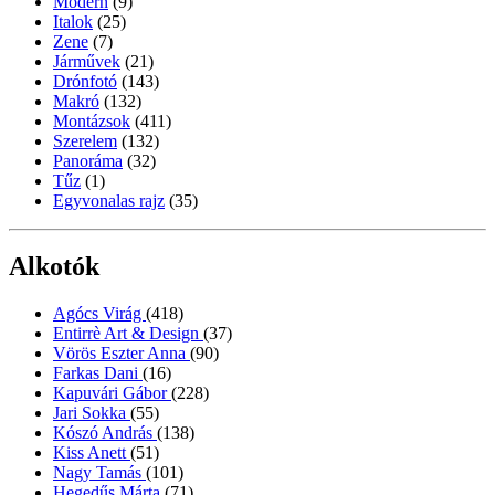
Modern
(9)
Italok
(25)
Zene
(7)
Járművek
(21)
Drónfotó
(143)
Makró
(132)
Montázsok
(411)
Szerelem
(132)
Panoráma
(32)
Tűz
(1)
Egyvonalas rajz
(35)
Alkotók
Agócs Virág
(418)
Entirrè Art & Design
(37)
Vörös Eszter Anna
(90)
Farkas Dani
(16)
Kapuvári Gábor
(228)
Jari Sokka
(55)
Kószó András
(138)
Kiss Anett
(51)
Nagy Tamás
(101)
Hegedűs Márta
(71)