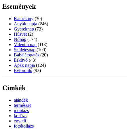
Események
Karácsony
(30)
Anyák napja
(246)
Gyereknap
(73)
Húsvét
(2)
Nőnap
(174)
Valentin nap
(113)
Születésnap
(109)
Babalátogatás
(20)
Esküvő
(43)
Apák napja
(124)
Évforduló
(93)
Címkék
ajándék
természet
montázs
kollázs
egyedi
fotókollázs