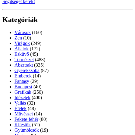
Segítséget kérek!
Kategóriák
Városok
(160)
Zen
(10)
Virágok
(249)
Állatok
(172)
Esküvő
(45)
Természet
(488)
Absztrakt
(335)
Gyerekszoba
(87)
Emberek
(14)
Fantasy
(29)
Budapest
(40)
Grafikák
(250)
Idézetek
(400)
Vallás
(32)
Ételek
(48)
Művészet
(14)
Fekete-fehér
(80)
Kifestők
(51)
Gyümölcsök
(19)