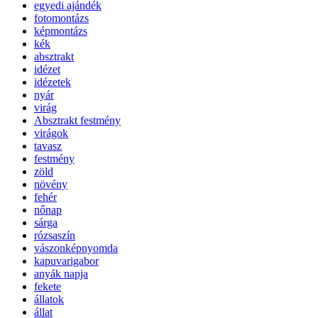
egyedi ajándék
fotomontázs
képmontázs
kék
absztrakt
idézet
idézetek
nyár
virág
Absztrakt festmény
virágok
tavasz
festmény
zöld
növény
fehér
nőnap
sárga
rózsaszín
vászonképnyomda
kapuvarigabor
anyák napja
fekete
állatok
állat