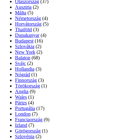
Olaszország
(37)
Ausztria
(2)
Málta
(5)
Németország
(4)
Horvátország
(5)
Thaiföld
(3)
Dunakanyar
(4)
Budapest
(16)
Szlovákia
(2)
New York
(2)
Balaton
(68)
Svájc
(2)
Hollandia
(3)
Nógrád
(1)
Finnország
(3)
Törökország
(1)
Anglia
(9)
Wales
(1)
Párizs
(4)
Portugália
(17)
London
(7)
Franciaország
(9)
Izland
(7)
Görögország
(1)
Szlovénia
(2)