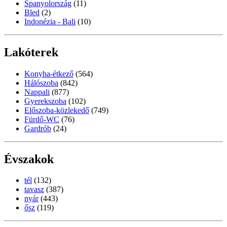
Spanyolország
(11)
Bled
(2)
Indonézia - Bali
(10)
Lakóterek
Konyha-étkező
(564)
Hálószoba
(842)
Nappali
(877)
Gyerekszoba
(102)
Előszoba-közlekedő
(749)
Fürdő-WC
(76)
Gardrób
(24)
Évszakok
tél
(132)
tavasz
(387)
nyár
(443)
ősz
(119)