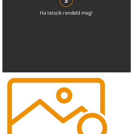
H
a
t
e
t
s
z
i
k
r
e
n
d
el
d
m
e
g
!