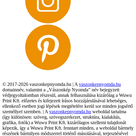
© 2017-2026 vaszonkepnyomda.hu | A
vaszonkepnyomda.hu
domainnév, valamint a „Vászonkép Nyomda” név bejegyzett
védjegyoltalomban részesül, annak felhasználása kizárólag a Wuwu
Print Kft. előzetes és kifejezett írásos hozzájárulásával lehetséges,
ellenkező esetben jogi lépések megtételére kerül sor minden jogsértő
személlyel szemben. | A
vaszonkepnyomda.hu
weboldal tartalma
(így különösen: szöveg, szövegszerkezet, struktúra, kialakítás,
grafika, fotók) a Wuwu Print Kft. kizárólagos szellemi tulajdonát
képezik, így a Wuwu Print Kft. fenntart minden, a weboldal bármely
részének bármilyen módszerrel történő másolásával, terjesztésével