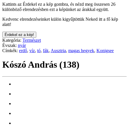
Kattints az Érdekel ez a kép gombra, és nézd meg összesen 26
különböző elrendezésben ezt a képünket az árakkal együtt.
Kedvenc elrendezéseinket külön kigyűjtöttük Neked itt a fő kép
alatt!
Érdekel ez a kép!
Kategória:
Természet
Évszak:
nyár
Címkék:
erdő
,
víz
,
tó
,
fák
,
Ausztria
,
magas hegyek
,
Konigsee
Kószó András (138)