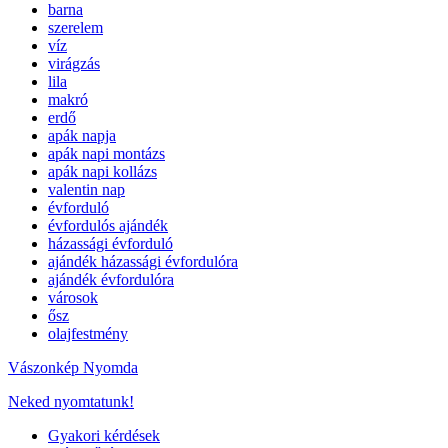
barna
szerelem
víz
virágzás
lila
makró
erdő
apák napja
apák napi montázs
apák napi kollázs
valentin nap
évforduló
évfordulós ajándék
házassági évforduló
ajándék házassági évfordulóra
ajándék évfordulóra
városok
ősz
olajfestmény
Vászonkép Nyomda
Neked nyomtatunk!
Gyakori kérdések