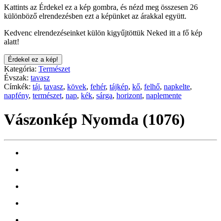
Kattints az Érdekel ez a kép gombra, és nézd meg összesen 26
különböző elrendezésben ezt a képünket az árakkal együtt.
Kedvenc elrendezéseinket külön kigyűjtöttük Neked itt a fő kép
alatt!
Érdekel ez a kép!
Kategória:
Természet
Évszak:
tavasz
Címkék:
táj
,
tavasz
,
kövek
,
fehér
,
tájkép
,
kő
,
felhő
,
napkelte
,
napfény
,
természet
,
nap
,
kék
,
sárga
,
horizont
,
naplemente
Vászonkép Nyomda (1076)