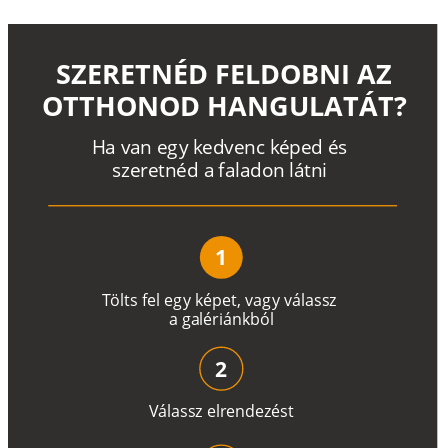
SZERETNÉD FELDOBNI AZ
OTTHONOD HANGULATÁT?
H
a
v
a
n
e
g
y
k
e
d
v
e
n
c
k
é
p
e
d
é
s
s
z
e
r
e
t
n
é
d a
f
a
l
a
d
o
n
l
á
t
n
i
1
T
ö
l
t
s
f
e
l
e
g
y
k
é
pe
t
,
v
a
g
y
v
á
l
a
ss
z
a
g
a
lé
r
i
án
k
b
ó
l
2
V
á
l
a
ss
z
e
l
r
e
n
d
e
z
é
s
t