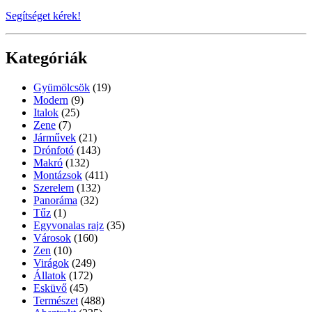
Segítséget kérek!
Kategóriák
Gyümölcsök
(19)
Modern
(9)
Italok
(25)
Zene
(7)
Járművek
(21)
Drónfotó
(143)
Makró
(132)
Montázsok
(411)
Szerelem
(132)
Panoráma
(32)
Tűz
(1)
Egyvonalas rajz
(35)
Városok
(160)
Zen
(10)
Virágok
(249)
Állatok
(172)
Esküvő
(45)
Természet
(488)