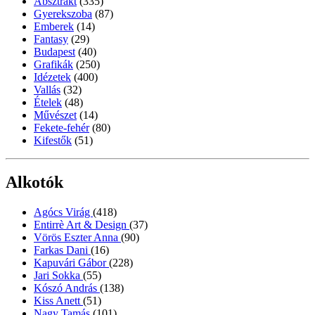
Absztrakt
(335)
Gyerekszoba
(87)
Emberek
(14)
Fantasy
(29)
Budapest
(40)
Grafikák
(250)
Idézetek
(400)
Vallás
(32)
Ételek
(48)
Művészet
(14)
Fekete-fehér
(80)
Kifestők
(51)
Alkotók
Agócs Virág
(418)
Entirrè Art & Design
(37)
Vörös Eszter Anna
(90)
Farkas Dani
(16)
Kapuvári Gábor
(228)
Jari Sokka
(55)
Kószó András
(138)
Kiss Anett
(51)
Nagy Tamás
(101)