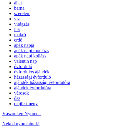
állat
barna
szerelem
víz
virágzás
lila
makró
erdő
apák napja
apák napi montázs
apák napi kollázs
valentin nap
évforduló
évfordulós ajándék
házassági évforduló
ajándék házassági évfordulóra
ajándék évfordulóra
városok
ősz
olajfestmény
Vászonkép Nyomda
Neked nyomtatunk!