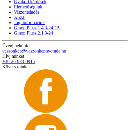
Gyakori kérdések
Elérhetőségünk
Viszonteladás
ÁSZF
Jogi információk
Ginop Plusz 1.4.3-24 “B”
Ginop Plusz 2.1.3-24
Üzenj nekünk
vaszonkep@vaszonkepnyomda.hu
Hívj minket
+36-20-933-0915
Kövess minket