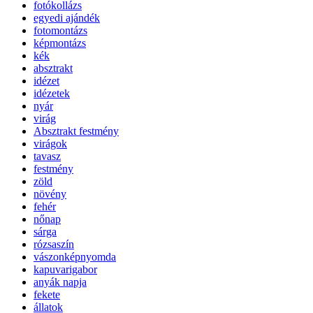
fotókollázs
egyedi ajándék
fotomontázs
képmontázs
kék
absztrakt
idézet
idézetek
nyár
virág
Absztrakt festmény
virágok
tavasz
festmény
zöld
növény
fehér
nőnap
sárga
rózsaszín
vászonképnyomda
kapuvarigabor
anyák napja
fekete
állatok