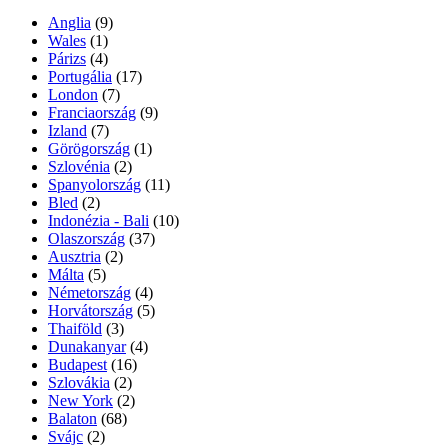
Anglia
(9)
Wales
(1)
Párizs
(4)
Portugália
(17)
London
(7)
Franciaország
(9)
Izland
(7)
Görögország
(1)
Szlovénia
(2)
Spanyolország
(11)
Bled
(2)
Indonézia - Bali
(10)
Olaszország
(37)
Ausztria
(2)
Málta
(5)
Németország
(4)
Horvátország
(5)
Thaiföld
(3)
Dunakanyar
(4)
Budapest
(16)
Szlovákia
(2)
New York
(2)
Balaton
(68)
Svájc
(2)