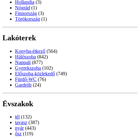
Hollandia
(3)
Nógrád
(1)
Finnország
(3)
Törökország
(1)
Lakóterek
Konyha-étkező
(564)
Hálószoba
(842)
Nappali
(877)
Gyerekszoba
(102)
Előszoba-közlekedő
(749)
Fürdő-WC
(76)
Gardrób
(24)
Évszakok
tél
(132)
tavasz
(387)
nyár
(443)
ősz
(119)