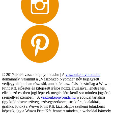
© 2017-2026 vaszonkepnyomda.hu | A
vaszonkepnyomda.hu
domainnév, valamint a „Vászonkép Nyomda” név bejegyzett
védjegyoltalomban részesül, annak felhasználása kizárólag a Wuwu
Print Kft. előzetes és kifejezett írásos hozzájárulásával lehetséges,
ellenkező esetben jogi lépések megtételére kerül sor minden jogsértő
személlyel szemben. | A
vaszonkepnyomda.hu
weboldal tartalma
(így különösen: szöveg, szövegszerkezet, struktúra, kialakítás,
grafika, fotók) a Wuwu Print Kft. kizárólagos szellemi tulajdonát
képezik, így a Wuwu Print Kft. fenntart minden, a weboldal bármely