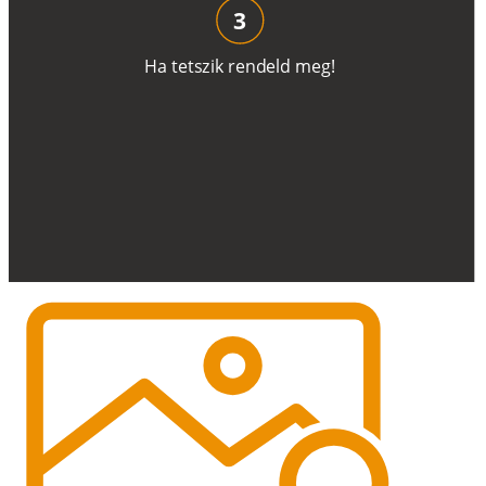
3
H
a
t
e
t
s
z
i
k
r
e
n
d
el
d
m
e
g
!