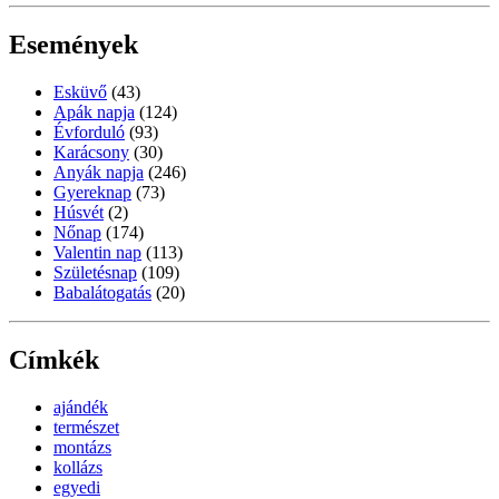
Események
Esküvő
(43)
Apák napja
(124)
Évforduló
(93)
Karácsony
(30)
Anyák napja
(246)
Gyereknap
(73)
Húsvét
(2)
Nőnap
(174)
Valentin nap
(113)
Születésnap
(109)
Babalátogatás
(20)
Címkék
ajándék
természet
montázs
kollázs
egyedi