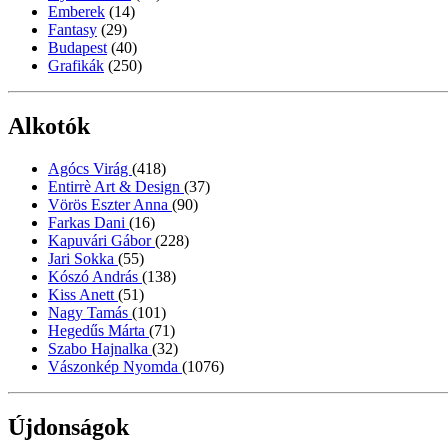
Emberek
(14)
Fantasy
(29)
Budapest
(40)
Grafikák
(250)
Alkotók
Agócs Virág
(418)
Entirrè Art & Design
(37)
Vörös Eszter Anna
(90)
Farkas Dani
(16)
Kapuvári Gábor
(228)
Jari Sokka
(55)
Kószó András
(138)
Kiss Anett
(51)
Nagy Tamás
(101)
Hegedűs Márta
(71)
Szabo Hajnalka
(32)
Vászonkép Nyomda
(1076)
Újdonságok