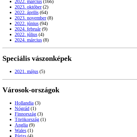
2022. március
(166)
2023. október
(2)
2022. április
(64)
2023. november
(8)
2022. június
(94)
2024. február
(9)
2022. július
(4)
2024. március
(8)
Speciális vászonképek
2021. május
(5)
Városok-országok
Hollandia
(3)
Nógrád
(1)
Finnország
(3)
Törökország
(1)
Anglia
(9)
Wales
(1)
Párizs
(4)