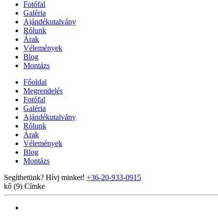
Fotófal
Galéria
Ajándékutalvány
Rólunk
Árak
Vélemények
Blog
Montázs
Főoldal
Megrendelés
Fotófal
Galéria
Ajándékutalvány
Rólunk
Árak
Vélemények
Blog
Montázs
Segíthetünk? Hívj minket!
+36-20-933-0915
kő (9)
Címke