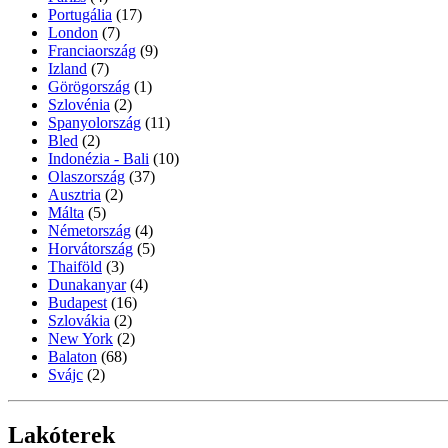
Portugália
(17)
London
(7)
Franciaország
(9)
Izland
(7)
Görögország
(1)
Szlovénia
(2)
Spanyolország
(11)
Bled
(2)
Indonézia - Bali
(10)
Olaszország
(37)
Ausztria
(2)
Málta
(5)
Németország
(4)
Horvátország
(5)
Thaiföld
(3)
Dunakanyar
(4)
Budapest
(16)
Szlovákia
(2)
New York
(2)
Balaton
(68)
Svájc
(2)
Lakóterek