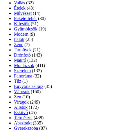
Vallás
(32)
Ételek
(48)
Művészet
(14)
Fekete-fehér
(80)
Kifestők
(51)
Gyümölcsök
(19)
Modern
(9)
Italok
(25)
Zene
(7)
Járművek
(21)
Drónfotó
(143)
Makró
(132)
Montázsok
(411)
Szerelem
(132)
Panoráma
(32)
Tűz
(1)
Egyvonalas rajz
(35)
Városok
(160)
Zen
(10)
Virágok
(249)
Állatok
(172)
Esküvő
(45)
Természet
(488)
Absztrakt
(335)
Gyerekszoba
(87)