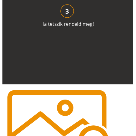
3
H
a
t
e
t
s
z
i
k
r
e
n
d
el
d
m
e
g
!