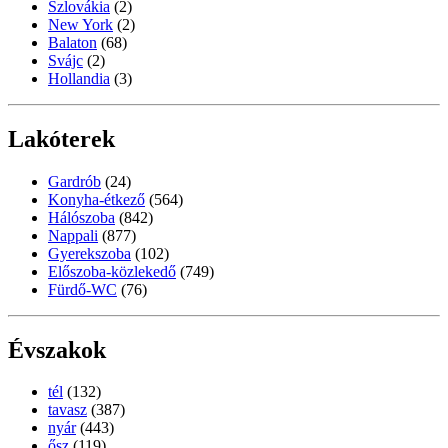
Szlovákia
(2)
New York
(2)
Balaton
(68)
Svájc
(2)
Hollandia
(3)
Lakóterek
Gardrób
(24)
Konyha-étkező
(564)
Hálószoba
(842)
Nappali
(877)
Gyerekszoba
(102)
Előszoba-közlekedő
(749)
Fürdő-WC
(76)
Évszakok
tél
(132)
tavasz
(387)
nyár
(443)
ősz
(119)