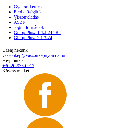
Gyakori kérdések
Elérhetőségünk
Viszonteladás
ÁSZF
Jogi információk
Ginop Plusz 1.4.3-24 “B”
Ginop Plusz 2.1.3-24
Üzenj nekünk
vaszonkep@vaszonkepnyomda.hu
Hívj minket
+36-20-933-0915
Kövess minket