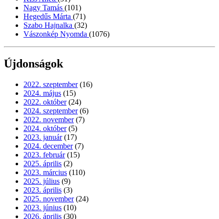
Nagy Tamás
(101)
Hegedűs Márta
(71)
Szabo Hajnalka
(32)
Vászonkép Nyomda
(1076)
Újdonságok
2022. szeptember
(16)
2024. május
(15)
2022. október
(24)
2024. szeptember
(6)
2022. november
(7)
2024. október
(5)
2023. január
(17)
2024. december
(7)
2023. február
(15)
2025. április
(2)
2023. március
(110)
2025. július
(9)
2023. április
(3)
2025. november
(24)
2023. június
(10)
2026. április
(30)