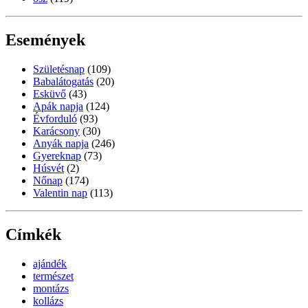
Események
Születésnap
(109)
Babalátogatás
(20)
Esküvő
(43)
Apák napja
(124)
Évforduló
(93)
Karácsony
(30)
Anyák napja
(246)
Gyereknap
(73)
Húsvét
(2)
Nőnap
(174)
Valentin nap
(113)
Címkék
ajándék
természet
montázs
kollázs