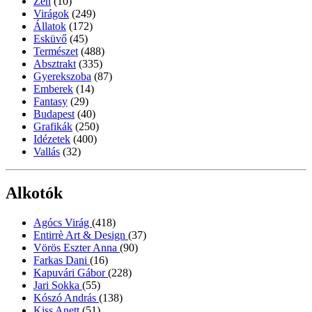
Zen
(10)
Virágok
(249)
Állatok
(172)
Esküvő
(45)
Természet
(488)
Absztrakt
(335)
Gyerekszoba
(87)
Emberek
(14)
Fantasy
(29)
Budapest
(40)
Grafikák
(250)
Idézetek
(400)
Vallás
(32)
Alkotók
Agócs Virág
(418)
Entirrè Art & Design
(37)
Vörös Eszter Anna
(90)
Farkas Dani
(16)
Kapuvári Gábor
(228)
Jari Sokka
(55)
Kószó András
(138)
Kiss Anett
(51)