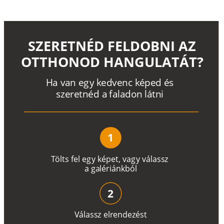
SZERETNÉD FELDOBNI AZ
OTTHONOD HANGULATÁT?
H
a
v
a
n
e
g
y
k
e
d
v
e
n
c
k
é
p
e
d
é
s
s
z
e
r
e
t
n
é
d a
f
a
l
a
d
o
n
l
á
t
n
i
1
T
ö
l
t
s
f
e
l
e
g
y
k
é
pe
t
,
v
a
g
y
v
á
l
a
ss
z
a
g
a
lé
r
i
án
k
b
ó
l
2
V
á
l
a
ss
z
e
l
r
e
n
d
e
z
é
s
t