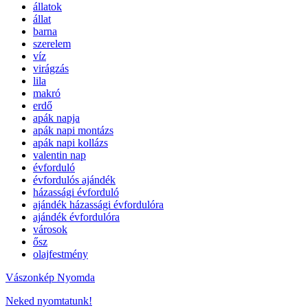
állatok
állat
barna
szerelem
víz
virágzás
lila
makró
erdő
apák napja
apák napi montázs
apák napi kollázs
valentin nap
évforduló
évfordulós ajándék
házassági évforduló
ajándék házassági évfordulóra
ajándék évfordulóra
városok
ősz
olajfestmény
Vászonkép Nyomda
Neked nyomtatunk!