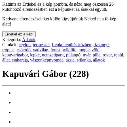
Kattints az Érdekel ez a kép gombra, és nézd meg összesen 26
különböző elrendezésben ezt a képünket az árakkal együtt.
Kedvenc elrendezéseinket külön kigyűjtöttük Neked itt a fő kép
alatt!
Érdekel ez a kép!
Kategória:
Állatok
Címkék:
ceylon
,
természet
,
Lepke repülés közben
,
dzsungel
,
trópusi
,
esőerdő
,
vadvilág
,
forest
,
wildlife
,
jungle
,
zöld
,
kapuvarigabor
,
lepke
,
nemzetipark
,
pillangó
,
nyár
,
pille
,
rovar
,
repül
,
állat
,
sinharaja
,
vászonképnyomda
,
ázsia
,
srilanka
,
állatok
Kapuvári Gábor (228)