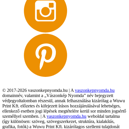
© 2017-2026 vaszonkepnyomda.hu | A
vaszonkepnyomda.hu
domainnév, valamint a „Vászonkép Nyomda” név bejegyzett
védjegyoltalomban részesül, annak felhasználása kizárólag a Wuwu
Print Kft. előzetes és kifejezett írásos hozzájárulásával lehetséges,
ellenkező esetben jogi lépések megtételére kerül sor minden jogsértő
személlyel szemben. | A
vaszonkepnyomda.hu
weboldal tartalma
(így különösen: szöveg, szövegszerkezet, struktúra, kialakítás,
grafika, fotók) a Wuwu Print Kft. kizárólagos szellemi tulajdonát