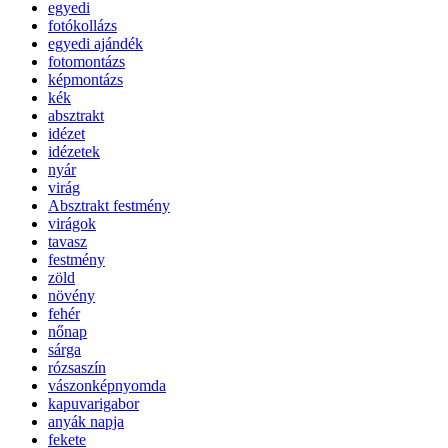
egyedi
fotókollázs
egyedi ajándék
fotomontázs
képmontázs
kék
absztrakt
idézet
idézetek
nyár
virág
Absztrakt festmény
virágok
tavasz
festmény
zöld
növény
fehér
nőnap
sárga
rózsaszín
vászonképnyomda
kapuvarigabor
anyák napja
fekete