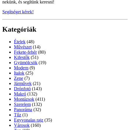
nekünk, és segítünk keresni!
Segítséget kérek!
Kategóriák
Ételek
(48)
Művészet
(14)
Fekete-fehér
(80)
Kifestők
(51)
Gyümölcsök
(19)
Modern
(9)
Italok
(25)
Zene
(7)
Járművek
(21)
Drónfotó
(143)
Makró
(132)
Montázsok
(411)
Szerelem
(132)
Panoráma
(32)
Tűz
(1)
Egyvonalas rajz
(35)
Városok
(160)