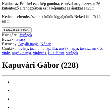
Kattints az Érdekel ez a kép gombra, és nézd meg összesen 26
különböző elrendezésben ezt a képünket az árakkal együtt.
Kedvenc elrendezéseinket külön kigyűjtöttük Neked itt a fő kép
alatt!
Érdekel ez a kép!
Kategória:
Virágok
Évszak:
tavasz
Esemény:
Anyák napja
,
Nőnap
Címkék:
növény
,
jácint
,
nőnap
,
lila
,
anyák napja
,
tavasz
,
makró
,
virág
,
anyák napja
,
virágzás
,
Lila Jácint
,
virágok
Kapuvári Gábor (228)