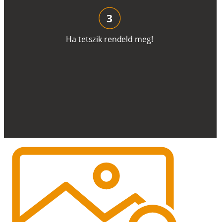
3
H
a
t
e
t
s
z
i
k
r
e
n
d
el
d
m
e
g
!