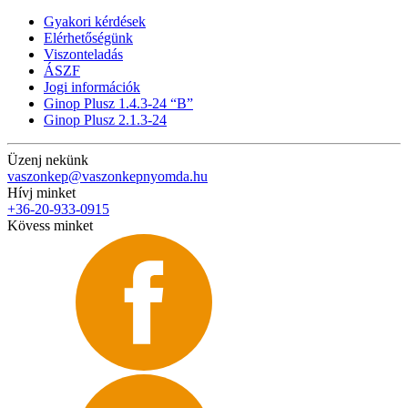
Gyakori kérdések
Elérhetőségünk
Viszonteladás
ÁSZF
Jogi információk
Ginop Plusz 1.4.3-24 “B”
Ginop Plusz 2.1.3-24
Üzenj nekünk
vaszonkep@vaszonkepnyomda.hu
Hívj minket
+36-20-933-0915
Kövess minket