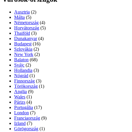
Ausztria
(2)
Málta
(5)
Németország
(4)
Horvátország
(5)
Thaiföld
(3)
Dunakanyar
(4)
Budapest
(16)
Szlovákia
(2)
New York
(2)
Balaton
(68)
Svájc
(2)
Hollandia
(3)
Nógrád
(1)
Finnország
(3)
Törökország
(1)
Anglia
(9)
Wales
(1)
Párizs
(4)
Portugália
(17)
London
(7)
Franciaország
(9)
Izland
(7)
Görögország
(1)