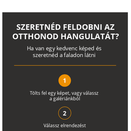
SZERETNÉD FELDOBNI AZ
OTTHONOD HANGULATÁT?
H
a
v
a
n
e
g
y
k
e
d
v
e
n
c
k
é
p
e
d
é
s
s
z
e
r
e
t
n
é
d a
f
a
l
a
d
o
n
l
á
t
n
i
1
T
ö
l
t
s
f
e
l
e
g
y
k
é
pe
t
,
v
a
g
y
v
á
l
a
ss
z
a
g
a
lé
r
i
án
k
b
ó
l
2
V
á
l
a
ss
z
e
l
r
e
n
d
e
z
é
s
t