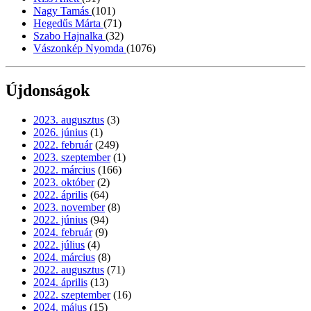
Nagy Tamás
(101)
Hegedűs Márta
(71)
Szabo Hajnalka
(32)
Vászonkép Nyomda
(1076)
Újdonságok
2023. augusztus
(3)
2026. június
(1)
2022. február
(249)
2023. szeptember
(1)
2022. március
(166)
2023. október
(2)
2022. április
(64)
2023. november
(8)
2022. június
(94)
2024. február
(9)
2022. július
(4)
2024. március
(8)
2022. augusztus
(71)
2024. április
(13)
2022. szeptember
(16)
2024. május
(15)