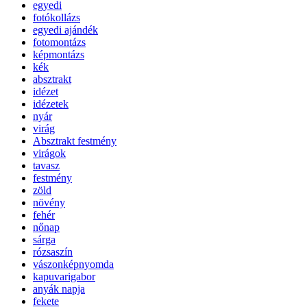
egyedi
fotókollázs
egyedi ajándék
fotomontázs
képmontázs
kék
absztrakt
idézet
idézetek
nyár
virág
Absztrakt festmény
virágok
tavasz
festmény
zöld
növény
fehér
nőnap
sárga
rózsaszín
vászonképnyomda
kapuvarigabor
anyák napja
fekete