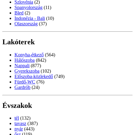
Szlovénia
(2)
Spanyolország
(11)
Bled
(2)
Indonézia - Bali
(10)
Olaszország
(37)
Lakóterek
Konyha-étkező
(564)
Hálószoba
(842)
Nappali
(877)
Gyerekszoba
(102)
Előszoba-közlekedő
(749)
Fürdő-WC
(76)
Gardrób
(24)
Évszakok
tél
(132)
tavasz
(387)
nyár
(443)
ősz
(119)