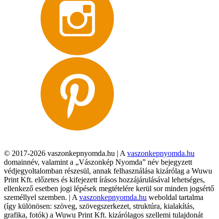
© 2017-2026 vaszonkepnyomda.hu | A
vaszonkepnyomda.hu
domainnév, valamint a „Vászonkép Nyomda” név bejegyzett
védjegyoltalomban részesül, annak felhasználása kizárólag a Wuwu
Print Kft. előzetes és kifejezett írásos hozzájárulásával lehetséges,
ellenkező esetben jogi lépések megtételére kerül sor minden jogsértő
személlyel szemben. | A
vaszonkepnyomda.hu
weboldal tartalma
(így különösen: szöveg, szövegszerkezet, struktúra, kialakítás,
grafika, fotók) a Wuwu Print Kft. kizárólagos szellemi tulajdonát