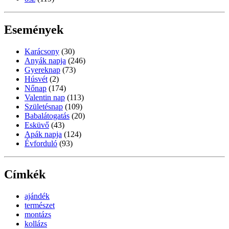
Események
Karácsony
(30)
Anyák napja
(246)
Gyereknap
(73)
Húsvét
(2)
Nőnap
(174)
Valentin nap
(113)
Születésnap
(109)
Babalátogatás
(20)
Esküvő
(43)
Apák napja
(124)
Évforduló
(93)
Címkék
ajándék
természet
montázs
kollázs