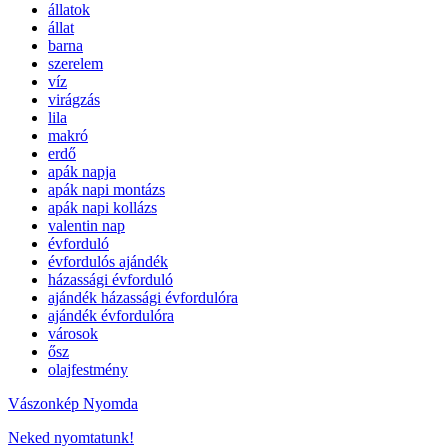
állatok
állat
barna
szerelem
víz
virágzás
lila
makró
erdő
apák napja
apák napi montázs
apák napi kollázs
valentin nap
évforduló
évfordulós ajándék
házassági évforduló
ajándék házassági évfordulóra
ajándék évfordulóra
városok
ősz
olajfestmény
Vászonkép Nyomda
Neked nyomtatunk!