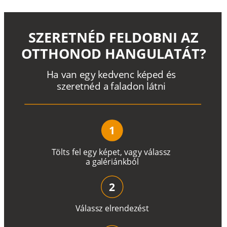
SZERETNÉD FELDOBNI AZ
OTTHONOD HANGULATÁT?
H
a
v
a
n
e
g
y
k
e
d
v
e
n
c
k
é
p
e
d
é
s
s
z
e
r
e
t
n
é
d a
f
a
l
a
d
o
n
l
á
t
n
i
1
T
ö
l
t
s
f
e
l
e
g
y
k
é
pe
t
,
v
a
g
y
v
á
l
a
ss
z
a
g
a
lé
r
i
án
k
b
ó
l
2
V
á
l
a
ss
z
e
l
r
e
n
d
e
z
é
s
t