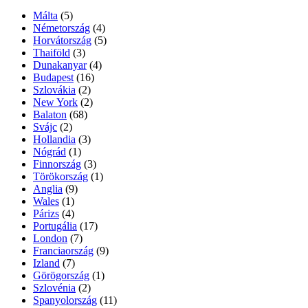
Málta
(5)
Németország
(4)
Horvátország
(5)
Thaiföld
(3)
Dunakanyar
(4)
Budapest
(16)
Szlovákia
(2)
New York
(2)
Balaton
(68)
Svájc
(2)
Hollandia
(3)
Nógrád
(1)
Finnország
(3)
Törökország
(1)
Anglia
(9)
Wales
(1)
Párizs
(4)
Portugália
(17)
London
(7)
Franciaország
(9)
Izland
(7)
Görögország
(1)
Szlovénia
(2)
Spanyolország
(11)