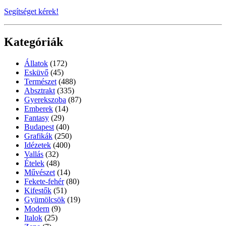
Segítséget kérek!
Kategóriák
Állatok
(172)
Esküvő
(45)
Természet
(488)
Absztrakt
(335)
Gyerekszoba
(87)
Emberek
(14)
Fantasy
(29)
Budapest
(40)
Grafikák
(250)
Idézetek
(400)
Vallás
(32)
Ételek
(48)
Művészet
(14)
Fekete-fehér
(80)
Kifestők
(51)
Gyümölcsök
(19)
Modern
(9)
Italok
(25)