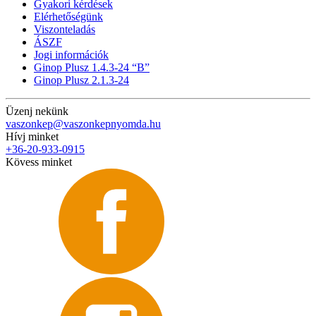
Gyakori kérdések
Elérhetőségünk
Viszonteladás
ÁSZF
Jogi információk
Ginop Plusz 1.4.3-24 “B”
Ginop Plusz 2.1.3-24
Üzenj nekünk
vaszonkep@vaszonkepnyomda.hu
Hívj minket
+36-20-933-0915
Kövess minket