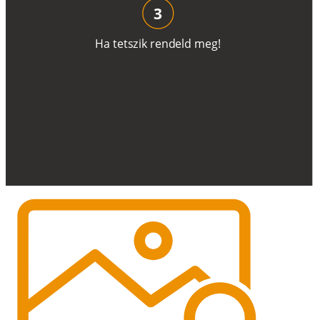
3
H
a
t
e
t
s
z
i
k
r
e
n
d
el
d
m
e
g
!