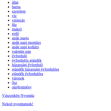
állat
barna
szerelem
víz
virágzás
lila
makró
erdő
apák napja
apák napi montázs
apák napi kollázs
valentin nap
évforduló
évfordulós ajándék
házassági évforduló
ajándék házassági évfordulóra
ajándék évfordulóra
városok
ősz
olajfestmény
Vászonkép Nyomda
Neked nyomtatunk!