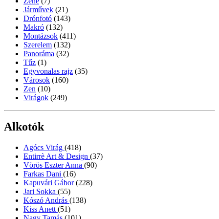
Zene
(7)
Járművek
(21)
Drónfotó
(143)
Makró
(132)
Montázsok
(411)
Szerelem
(132)
Panoráma
(32)
Tűz
(1)
Egyvonalas rajz
(35)
Városok
(160)
Zen
(10)
Virágok
(249)
Alkotók
Agócs Virág
(418)
Entirrè Art & Design
(37)
Vörös Eszter Anna
(90)
Farkas Dani
(16)
Kapuvári Gábor
(228)
Jari Sokka
(55)
Kószó András
(138)
Kiss Anett
(51)
Nagy Tamás
(101)