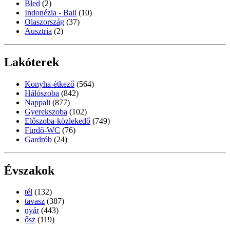
Bled
(2)
Indonézia - Bali
(10)
Olaszország
(37)
Ausztria
(2)
Lakóterek
Konyha-étkező
(564)
Hálószoba
(842)
Nappali
(877)
Gyerekszoba
(102)
Előszoba-közlekedő
(749)
Fürdő-WC
(76)
Gardrób
(24)
Évszakok
tél
(132)
tavasz
(387)
nyár
(443)
ősz
(119)