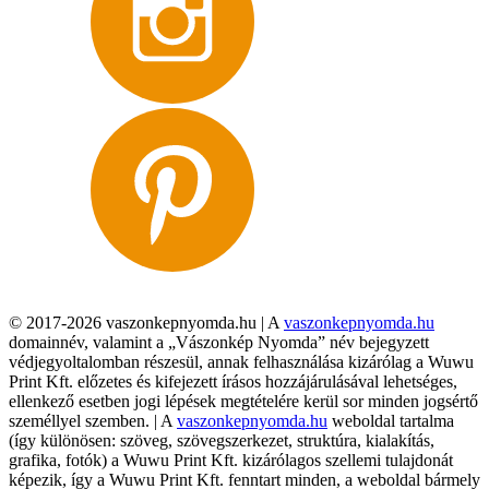
© 2017-2026 vaszonkepnyomda.hu | A
vaszonkepnyomda.hu
domainnév, valamint a „Vászonkép Nyomda” név bejegyzett
védjegyoltalomban részesül, annak felhasználása kizárólag a Wuwu
Print Kft. előzetes és kifejezett írásos hozzájárulásával lehetséges,
ellenkező esetben jogi lépések megtételére kerül sor minden jogsértő
személlyel szemben. | A
vaszonkepnyomda.hu
weboldal tartalma
(így különösen: szöveg, szövegszerkezet, struktúra, kialakítás,
grafika, fotók) a Wuwu Print Kft. kizárólagos szellemi tulajdonát
képezik, így a Wuwu Print Kft. fenntart minden, a weboldal bármely