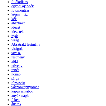
fotókollázs
egyedi ajándék
fotomontázs
képmontázs
kék
absztrakt
idézet
idézetek
nyár
virág
Absztrakt festmény
virágok
tavasz
festmény
zöld
növény
fehér
nőnap
sárga
rózsaszín
vászonképnyomda
kapuvarigabor
anyák napja
fekete
állatok