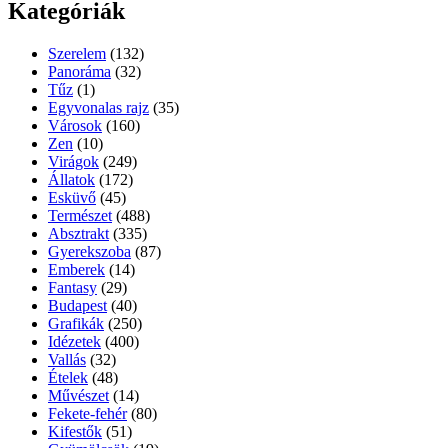
Kategóriák
Szerelem
(132)
Panoráma
(32)
Tűz
(1)
Egyvonalas rajz
(35)
Városok
(160)
Zen
(10)
Virágok
(249)
Állatok
(172)
Esküvő
(45)
Természet
(488)
Absztrakt
(335)
Gyerekszoba
(87)
Emberek
(14)
Fantasy
(29)
Budapest
(40)
Grafikák
(250)
Idézetek
(400)
Vallás
(32)
Ételek
(48)
Művészet
(14)
Fekete-fehér
(80)
Kifestők
(51)