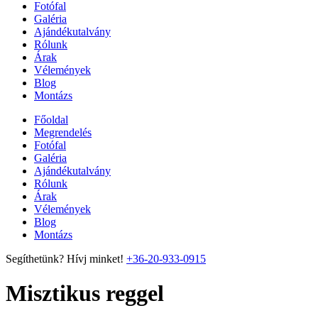
Fotófal
Galéria
Ajándékutalvány
Rólunk
Árak
Vélemények
Blog
Montázs
Főoldal
Megrendelés
Fotófal
Galéria
Ajándékutalvány
Rólunk
Árak
Vélemények
Blog
Montázs
Segíthetünk? Hívj minket!
+36-20-933-0915
Misztikus reggel