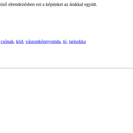
öző elrendezésben ezt a képünket az árakkal együtt.
,
csónak
,
köd
,
vászonképnyomda
,
tó
,
jarisokka