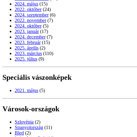
2024. május
(15)
2022. október
(24)
2024. szeptember
(6)
2022. november
(7)
2024. október
(5)
2023. január
(17)
2024. december
(7)
2023. február
(15)
2025. április
(2)
2023. március
(110)
2025. július
(9)
Speciális vászonképek
2021. május
(5)
Városok-országok
Szlovénia
(2)
Spanyolország
(11)
Bled
(2)