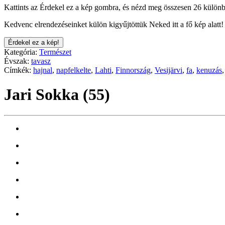
Kattints az Érdekel ez a kép gombra, és nézd meg összesen 26 különb
Kedvenc elrendezéseinket külön kigyűjtöttük Neked itt a fő kép alatt!
Érdekel ez a kép!
Kategória:
Természet
Évszak:
tavasz
Címkék:
hajnal
,
napfelkelte
,
Lahti
,
Finnország
,
Vesijärvi
,
fa
,
kenuzás
Jari Sokka (55)