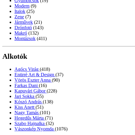
Gyümölcsök
(19)
Modern
(9)
Italok
(25)
Zene
(7)
Járművek
(21)
Drónfotó
(143)
Makró
(132)
Montázsok
(411)
Alkotók
Agócs Virág
(418)
Entirrè Art & Design
(37)
Vörös Eszter Anna
(90)
Farkas Dani
(16)
Kapuvári Gábor
(228)
Jari Sokka
(55)
Kószó András
(138)
Kiss Anett
(51)
Nagy Tamás
(101)
Hegedűs Márta
(71)
Szabo Hajnalka
(32)
Vászonkép Nyomda
(1076)