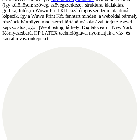
(így különösen: szöveg, szövegszerkezet, struktúra, kialakítás,
grafika, fotók) a Wuwu Print Kft. kizárólagos szellemi tulajdonát
képezik, így a Wuwu Print Kft. fenntart minden, a weboldal bármely
részének bármilyen módszerrel történő másolásával, terjesztésével
kapcsolatos jogot. |Webhosting, tárhely: Digitalocean – New York |
Környezetbarát HP LATEX technológiával nyomtatjuk a víz-, és
karcálló vászonképeket.