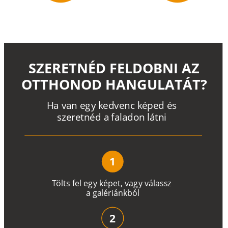
SZERETNÉD FELDOBNI AZ
OTTHONOD HANGULATÁT?
H
a
v
a
n
e
g
y
k
e
d
v
e
n
c
k
é
p
e
d
é
s
s
z
e
r
e
t
n
é
d a
f
a
l
a
d
o
n
l
á
t
n
i
1
T
ö
l
t
s
f
e
l
e
g
y
k
é
pe
t
,
v
a
g
y
v
á
l
a
ss
z
a
g
a
lé
r
i
án
k
b
ó
l
2