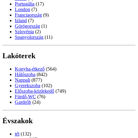
Portugália
(17)
London
(7)
Franciaország
(9)
Izland
(7)
Görögország
(1)
Szlovénia
(2)
Spanyolország
(11)
Lakóterek
Konyha-étkező
(564)
Hálószoba
(842)
Nappali
(877)
Gyerekszoba
(102)
Előszoba-közlekedő
(749)
Fürdő-WC
(76)
Gardrób
(24)
Évszakok
tél
(132)