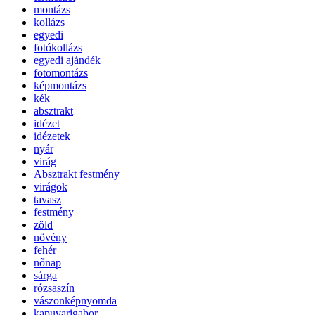
montázs
kollázs
egyedi
fotókollázs
egyedi ajándék
fotomontázs
képmontázs
kék
absztrakt
idézet
idézetek
nyár
virág
Absztrakt festmény
virágok
tavasz
festmény
zöld
növény
fehér
nőnap
sárga
rózsaszín
vászonképnyomda
kapuvarigabor