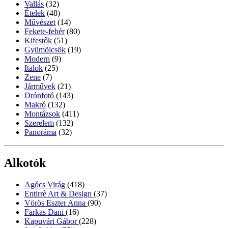
Vallás
(32)
Ételek
(48)
Művészet
(14)
Fekete-fehér
(80)
Kifestők
(51)
Gyümölcsök
(19)
Modern
(9)
Italok
(25)
Zene
(7)
Járművek
(21)
Drónfotó
(143)
Makró
(132)
Montázsok
(411)
Szerelem
(132)
Panoráma
(32)
Alkotók
Agócs Virág
(418)
Entirrè Art & Design
(37)
Vörös Eszter Anna
(90)
Farkas Dani
(16)
Kapuvári Gábor
(228)