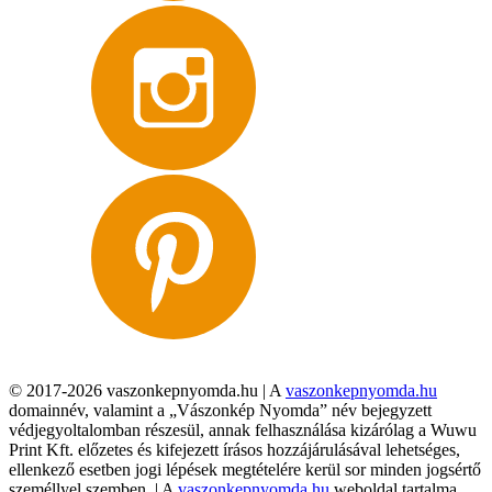
© 2017-2026 vaszonkepnyomda.hu | A
vaszonkepnyomda.hu
domainnév, valamint a „Vászonkép Nyomda” név bejegyzett
védjegyoltalomban részesül, annak felhasználása kizárólag a Wuwu
Print Kft. előzetes és kifejezett írásos hozzájárulásával lehetséges,
ellenkező esetben jogi lépések megtételére kerül sor minden jogsértő
személlyel szemben. | A
vaszonkepnyomda.hu
weboldal tartalma