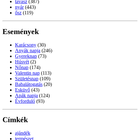
tavasz
(387)
nyár
(443)
ősz
(119)
Események
Karácsony
(30)
Anyák napja
(246)
Gyereknap
(73)
Húsvét
(2)
Nőnap
(174)
Valentin nap
(113)
Születésnap
(109)
Babalátogatás
(20)
Esküvő
(43)
Apák napja
(124)
Évforduló
(93)
Címkék
ajándék
természet