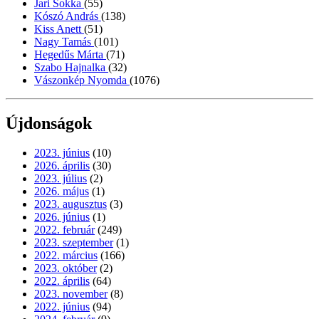
Jari Sokka
(55)
Kószó András
(138)
Kiss Anett
(51)
Nagy Tamás
(101)
Hegedűs Márta
(71)
Szabo Hajnalka
(32)
Vászonkép Nyomda
(1076)
Újdonságok
2023. június
(10)
2026. április
(30)
2023. július
(2)
2026. május
(1)
2023. augusztus
(3)
2026. június
(1)
2022. február
(249)
2023. szeptember
(1)
2022. március
(166)
2023. október
(2)
2022. április
(64)
2023. november
(8)
2022. június
(94)