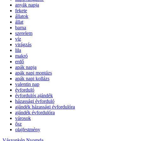
anyák napja
fekete
állatok
állat
barna
szerelem
víz
virágzás
lila
makró
erdő
apák napja
apák napi montázs
apák napi kollázs
valentin nap
évforduló
évfordulós ajándék
házassági évforduló
ajándék házassági évfordulóra
ajándék évfordulóra
városok
ősz
olajfestmény
Vászonkép Nyomda