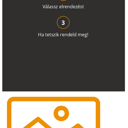
V
á
l
a
ss
z
e
l
r
e
n
d
e
z
é
s
t
3
H
a
t
e
t
s
z
i
k
r
e
n
d
el
d
m
e
g
!