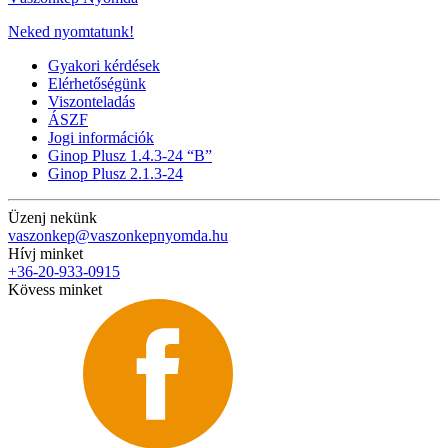
Neked nyomtatunk!
Gyakori kérdések
Elérhetőségünk
Viszonteladás
ÁSZF
Jogi információk
Ginop Plusz 1.4.3-24 “B”
Ginop Plusz 2.1.3-24
Üzenj nekünk
vaszonkep@vaszonkepnyomda.hu
Hívj minket
+36-20-933-0915
Kövess minket