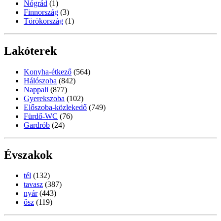
Nógrád
(1)
Finnország
(3)
Törökország
(1)
Lakóterek
Konyha-étkező
(564)
Hálószoba
(842)
Nappali
(877)
Gyerekszoba
(102)
Előszoba-közlekedő
(749)
Fürdő-WC
(76)
Gardrób
(24)
Évszakok
tél
(132)
tavasz
(387)
nyár
(443)
ősz
(119)