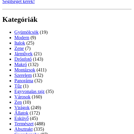
Segítséget kérek!
Kategóriák
Gyümölcsök
(19)
Modern
(9)
Italok
(25)
Zene
(7)
Járművek
(21)
Drónfotó
(143)
Makró
(132)
Montázsok
(411)
Szerelem
(132)
Panoráma
(32)
Tűz
(1)
Egyvonalas rajz
(35)
Városok
(160)
Zen
(10)
Virágok
(249)
Állatok
(172)
Esküvő
(45)
Természet
(488)
Absztrakt
(335)