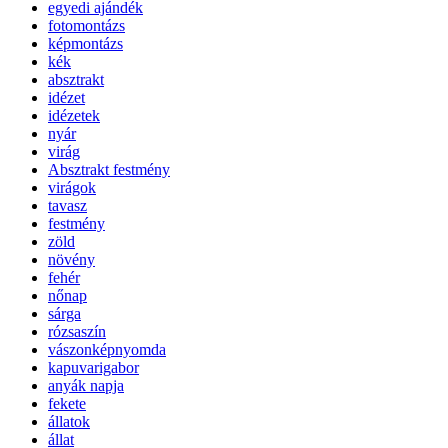
egyedi ajándék
fotomontázs
képmontázs
kék
absztrakt
idézet
idézetek
nyár
virág
Absztrakt festmény
virágok
tavasz
festmény
zöld
növény
fehér
nőnap
sárga
rózsaszín
vászonképnyomda
kapuvarigabor
anyák napja
fekete
állatok
állat