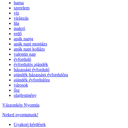
barna
szerelem
víz
virágzás
lila
makró
erdő
apák napja
apák napi montázs
apák napi kollázs
valentin nap
évforduló
évfordulós ajándék
házassági évforduló
ajándék házassági évfordulóra
ajándék évfordulóra
városok
ősz
olajfestmény
Vászonkép Nyomda
Neked nyomtatunk!
Gyakori kérdések