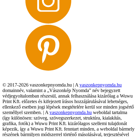
© 2017-2026 vaszonkepnyomda.hu | A
vaszonkepnyomda.hu
domainnév, valamint a „Vászonkép Nyomda” név bejegyzett
védjegyoltalomban részesül, annak felhasználása kizárólag a Wuwu
Print Kft. előzetes és kifejezett írásos hozzájárulásával lehetséges,
ellenkező esetben jogi lépések megtételére kerül sor minden jogsértő
személlyel szemben. | A
vaszonkepnyomda.hu
weboldal tartalma
(így különösen: szöveg, szövegszerkezet, struktúra, kialakítás,
grafika, fotók) a Wuwu Print Kft. kizárólagos szellemi tulajdonát
képezik, így a Wuwu Print Kft. fenntart minden, a weboldal bármely
részének bármilyen módszerrel történő másolásával, terjesztésével