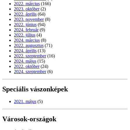
2022. március
(166)
2023. október
(2)
2022. április
(64)
2023. november
(8)
2022. június
(94)
2024. február
(9)
2022. július
(4)
2024. március
(8)
2022. augusztus
(71)
2024. április
(13)
2022. szeptember
(16)
2024. május
(15)
2022. október
(24)
2024. szeptember
(6)
Speciális vászonképek
2021. május
(5)
Városok-országok