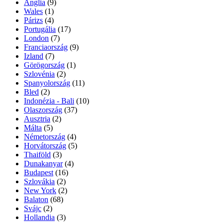
Anglia
(9)
Wales
(1)
Párizs
(4)
Portugália
(17)
London
(7)
Franciaország
(9)
Izland
(7)
Görögország
(1)
Szlovénia
(2)
Spanyolország
(11)
Bled
(2)
Indonézia - Bali
(10)
Olaszország
(37)
Ausztria
(2)
Málta
(5)
Németország
(4)
Horvátország
(5)
Thaiföld
(3)
Dunakanyar
(4)
Budapest
(16)
Szlovákia
(2)
New York
(2)
Balaton
(68)
Svájc
(2)
Hollandia
(3)