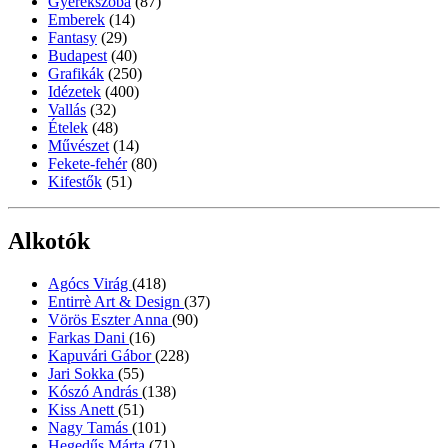
Gyerekszoba
(87)
Emberek
(14)
Fantasy
(29)
Budapest
(40)
Grafikák
(250)
Idézetek
(400)
Vallás
(32)
Ételek
(48)
Művészet
(14)
Fekete-fehér
(80)
Kifestők
(51)
Alkotók
Agócs Virág
(418)
Entirrè Art & Design
(37)
Vörös Eszter Anna
(90)
Farkas Dani
(16)
Kapuvári Gábor
(228)
Jari Sokka
(55)
Kószó András
(138)
Kiss Anett
(51)
Nagy Tamás
(101)
Hegedűs Márta
(71)