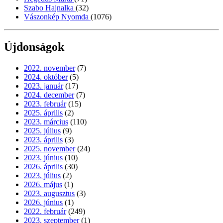
Szabo Hajnalka
(32)
Vászonkép Nyomda
(1076)
Újdonságok
2022. november
(7)
2024. október
(5)
2023. január
(17)
2024. december
(7)
2023. február
(15)
2025. április
(2)
2023. március
(110)
2025. július
(9)
2023. április
(3)
2025. november
(24)
2023. június
(10)
2026. április
(30)
2023. július
(2)
2026. május
(1)
2023. augusztus
(3)
2026. június
(1)
2022. február
(249)
2023. szeptember
(1)