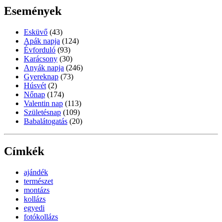
Események
Esküvő
(43)
Apák napja
(124)
Évforduló
(93)
Karácsony
(30)
Anyák napja
(246)
Gyereknap
(73)
Húsvét
(2)
Nőnap
(174)
Valentin nap
(113)
Születésnap
(109)
Babalátogatás
(20)
Címkék
ajándék
természet
montázs
kollázs
egyedi
fotókollázs