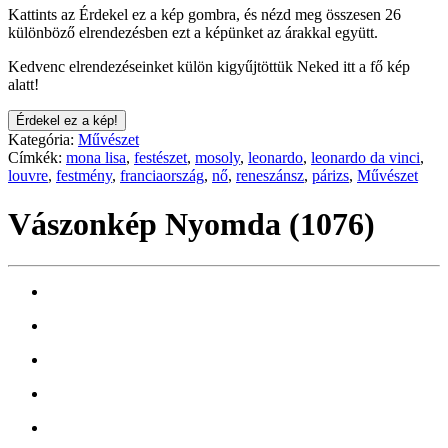
Kattints az Érdekel ez a kép gombra, és nézd meg összesen 26
különböző elrendezésben ezt a képünket az árakkal együtt.
Kedvenc elrendezéseinket külön kigyűjtöttük Neked itt a fő kép
alatt!
Érdekel ez a kép!
Kategória:
Művészet
Címkék:
mona lisa
,
festészet
,
mosoly
,
leonardo
,
leonardo da vinci
,
louvre
,
festmény
,
franciaország
,
nő
,
reneszánsz
,
párizs
,
Művészet
Vászonkép Nyomda (1076)