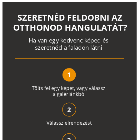
SZERETNÉD FELDOBNI AZ
OTTHONOD HANGULATÁT?
H
a
v
a
n
e
g
y
k
e
d
v
e
n
c
k
é
p
e
d
é
s
s
z
e
r
e
t
n
é
d a
f
a
l
a
d
o
n
l
á
t
n
i
1
T
ö
l
t
s
f
e
l
e
g
y
k
é
pe
t
,
v
a
g
y
v
á
l
a
ss
z
a
g
a
lé
r
i
án
k
b
ó
l
2
V
á
l
a
ss
z
e
l
r
e
n
d
e
z
é
s
t
3