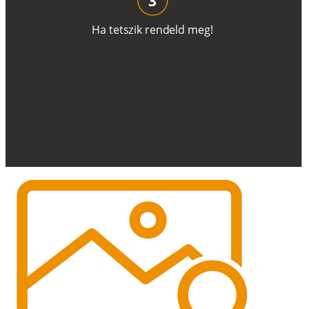
H
a
t
e
t
s
z
i
k
r
e
n
d
el
d
m
e
g
!