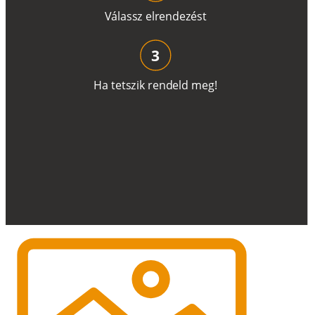
V
á
l
a
ss
z
e
l
r
e
n
d
e
z
é
s
t
3
H
a
t
e
t
s
z
i
k
r
e
n
d
el
d
m
e
g
!