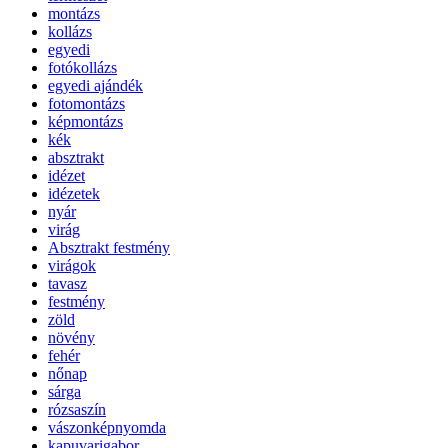
montázs
kollázs
egyedi
fotókollázs
egyedi ajándék
fotomontázs
képmontázs
kék
absztrakt
idézet
idézetek
nyár
virág
Absztrakt festmény
virágok
tavasz
festmény
zöld
növény
fehér
nőnap
sárga
rózsaszín
vászonképnyomda
kapuvarigabor