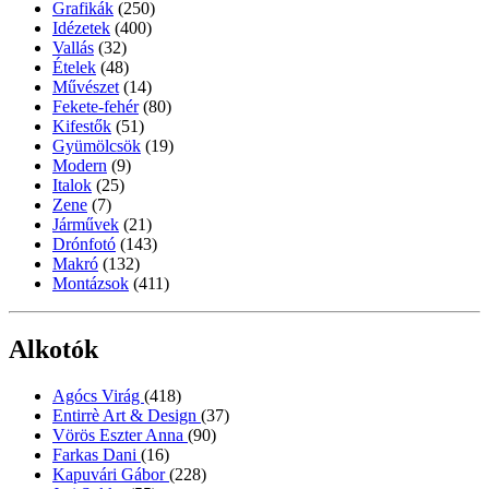
Grafikák
(250)
Idézetek
(400)
Vallás
(32)
Ételek
(48)
Művészet
(14)
Fekete-fehér
(80)
Kifestők
(51)
Gyümölcsök
(19)
Modern
(9)
Italok
(25)
Zene
(7)
Járművek
(21)
Drónfotó
(143)
Makró
(132)
Montázsok
(411)
Alkotók
Agócs Virág
(418)
Entirrè Art & Design
(37)
Vörös Eszter Anna
(90)
Farkas Dani
(16)
Kapuvári Gábor
(228)