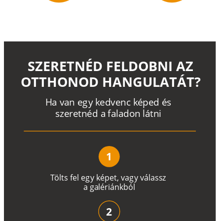
SZERETNÉD FELDOBNI AZ
OTTHONOD HANGULATÁT?
H
a
v
a
n
e
g
y
k
e
d
v
e
n
c
k
é
p
e
d
é
s
s
z
e
r
e
t
n
é
d a
f
a
l
a
d
o
n
l
á
t
n
i
1
T
ö
l
t
s
f
e
l
e
g
y
k
é
pe
t
,
v
a
g
y
v
á
l
a
ss
z
a
g
a
lé
r
i
án
k
b
ó
l
2