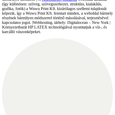
(így különösen: szöveg, szövegszerkezet, struktúra, kialakítás,
grafika, fotók) a Wuwu Print Kft. kizárólagos szellemi tulajdonát
képezik, így a Wuwu Print Kft. fenntart minden, a weboldal bármely
részének bármilyen módszerrel történő másolásával, terjesztésével
kapcsolatos jogot. |Webhosting, tárhely: Digitalocean – New York |
Környezetbarát HP LATEX technológiával nyomtatjuk a víz-, és
karcálló vászonképeket.