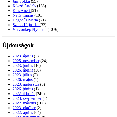
Jari Sokka
(55)
Kószó András
(138)
Kiss Anett
(51)
Nagy Tamás
(101)
Hegedűs Márta
(71)
Szabo Hajnalka
(32)
Vászonkép Nyomda
(1076)
Újdonságok
2023. április
(3)
2025. november
(24)
2023. június
(10)
2026. április
(30)
2023. július
(2)
2026. május
(1)
2023. augusztus
(3)
2026. június
(1)
2022. február
(249)
2023. szeptember
(1)
2022. március
(166)
2023. október
(2)
2022. április
(64)