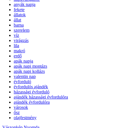
anyák napja
fekete
állatok
állat
barna
szerelem
víz
virágzás
lila
makró
erdő
apák napja
apák napi montázs
apák napi kollázs
valentin nap
évforduló
évfordulós ajándék
házassági évforduló
ajándék házassági évfordulóra
ajándék évfordulóra
városok
ősz
olajfestmény
Vászonkép Nyomda