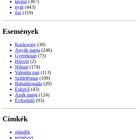
tavasz
(387)
nyár
(443)
ősz
(119)
Események
Karácsony
(30)
Anyák napja
(246)
Gyereknap
(73)
Húsvét
(2)
Nőnap
(174)
Valentin nap
(113)
Születésnap
(109)
Babalátogatás
(20)
Esküvő
(43)
Apák napja
(124)
Évforduló
(93)
Címkék
ajándék
természet