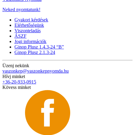
Neked nyomtatunk!
Gyakori kérdések
Elérhetőségünk
Viszonteladás
ÁSZF
Jogi információk
Ginop Plusz 1.4.3-24 “B”
Ginop Plusz 2.1.3-24
Üzenj nekünk
vaszonkep@vaszonkepnyomda.hu
Hívj minket
+36-20-933-0915
Kövess minket