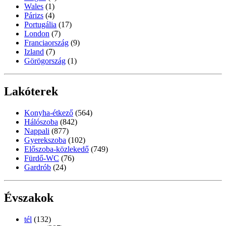
Wales
(1)
Párizs
(4)
Portugália
(17)
London
(7)
Franciaország
(9)
Izland
(7)
Görögország
(1)
Lakóterek
Konyha-étkező
(564)
Hálószoba
(842)
Nappali
(877)
Gyerekszoba
(102)
Előszoba-közlekedő
(749)
Fürdő-WC
(76)
Gardrób
(24)
Évszakok
tél
(132)