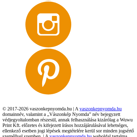
© 2017-2026 vaszonkepnyomda.hu | A
vaszonkepnyomda.hu
domainnév, valamint a „Vászonkép Nyomda” név bejegyzett
védjegyoltalomban részesül, annak felhasználása kizárólag a Wuwu
Print Kft. előzetes és kifejezett írásos hozzájárulásával lehetséges,
ellenkező esetben jogi lépések megtételére kerül sor minden jogsértő
személlyel szemben. | A
vaszonkepnyomda.hu
weboldal tartalma