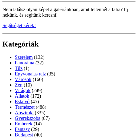
Nem találsz olyan képet a galériánkban, amit feltennél a falra? Írj
nekünk, és segítünk keresni!
Segítséget kérek!
Kategóriák
Szerelem
(132)
Panoráma
(32)
Tűz
(1)
Egyvonalas rajz
(35)
Városok
(160)
Zen
(10)
Virágok
(249)
Állatok
(172)
Esküvő
(45)
Természet
(488)
Absztrakt
(335)
Gyerekszoba
(87)
Emberek
(14)
Fantasy
(29)
Budapest
(40)