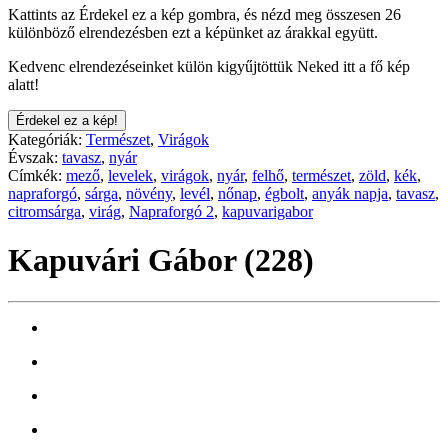
Kattints az Érdekel ez a kép gombra, és nézd meg összesen 26
különböző elrendezésben ezt a képünket az árakkal együtt.
Kedvenc elrendezéseinket külön kigyűjtöttük Neked itt a fő kép
alatt!
Érdekel ez a kép!
Kategóriák:
Természet
,
Virágok
Évszak:
tavasz
,
nyár
Címkék:
mező
,
levelek
,
virágok
,
nyár
,
felhő
,
természet
,
zöld
,
kék
,
napraforgó
,
sárga
,
növény
,
levél
,
nőnap
,
égbolt
,
anyák napja
,
tavasz
,
citromsárga
,
virág
,
Napraforgó 2
,
kapuvarigabor
Kapuvári Gábor (228)