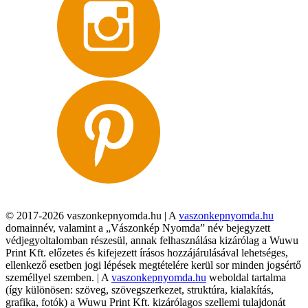
© 2017-2026 vaszonkepnyomda.hu | A
vaszonkepnyomda.hu
domainnév, valamint a „Vászonkép Nyomda” név bejegyzett
védjegyoltalomban részesül, annak felhasználása kizárólag a Wuwu
Print Kft. előzetes és kifejezett írásos hozzájárulásával lehetséges,
ellenkező esetben jogi lépések megtételére kerül sor minden jogsértő
személlyel szemben. | A
vaszonkepnyomda.hu
weboldal tartalma
(így különösen: szöveg, szövegszerkezet, struktúra, kialakítás,
grafika, fotók) a Wuwu Print Kft. kizárólagos szellemi tulajdonát