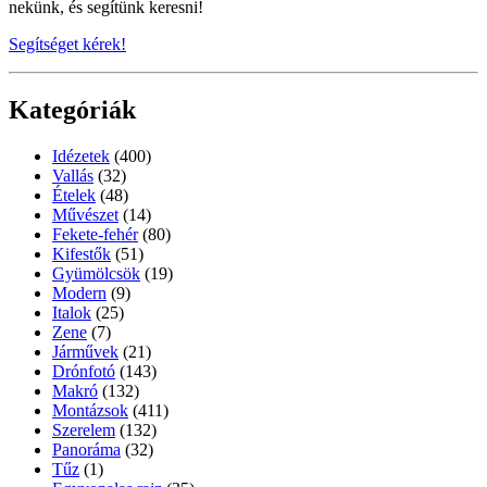
nekünk, és segítünk keresni!
Segítséget kérek!
Kategóriák
Idézetek
(400)
Vallás
(32)
Ételek
(48)
Művészet
(14)
Fekete-fehér
(80)
Kifestők
(51)
Gyümölcsök
(19)
Modern
(9)
Italok
(25)
Zene
(7)
Járművek
(21)
Drónfotó
(143)
Makró
(132)
Montázsok
(411)
Szerelem
(132)
Panoráma
(32)
Tűz
(1)