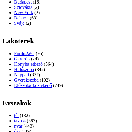
Budapest
(16)
Szlovákia
(2)
New York
(2)
Balaton
(68)
Svájc
(2)
Lakóterek
Fürdő-WC
(76)
Gardrób
(24)
Konyha-étkező
(564)
Hálószoba
(842)
Nappali
(877)
Gyerekszoba
(102)
Előszoba-közlekedő
(749)
Évszakok
tél
(132)
tavasz
(387)
nyár
(443)
ősz
(119)