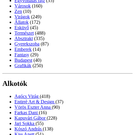
Egyvonalas rajz
(35)
Városok
(160)
Zen
(10)
Virágok
(249)
Állatok
(172)
Esküvő
(45)
Természet
(488)
Absztrakt
(335)
Gyerekszoba
(87)
Emberek
(14)
Fantasy
(29)
Budapest
(40)
Grafikák
(250)
Alkotók
Agócs Virág
(418)
Entirrè Art & Design
(37)
Vörös Eszter Anna
(90)
Farkas Dani
(16)
Kapuvári Gábor
(228)
Jari Sokka
(55)
Kószó András
(138)
Kiss Anett
(51)