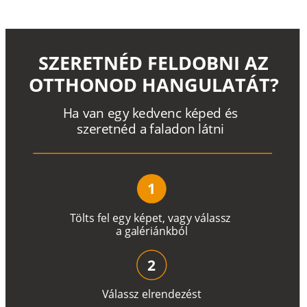
SZERETNÉD FELDOBNI AZ
OTTHONOD HANGULATÁT?
H
a
v
a
n
e
g
y
k
e
d
v
e
n
c
k
é
p
e
d
é
s
s
z
e
r
e
t
n
é
d a
f
a
l
a
d
o
n
l
á
t
n
i
1
T
ö
l
t
s
f
e
l
e
g
y
k
é
pe
t
,
v
a
g
y
v
á
l
a
ss
z
a
g
a
lé
r
i
án
k
b
ó
l
2
V
á
l
a
ss
z
e
l
r
e
n
d
e
z
é
s
t