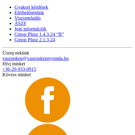
Gyakori kérdések
Elérhetőségünk
Viszonteladás
ÁSZF
Jogi információk
Ginop Plusz 1.4.3-24 “B”
Ginop Plusz 2.1.3-24
Üzenj nekünk
vaszonkep@vaszonkepnyomda.hu
Hívj minket
+36-20-933-0915
Kövess minket