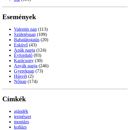
Események
Valentin nap
(113)
Születésnap
(109)
Babalátogatás
(20)
Esküvő
(43)
Apák napja
(124)
Évforduló
(93)
Karácsony
(30)
Anyák napja
(246)
Gyereknap
(73)
Húsvét
(2)
Nőnap
(174)
Címkék
ajándék
természet
montázs
kollázs