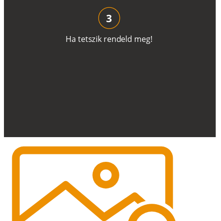
3
H
a
t
e
t
s
z
i
k
r
e
n
d
el
d
m
e
g
!