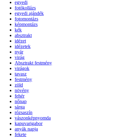
egyedi
fotókollázs
egyedi ajándék
fotomontázs
képmontázs
kék
absztrakt
idézet
idézetek
nyár
virág
Absztrakt festmény
virágok
tavasz
festmény
zöld
növény
fehér
nőnap
sárga
rózsaszín
vászonképnyomda
kapuvarigabor
anyák napja
fekete