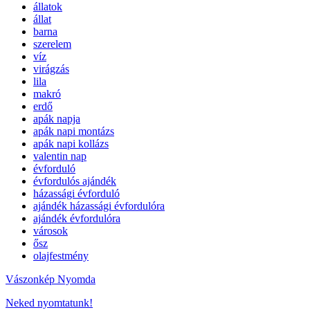
állatok
állat
barna
szerelem
víz
virágzás
lila
makró
erdő
apák napja
apák napi montázs
apák napi kollázs
valentin nap
évforduló
évfordulós ajándék
házassági évforduló
ajándék házassági évfordulóra
ajándék évfordulóra
városok
ősz
olajfestmény
Vászonkép Nyomda
Neked nyomtatunk!