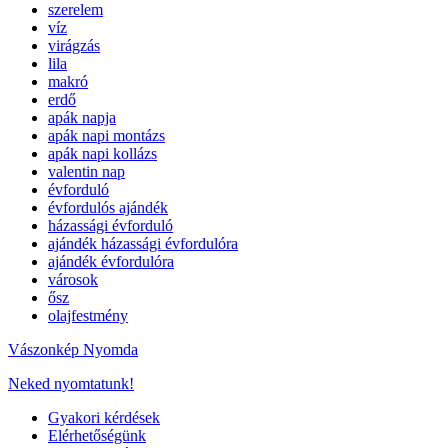
szerelem
víz
virágzás
lila
makró
erdő
apák napja
apák napi montázs
apák napi kollázs
valentin nap
évforduló
évfordulós ajándék
házassági évforduló
ajándék házassági évfordulóra
ajándék évfordulóra
városok
ősz
olajfestmény
Vászonkép Nyomda
Neked nyomtatunk!
Gyakori kérdések
Elérhetőségünk