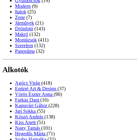
Gyümölcsök
(19)
Modern
(9)
Italok
(25)
Zene
(7)
Járművek
(21)
Drónfotó
(143)
Makró
(132)
Montázsok
(411)
Szerelem
(132)
Panoráma
(32)
Alkotók
Agócs Virág
(418)
Entirrè Art & Design
(37)
Vörös Eszter Anna
(90)
Farkas Dani
(16)
Kapuvári Gábor
(228)
Jari Sokka
(55)
Kószó András
(138)
Kiss Anett
(51)
Nagy Tamás
(101)
Hegedűs Márta
(71)
Szabo Hajnalka
(32)