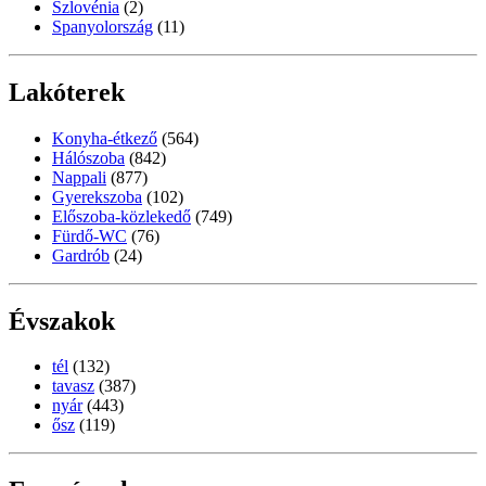
Szlovénia
(2)
Spanyolország
(11)
Lakóterek
Konyha-étkező
(564)
Hálószoba
(842)
Nappali
(877)
Gyerekszoba
(102)
Előszoba-közlekedő
(749)
Fürdő-WC
(76)
Gardrób
(24)
Évszakok
tél
(132)
tavasz
(387)
nyár
(443)
ősz
(119)