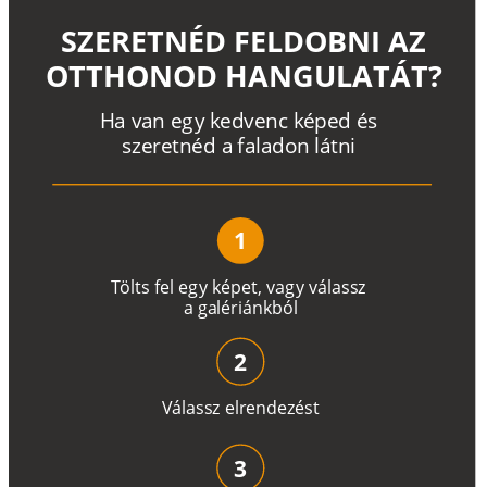
SZERETNÉD FELDOBNI AZ
OTTHONOD HANGULATÁT?
H
a
v
a
n
e
g
y
k
e
d
v
e
n
c
k
é
p
e
d
é
s
s
z
e
r
e
t
n
é
d a
f
a
l
a
d
o
n
l
á
t
n
i
1
T
ö
l
t
s
f
e
l
e
g
y
k
é
pe
t
,
v
a
g
y
v
á
l
a
ss
z
a
g
a
lé
r
i
án
k
b
ó
l
2
V
á
l
a
ss
z
e
l
r
e
n
d
e
z
é
s
t
3