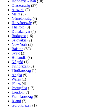
Indonézia - Bali
(10)
Olaszország
(37)
Ausztria
(2)
Málta
(5)
Németország
(4)
Horvátország
(5)
Thaiföld
(3)
Dunakanyar
(4)
Budapest
(16)
Szlovákia
(2)
New York
(2)
Balaton
(68)
Svájc
(2)
Hollandia
(3)
Nógrád
(1)
Finnország
(3)
Törökország
(1)
Anglia
(9)
Wales
(1)
Párizs
(4)
Portugália
(17)
London
(7)
Franciaország
(9)
Izland
(7)
Görögország
(1)