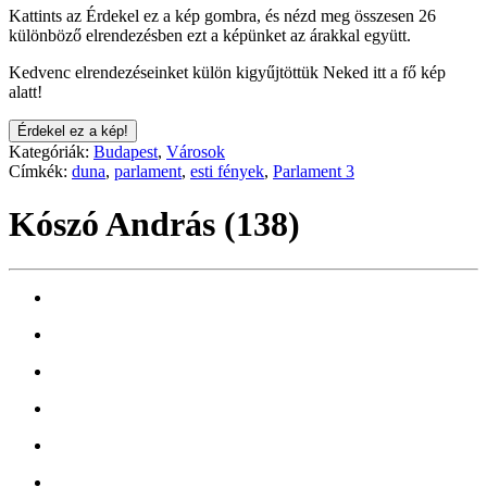
Kattints az Érdekel ez a kép gombra, és nézd meg összesen 26
különböző elrendezésben ezt a képünket az árakkal együtt.
Kedvenc elrendezéseinket külön kigyűjtöttük Neked itt a fő kép
alatt!
Érdekel ez a kép!
Kategóriák:
Budapest
,
Városok
Címkék:
duna
,
parlament
,
esti fények
,
Parlament 3
Kószó András (138)