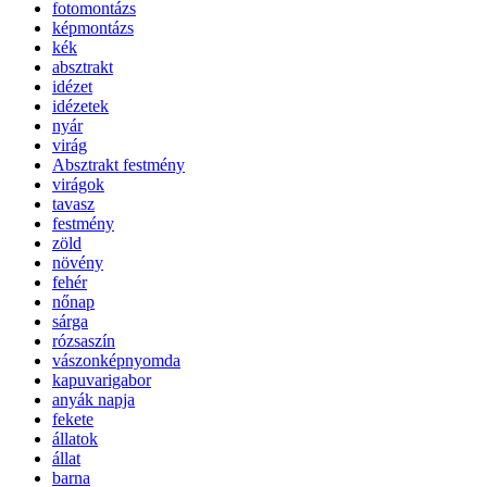
fotomontázs
képmontázs
kék
absztrakt
idézet
idézetek
nyár
virág
Absztrakt festmény
virágok
tavasz
festmény
zöld
növény
fehér
nőnap
sárga
rózsaszín
vászonképnyomda
kapuvarigabor
anyák napja
fekete
állatok
állat
barna