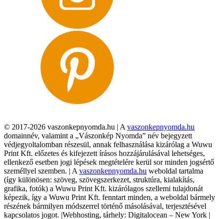
© 2017-2026 vaszonkepnyomda.hu | A
vaszonkepnyomda.hu
domainnév, valamint a „Vászonkép Nyomda” név bejegyzett
védjegyoltalomban részesül, annak felhasználása kizárólag a Wuwu
Print Kft. előzetes és kifejezett írásos hozzájárulásával lehetséges,
ellenkező esetben jogi lépések megtételére kerül sor minden jogsértő
személlyel szemben. | A
vaszonkepnyomda.hu
weboldal tartalma
(így különösen: szöveg, szövegszerkezet, struktúra, kialakítás,
grafika, fotók) a Wuwu Print Kft. kizárólagos szellemi tulajdonát
képezik, így a Wuwu Print Kft. fenntart minden, a weboldal bármely
részének bármilyen módszerrel történő másolásával, terjesztésével
kapcsolatos jogot. |Webhosting, tárhely: Digitalocean – New York |