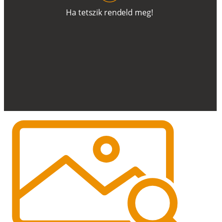
H
a
t
e
t
s
z
i
k
r
e
n
d
el
d
m
e
g
!