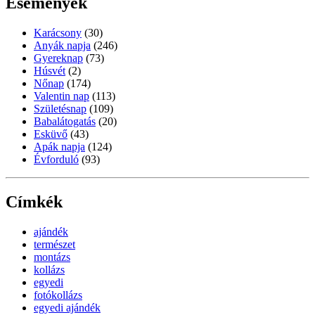
Események
Karácsony
(30)
Anyák napja
(246)
Gyereknap
(73)
Húsvét
(2)
Nőnap
(174)
Valentin nap
(113)
Születésnap
(109)
Babalátogatás
(20)
Esküvő
(43)
Apák napja
(124)
Évforduló
(93)
Címkék
ajándék
természet
montázs
kollázs
egyedi
fotókollázs
egyedi ajándék