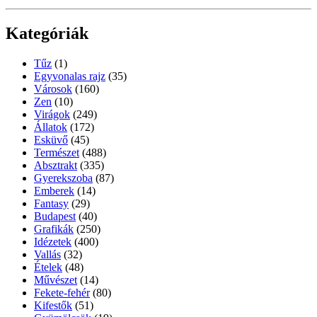
Kategóriák
Tűz
(1)
Egyvonalas rajz
(35)
Városok
(160)
Zen
(10)
Virágok
(249)
Állatok
(172)
Esküvő
(45)
Természet
(488)
Absztrakt
(335)
Gyerekszoba
(87)
Emberek
(14)
Fantasy
(29)
Budapest
(40)
Grafikák
(250)
Idézetek
(400)
Vallás
(32)
Ételek
(48)
Művészet
(14)
Fekete-fehér
(80)
Kifestők
(51)