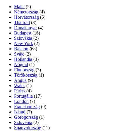
Málta
(5)
Németország
(4)
Horvátország
(5)
Thaiföld
(3)
Dunakanyar
(4)
Budapest
(16)
Szlovákia
(2)
New York
(2)
Balaton
(68)
Svájc
(2)
Hollandia
(3)
Nógrád
(1)
Finnország
(3)
Törökország
(1)
Anglia
(9)
Wales
(1)
Párizs
(4)
Portugália
(17)
London
(7)
Franciaország
(9)
Izland
(7)
Görögország
(1)
Szlovénia
(2)
Spanyolország
(11)