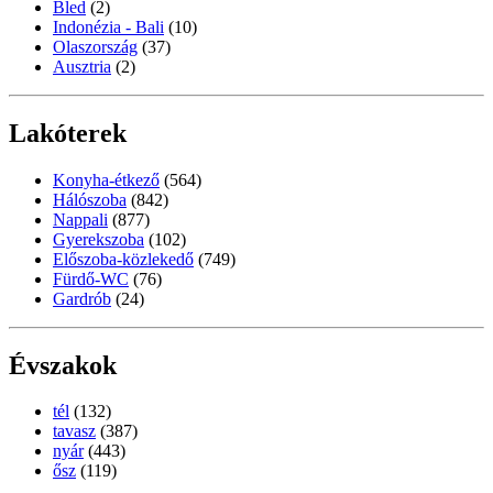
Bled
(2)
Indonézia - Bali
(10)
Olaszország
(37)
Ausztria
(2)
Lakóterek
Konyha-étkező
(564)
Hálószoba
(842)
Nappali
(877)
Gyerekszoba
(102)
Előszoba-közlekedő
(749)
Fürdő-WC
(76)
Gardrób
(24)
Évszakok
tél
(132)
tavasz
(387)
nyár
(443)
ősz
(119)