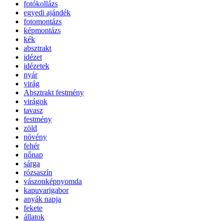
fotókollázs
egyedi ajándék
fotomontázs
képmontázs
kék
absztrakt
idézet
idézetek
nyár
virág
Absztrakt festmény
virágok
tavasz
festmény
zöld
növény
fehér
nőnap
sárga
rózsaszín
vászonképnyomda
kapuvarigabor
anyák napja
fekete
állatok