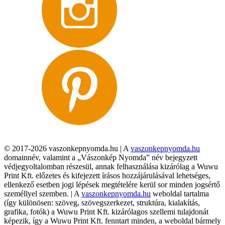
© 2017-2026 vaszonkepnyomda.hu | A
vaszonkepnyomda.hu
domainnév, valamint a „Vászonkép Nyomda” név bejegyzett
védjegyoltalomban részesül, annak felhasználása kizárólag a Wuwu
Print Kft. előzetes és kifejezett írásos hozzájárulásával lehetséges,
ellenkező esetben jogi lépések megtételére kerül sor minden jogsértő
személlyel szemben. | A
vaszonkepnyomda.hu
weboldal tartalma
(így különösen: szöveg, szövegszerkezet, struktúra, kialakítás,
grafika, fotók) a Wuwu Print Kft. kizárólagos szellemi tulajdonát
képezik, így a Wuwu Print Kft. fenntart minden, a weboldal bármely