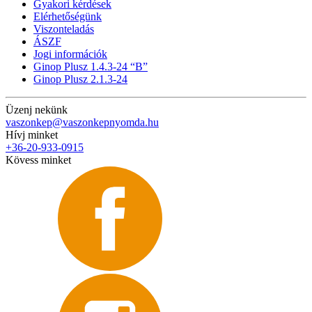
Gyakori kérdések
Elérhetőségünk
Viszonteladás
ÁSZF
Jogi információk
Ginop Plusz 1.4.3-24 “B”
Ginop Plusz 2.1.3-24
Üzenj nekünk
vaszonkep@vaszonkepnyomda.hu
Hívj minket
+36-20-933-0915
Kövess minket