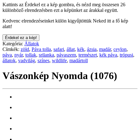
Kattints az Érdekel ez a kép gombra, és nézd meg összesen 26
különböző elrendezésben ezt a képünket az árakkal együtt.
Kedvenc elrendezéseinket külön kigyűjtöttük Neked itt a fő kép
alatt!
Érdekel ez a kép!
Kategória:
Állatok
Címkék:
zöld
,
Páva tolla
,
safari
,
állat
,
kék
,
ázsia
,
madár
,
ceylon
,
páva
,
nyár
,
tollak
,
srilanka
,
pávaszem
,
természet
,
kék páva
,
trópusi
,
állatok
,
vadvilág
,
színes
,
wildlife
,
madártoll
Vászonkép Nyomda (1076)