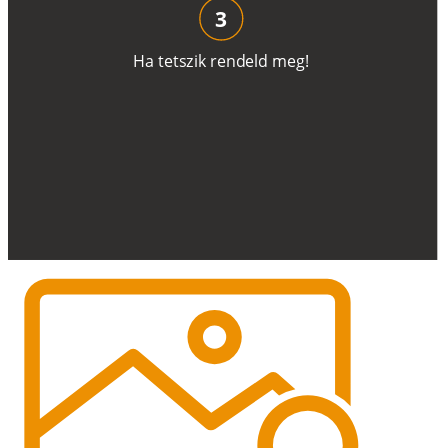
3
H
a
t
e
t
s
z
i
k
r
e
n
d
el
d
m
e
g
!