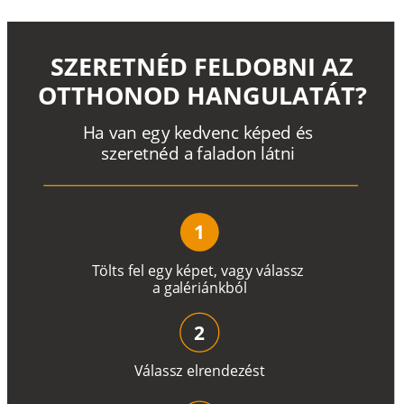
SZERETNÉD FELDOBNI AZ
OTTHONOD HANGULATÁT?
H
a
v
a
n
e
g
y
k
e
d
v
e
n
c
k
é
p
e
d
é
s
s
z
e
r
e
t
n
é
d a
f
a
l
a
d
o
n
l
á
t
n
i
1
T
ö
l
t
s
f
e
l
e
g
y
k
é
pe
t
,
v
a
g
y
v
á
l
a
ss
z
a
g
a
lé
r
i
án
k
b
ó
l
2
V
á
l
a
ss
z
e
l
r
e
n
d
e
z
é
s
t