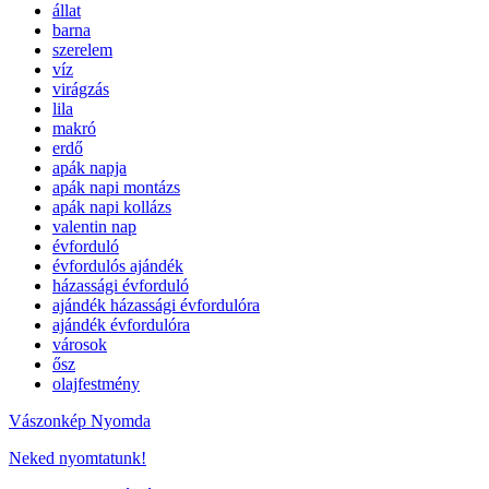
állat
barna
szerelem
víz
virágzás
lila
makró
erdő
apák napja
apák napi montázs
apák napi kollázs
valentin nap
évforduló
évfordulós ajándék
házassági évforduló
ajándék házassági évfordulóra
ajándék évfordulóra
városok
ősz
olajfestmény
Vászonkép Nyomda
Neked nyomtatunk!