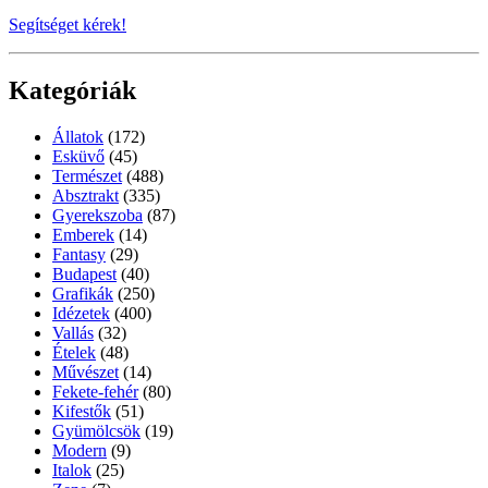
Segítséget kérek!
Kategóriák
Állatok
(172)
Esküvő
(45)
Természet
(488)
Absztrakt
(335)
Gyerekszoba
(87)
Emberek
(14)
Fantasy
(29)
Budapest
(40)
Grafikák
(250)
Idézetek
(400)
Vallás
(32)
Ételek
(48)
Művészet
(14)
Fekete-fehér
(80)
Kifestők
(51)
Gyümölcsök
(19)
Modern
(9)
Italok
(25)