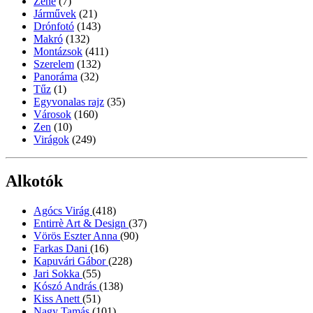
Zene
(7)
Járművek
(21)
Drónfotó
(143)
Makró
(132)
Montázsok
(411)
Szerelem
(132)
Panoráma
(32)
Tűz
(1)
Egyvonalas rajz
(35)
Városok
(160)
Zen
(10)
Virágok
(249)
Alkotók
Agócs Virág
(418)
Entirrè Art & Design
(37)
Vörös Eszter Anna
(90)
Farkas Dani
(16)
Kapuvári Gábor
(228)
Jari Sokka
(55)
Kószó András
(138)
Kiss Anett
(51)
Nagy Tamás
(101)