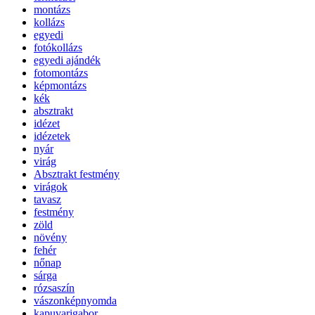
montázs
kollázs
egyedi
fotókollázs
egyedi ajándék
fotomontázs
képmontázs
kék
absztrakt
idézet
idézetek
nyár
virág
Absztrakt festmény
virágok
tavasz
festmény
zöld
növény
fehér
nőnap
sárga
rózsaszín
vászonképnyomda
kapuvarigabor