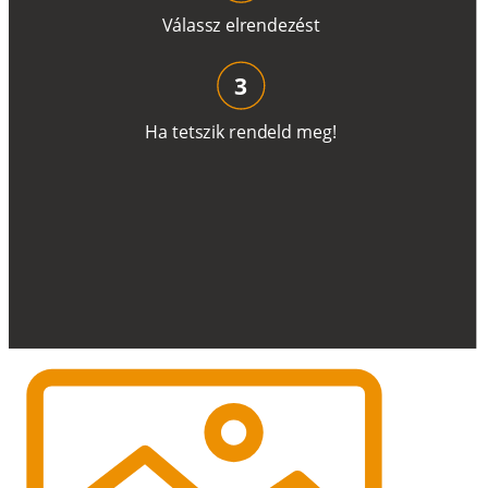
V
á
l
a
ss
z
e
l
r
e
n
d
e
z
é
s
t
3
H
a
t
e
t
s
z
i
k
r
e
n
d
el
d
m
e
g
!