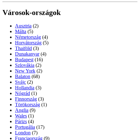
Városok-országok
Ausztria
(2)
Málta
(5)
Németország
(4)
Horvátország
(5)
Thaiföld
(3)
Dunakanyar
(4)
Budapest
(16)
Szlovákia
(2)
New York
(2)
Balaton
(68)
Svájc
(2)
Hollandia
(3)
Nógrád
(1)
Finnország
(3)
Törökország
(1)
Anglia
(9)
Wales
(1)
Párizs
(4)
Portugália
(17)
London
(7)
Franciaország
(9)