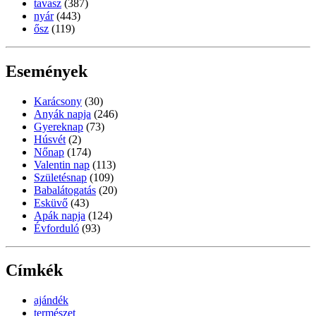
tavasz
(387)
nyár
(443)
ősz
(119)
Események
Karácsony
(30)
Anyák napja
(246)
Gyereknap
(73)
Húsvét
(2)
Nőnap
(174)
Valentin nap
(113)
Születésnap
(109)
Babalátogatás
(20)
Esküvő
(43)
Apák napja
(124)
Évforduló
(93)
Címkék
ajándék
természet