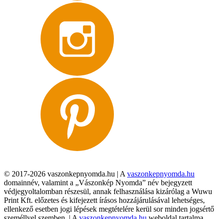
© 2017-2026 vaszonkepnyomda.hu | A
vaszonkepnyomda.hu
domainnév, valamint a „Vászonkép Nyomda” név bejegyzett
védjegyoltalomban részesül, annak felhasználása kizárólag a Wuwu
Print Kft. előzetes és kifejezett írásos hozzájárulásával lehetséges,
ellenkező esetben jogi lépések megtételére kerül sor minden jogsértő
személlyel szemben. | A
vaszonkepnyomda.hu
weboldal tartalma