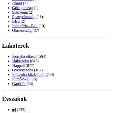
Izland
(7)
Görögország
(1)
Szlovénia
(2)
Spanyolország
(11)
Bled
(2)
Indonézia - Bali
(10)
Olaszország
(37)
Lakóterek
Konyha-étkező
(564)
Hálószoba
(842)
Nappali
(877)
Gyerekszoba
(102)
Előszoba-közlekedő
(749)
Fürdő-WC
(76)
Gardrób
(24)
Évszakok
tél
(132)