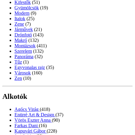
Kifestők
(51)
Gyümölcsök
(19)
Modern
(9)
Italok
(25)
Zene
(7)
Járművek
(21)
Drónfotó
(143)
Makró
(132)
Montázsok
(411)
Szerelem
(132)
Panoráma
(32)
Tűz
(1)
Egyvonalas rajz
(35)
Városok
(160)
Zen
(10)
Alkotók
Agócs Virág
(418)
Entirrè Art & Design
(37)
Vörös Eszter Anna
(90)
Farkas Dani
(16)
Kapuvári Gábor
(228)