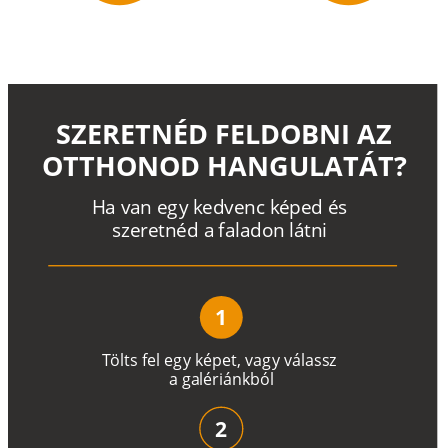
SZERETNÉD FELDOBNI AZ
OTTHONOD HANGULATÁT?
H
a
v
a
n
e
g
y
k
e
d
v
e
n
c
k
é
p
e
d
é
s
s
z
e
r
e
t
n
é
d a
f
a
l
a
d
o
n
l
á
t
n
i
1
T
ö
l
t
s
f
e
l
e
g
y
k
é
pe
t
,
v
a
g
y
v
á
l
a
ss
z
a
g
a
lé
r
i
án
k
b
ó
l
2