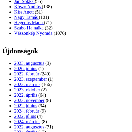
Jari Sokka
(55)
Kószó András
(138)
Kiss Anett
(51)
Nagy Tamás
(101)
Hegedűs Márta
(71)
Szabo Hajnalka
(32)
Vászonkép Nyomda
(1076)
Újdonságok
2023. augusztus
(3)
2026. június
(1)
2022. február
(249)
2023. szeptember
(1)
2022. március
(166)
2023. október
(2)
2022. április
(64)
2023. november
(8)
2022. június
(94)
2024. február
(9)
2022. július
(4)
2024. március
(8)
2022. augusztus
(71)