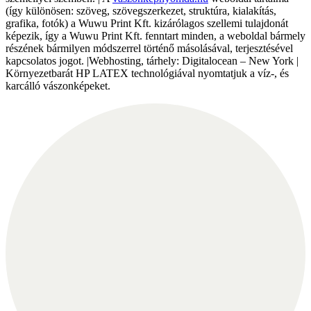
(így különösen: szöveg, szövegszerkezet, struktúra, kialakítás,
grafika, fotók) a Wuwu Print Kft. kizárólagos szellemi tulajdonát
képezik, így a Wuwu Print Kft. fenntart minden, a weboldal bármely
részének bármilyen módszerrel történő másolásával, terjesztésével
kapcsolatos jogot. |Webhosting, tárhely: Digitalocean – New York |
Környezetbarát HP LATEX technológiával nyomtatjuk a víz-, és
karcálló vászonképeket.