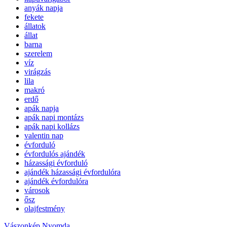
anyák napja
fekete
állatok
állat
barna
szerelem
víz
virágzás
lila
makró
erdő
apák napja
apák napi montázs
apák napi kollázs
valentin nap
évforduló
évfordulós ajándék
házassági évforduló
ajándék házassági évfordulóra
ajándék évfordulóra
városok
ősz
olajfestmény
Vászonkép Nyomda