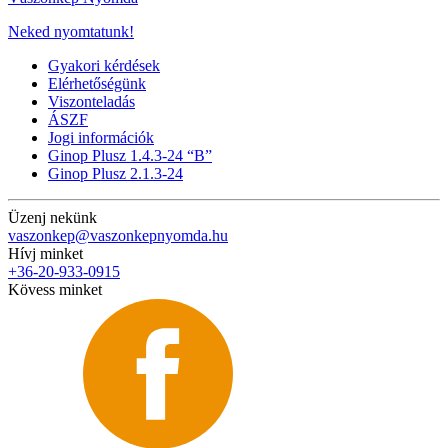
Neked nyomtatunk!
Gyakori kérdések
Elérhetőségünk
Viszonteladás
ÁSZF
Jogi információk
Ginop Plusz 1.4.3-24 “B”
Ginop Plusz 2.1.3-24
Üzenj nekünk
vaszonkep@vaszonkepnyomda.hu
Hívj minket
+36-20-933-0915
Kövess minket