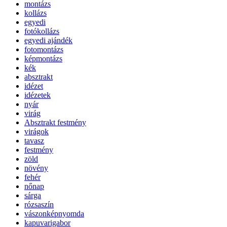
montázs
kollázs
egyedi
fotókollázs
egyedi ajándék
fotomontázs
képmontázs
kék
absztrakt
idézet
idézetek
nyár
virág
Absztrakt festmény
virágok
tavasz
festmény
zöld
növény
fehér
nőnap
sárga
rózsaszín
vászonképnyomda
kapuvarigabor