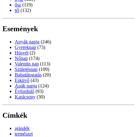
ősz
(119)
tél
(132)
Események
Anyák napja
(246)
Gyereknap
(73)
Húsvét
(2)
Nőnap
(174)
Valentin nap
(113)
Születésnap
(109)
Babalátogatás
(20)
Esküvő
(43)
Apák napja
(124)
Évforduló
(93)
Karácsony
(30)
Címkék
ajándék
természet