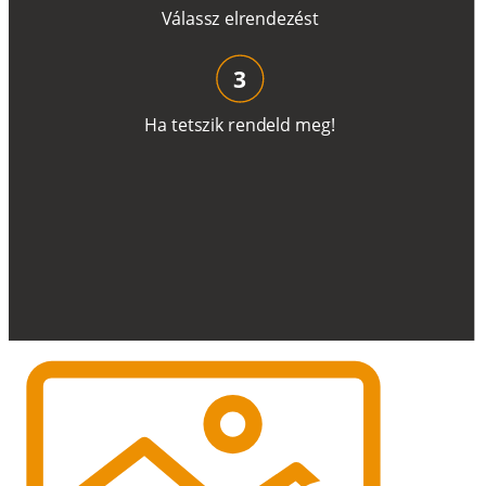
V
á
l
a
ss
z
e
l
r
e
n
d
e
z
é
s
t
3
H
a
t
e
t
s
z
i
k
r
e
n
d
el
d
m
e
g
!