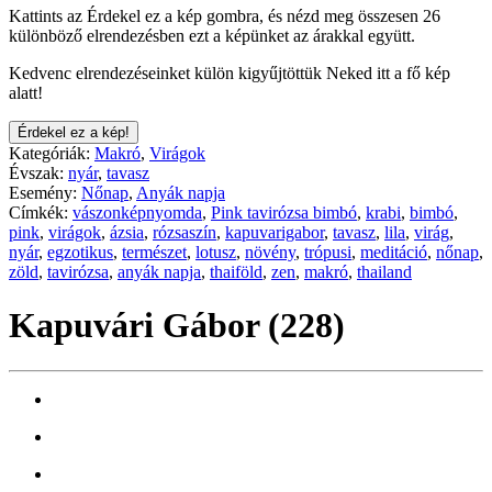
Kattints az Érdekel ez a kép gombra, és nézd meg összesen 26
különböző elrendezésben ezt a képünket az árakkal együtt.
Kedvenc elrendezéseinket külön kigyűjtöttük Neked itt a fő kép
alatt!
Érdekel ez a kép!
Kategóriák:
Makró
,
Virágok
Évszak:
nyár
,
tavasz
Esemény:
Nőnap
,
Anyák napja
Címkék:
vászonképnyomda
,
Pink tavirózsa bimbó
,
krabi
,
bimbó
,
pink
,
virágok
,
ázsia
,
rózsaszín
,
kapuvarigabor
,
tavasz
,
lila
,
virág
,
nyár
,
egzotikus
,
természet
,
lotusz
,
növény
,
trópusi
,
meditáció
,
nőnap
,
zöld
,
tavirózsa
,
anyák napja
,
thaiföld
,
zen
,
makró
,
thailand
Kapuvári Gábor (228)