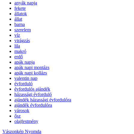
anyák napja
fekete
állatok
állat
barna
szerelem
víz
virágzás
lila
makró
erdő
apák napja
apák napi montázs
apák napi kollázs
valentin nap
évforduló
évfordulós ajándék
házassági évforduló
ajándék házassági évfordulóra
ajándék évfordulóra
városok
ősz
olajfestmény
Vászonkép Nyomda