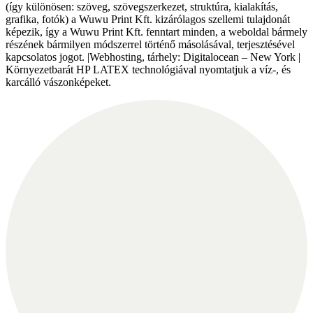
(így különösen: szöveg, szövegszerkezet, struktúra, kialakítás,
grafika, fotók) a Wuwu Print Kft. kizárólagos szellemi tulajdonát
képezik, így a Wuwu Print Kft. fenntart minden, a weboldal bármely
részének bármilyen módszerrel történő másolásával, terjesztésével
kapcsolatos jogot. |Webhosting, tárhely: Digitalocean – New York |
Környezetbarát HP LATEX technológiával nyomtatjuk a víz-, és
karcálló vászonképeket.