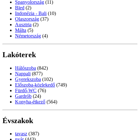
Spanyolország
(11)
Bled
(2)
Indonézia - Bali
(10)
Olaszország
(37)
Ausztria
(2)
Málta
(5)
Németország
(4)
Lakóterek
Hálószoba
(842)
Nappali
(877)
Gyerekszoba
(102)
Előszoba-közlekedő
(749)
Fürdő-WC
(76)
Gardrób
(24)
Konyha-étkező
(564)
Évszakok
tavasz
(387)
nyár
(443)