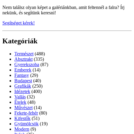
Nem találsz olyan képet a galériánkban, amit feltennél a falra? Írj
nekünk, és segítünk keresni!
Segítséget kérek!
Kategóriák
Természet
(488)
Absztrakt
(335)
Gyerekszoba
(87)
Emberek
(14)
Fantasy
(29)
Budapest
(40)
Grafikák
(250)
Idézetek
(400)
Vallás
(32)
Ételek
(48)
Művészet
(14)
Fekete-fehér
(80)
Kifestők
(51)
Gyümölcsök
(19)
Modern
(9)