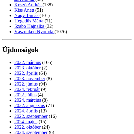
Kószó András
(138)
Kiss Anett
(51)
Nagy Tamás
(101)
Hegedűs Márta
(71)
Szabo Hajnalka
(32)
Vászonkép Nyomda
(1076)
Újdonságok
2022. március
(166)
2023. október
(2)
2022. április
(64)
2023. november
(8)
2022. június
(94)
2024. február
(9)
2022. július
(4)
2024. március
(8)
2022. augusztus
(71)
2024. április
(13)
2022. szeptember
(16)
2024. május
(15)
2022. október
(24)
2024. szeptember
(6)