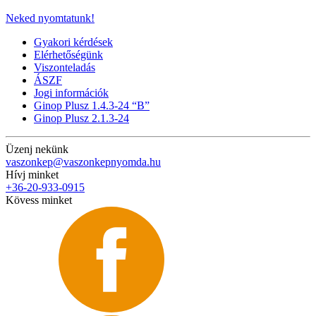
Neked nyomtatunk!
Gyakori kérdések
Elérhetőségünk
Viszonteladás
ÁSZF
Jogi információk
Ginop Plusz 1.4.3-24 “B”
Ginop Plusz 2.1.3-24
Üzenj nekünk
vaszonkep@vaszonkepnyomda.hu
Hívj minket
+36-20-933-0915
Kövess minket