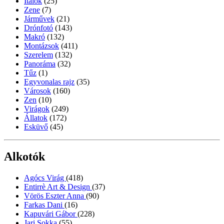
Italok
(25)
Zene
(7)
Járművek
(21)
Drónfotó
(143)
Makró
(132)
Montázsok
(411)
Szerelem
(132)
Panoráma
(32)
Tűz
(1)
Egyvonalas rajz
(35)
Városok
(160)
Zen
(10)
Virágok
(249)
Állatok
(172)
Esküvő
(45)
Alkotók
Agócs Virág
(418)
Entirrè Art & Design
(37)
Vörös Eszter Anna
(90)
Farkas Dani
(16)
Kapuvári Gábor
(228)
Jari Sokka
(55)