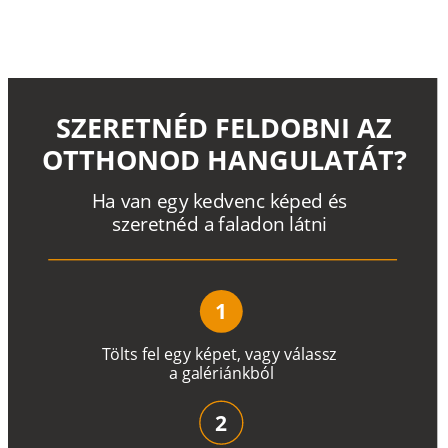
SZERETNÉD FELDOBNI AZ
OTTHONOD HANGULATÁT?
H
a
v
a
n
e
g
y
k
e
d
v
e
n
c
k
é
p
e
d
é
s
s
z
e
r
e
t
n
é
d a
f
a
l
a
d
o
n
l
á
t
n
i
1
T
ö
l
t
s
f
e
l
e
g
y
k
é
pe
t
,
v
a
g
y
v
á
l
a
ss
z
a
g
a
lé
r
i
án
k
b
ó
l
2