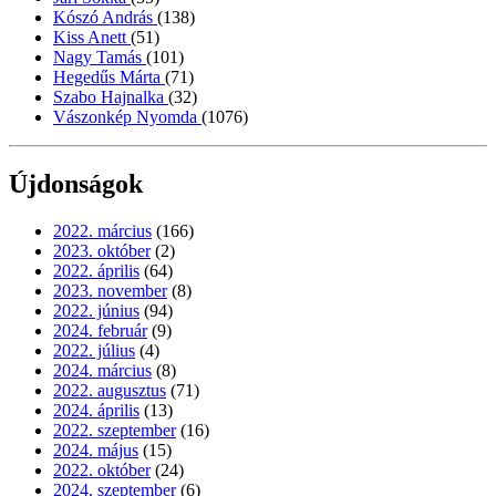
Kószó András
(138)
Kiss Anett
(51)
Nagy Tamás
(101)
Hegedűs Márta
(71)
Szabo Hajnalka
(32)
Vászonkép Nyomda
(1076)
Újdonságok
2022. március
(166)
2023. október
(2)
2022. április
(64)
2023. november
(8)
2022. június
(94)
2024. február
(9)
2022. július
(4)
2024. március
(8)
2022. augusztus
(71)
2024. április
(13)
2022. szeptember
(16)
2024. május
(15)
2022. október
(24)
2024. szeptember
(6)