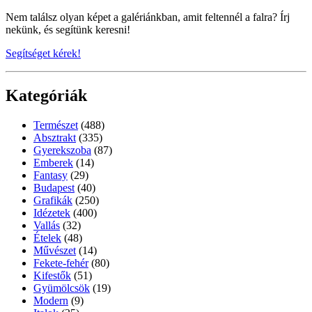
Nem találsz olyan képet a galériánkban, amit feltennél a falra? Írj
nekünk, és segítünk keresni!
Segítséget kérek!
Kategóriák
Természet
(488)
Absztrakt
(335)
Gyerekszoba
(87)
Emberek
(14)
Fantasy
(29)
Budapest
(40)
Grafikák
(250)
Idézetek
(400)
Vallás
(32)
Ételek
(48)
Művészet
(14)
Fekete-fehér
(80)
Kifestők
(51)
Gyümölcsök
(19)
Modern
(9)