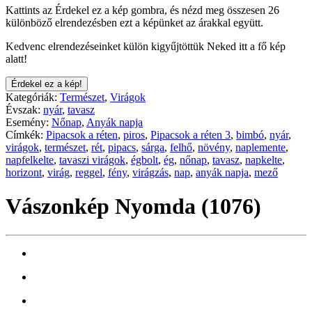
Kattints az Érdekel ez a kép gombra, és nézd meg összesen 26
különböző elrendezésben ezt a képünket az árakkal együtt.
Kedvenc elrendezéseinket külön kigyűjtöttük Neked itt a fő kép
alatt!
Érdekel ez a kép!
Kategóriák:
Természet
,
Virágok
Évszak:
nyár
,
tavasz
Esemény:
Nőnap
,
Anyák napja
Címkék:
Pipacsok a réten
,
piros
,
Pipacsok a réten 3
,
bimbó
,
nyár
,
virágok
,
természet
,
rét
,
pipacs
,
sárga
,
felhő
,
növény
,
naplemente
,
napfelkelte
,
tavaszi virágok
,
égbolt
,
ég
,
nőnap
,
tavasz
,
napkelte
,
horizont
,
virág
,
reggel
,
fény
,
virágzás
,
nap
,
anyák napja
,
mező
Vászonkép Nyomda (1076)