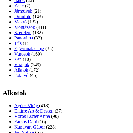
Italok
(25)
Zene
(7)
Járművek
(21)
Drónfotó
(143)
Makró
(132)
Montázsok
(411)
Szerelem
(132)
Panoráma
(32)
Tűz
(1)
Egyvonalas rajz
(35)
Városok
(160)
Zen
(10)
Virágok
(249)
Állatok
(172)
Esküvő
(45)
Alkotók
Agócs Virág
(418)
Entirrè Art & Design
(37)
Vörös Eszter Anna
(90)
Farkas Dani
(16)
Kapuvári Gábor
(228)
Jari Sokka
(55)