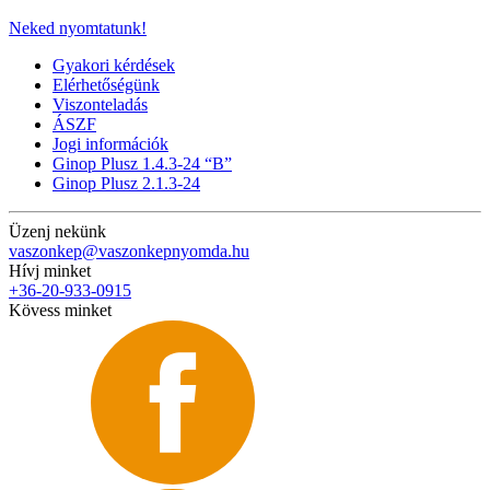
Neked nyomtatunk!
Gyakori kérdések
Elérhetőségünk
Viszonteladás
ÁSZF
Jogi információk
Ginop Plusz 1.4.3-24 “B”
Ginop Plusz 2.1.3-24
Üzenj nekünk
vaszonkep@vaszonkepnyomda.hu
Hívj minket
+36-20-933-0915
Kövess minket