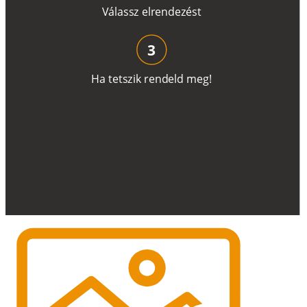
V
á
l
a
ss
z
e
l
r
e
n
d
e
z
é
s
t
3
H
a
t
e
t
s
z
i
k
r
e
n
d
el
d
m
e
g
!