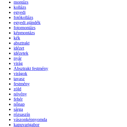
montázs
kollázs
egyedi
fotókollázs
egyedi ajándék
fotomontázs
képmontázs
kék
absztrakt
idézet
idézetek
nyár
virág
Absztrakt festmény
virágok
tavasz
festmény
zöld
növény
fehér
nőnap
sárga
rózsaszín
vászonképnyomda
kapuvarigabor