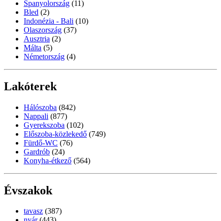
Spanyolország
(11)
Bled
(2)
Indonézia - Bali
(10)
Olaszország
(37)
Ausztria
(2)
Málta
(5)
Németország
(4)
Lakóterek
Hálószoba
(842)
Nappali
(877)
Gyerekszoba
(102)
Előszoba-közlekedő
(749)
Fürdő-WC
(76)
Gardrób
(24)
Konyha-étkező
(564)
Évszakok
tavasz
(387)
nyár
(443)