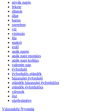
anyák napja
fekete
állatok
állat
barna
szerelem
víz
virágzás
lila
makró
erdő
apák napja
apák napi montázs
apák napi kollázs
valentin nap
évforduló
évfordulós ajándék
házassági évforduló
ajándék házassági évfordulóra
ajándék évfordulóra
városok
ősz
olajfestmény
Vászonkép Nyomda