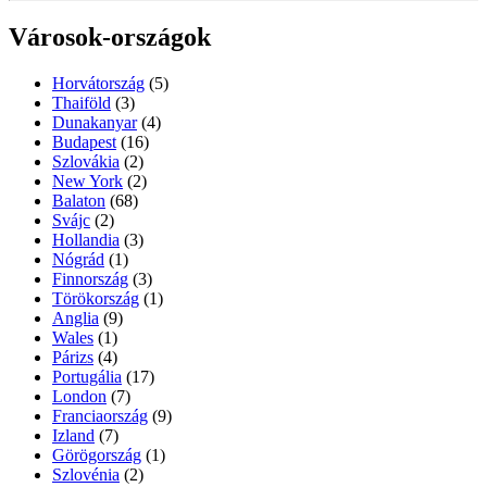
Városok-országok
Horvátország
(5)
Thaiföld
(3)
Dunakanyar
(4)
Budapest
(16)
Szlovákia
(2)
New York
(2)
Balaton
(68)
Svájc
(2)
Hollandia
(3)
Nógrád
(1)
Finnország
(3)
Törökország
(1)
Anglia
(9)
Wales
(1)
Párizs
(4)
Portugália
(17)
London
(7)
Franciaország
(9)
Izland
(7)
Görögország
(1)
Szlovénia
(2)