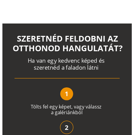
SZERETNÉD FELDOBNI AZ
OTTHONOD HANGULATÁT?
H
a
v
a
n
e
g
y
k
e
d
v
e
n
c
k
é
p
e
d
é
s
s
z
e
r
e
t
n
é
d a
f
a
l
a
d
o
n
l
á
t
n
i
1
T
ö
l
t
s
f
e
l
e
g
y
k
é
pe
t
,
v
a
g
y
v
á
l
a
ss
z
a
g
a
lé
r
i
án
k
b
ó
l
2