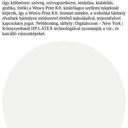
(így különösen: szöveg, szövegszerkezet, struktúra, kialakítás,
grafika, fotók) a Wuwu Print Kft. kizárólagos szellemi tulajdonát
képezik, így a Wuwu Print Kft. fenntart minden, a weboldal bármely
részének bármilyen módszerrel történő másolásával, terjesztésével
kapcsolatos jogot. |Webhosting, tárhely: Digitalocean – New York |
Környezetbarát HP LATEX technológiával nyomtatjuk a víz-, és
karcálló vászonképeket.