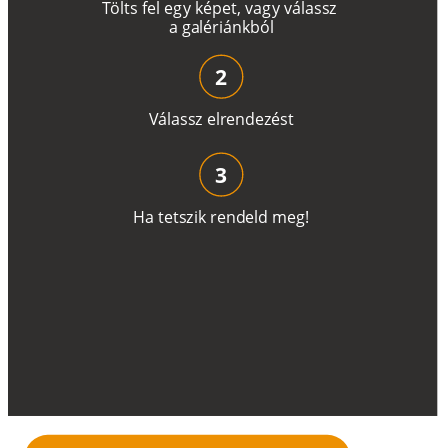
T
ö
l
t
s
f
e
l
e
g
y
k
é
pe
t
,
v
a
g
y
v
á
l
a
ss
z
a
g
a
lé
r
i
án
k
b
ó
l
2
V
á
l
a
ss
z
e
l
r
e
n
d
e
z
é
s
t
3
H
a
t
e
t
s
z
i
k
r
e
n
d
el
d
m
e
g
!