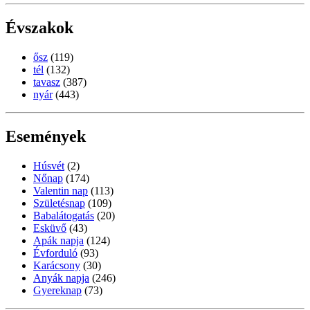
Évszakok
ősz
(119)
tél
(132)
tavasz
(387)
nyár
(443)
Események
Húsvét
(2)
Nőnap
(174)
Valentin nap
(113)
Születésnap
(109)
Babalátogatás
(20)
Esküvő
(43)
Apák napja
(124)
Évforduló
(93)
Karácsony
(30)
Anyák napja
(246)
Gyereknap
(73)