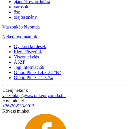
ajándék évfordulóra
városok
ősz
olajfestmény
Vászonkép Nyomda
Neked nyomtatunk!
Gyakori kérdések
Elérhetőségünk
Viszonteladás
ÁSZF
Jogi információk
Ginop Plusz 1.4.3-24 “B”
Ginop Plusz 2.1.3-24
Üzenj nekünk
vaszonkep@vaszonkepnyomda.hu
Hívj minket
+36-20-933-0915
Kövess minket