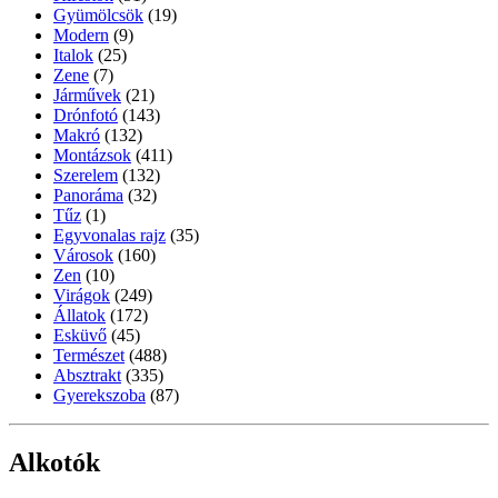
Gyümölcsök
(19)
Modern
(9)
Italok
(25)
Zene
(7)
Járművek
(21)
Drónfotó
(143)
Makró
(132)
Montázsok
(411)
Szerelem
(132)
Panoráma
(32)
Tűz
(1)
Egyvonalas rajz
(35)
Városok
(160)
Zen
(10)
Virágok
(249)
Állatok
(172)
Esküvő
(45)
Természet
(488)
Absztrakt
(335)
Gyerekszoba
(87)
Alkotók