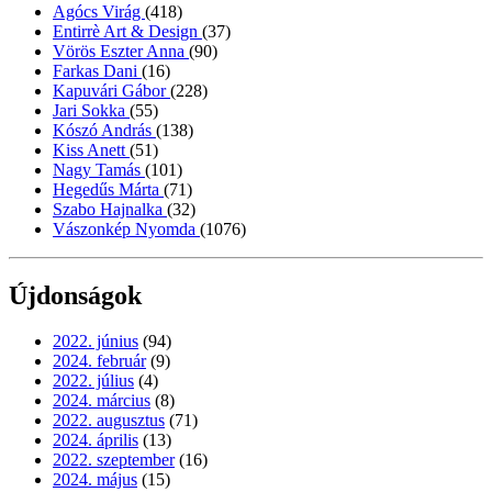
Agócs Virág
(418)
Entirrè Art & Design
(37)
Vörös Eszter Anna
(90)
Farkas Dani
(16)
Kapuvári Gábor
(228)
Jari Sokka
(55)
Kószó András
(138)
Kiss Anett
(51)
Nagy Tamás
(101)
Hegedűs Márta
(71)
Szabo Hajnalka
(32)
Vászonkép Nyomda
(1076)
Újdonságok
2022. június
(94)
2024. február
(9)
2022. július
(4)
2024. március
(8)
2022. augusztus
(71)
2024. április
(13)
2022. szeptember
(16)
2024. május
(15)