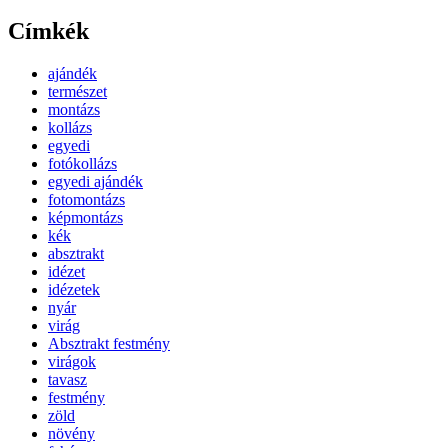
Címkék
ajándék
természet
montázs
kollázs
egyedi
fotókollázs
egyedi ajándék
fotomontázs
képmontázs
kék
absztrakt
idézet
idézetek
nyár
virág
Absztrakt festmény
virágok
tavasz
festmény
zöld
növény