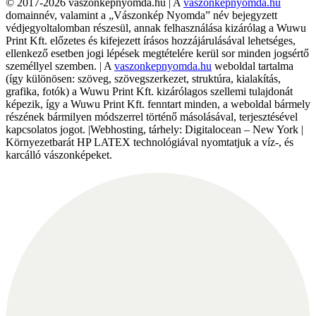
© 2017-2026 vaszonkepnyomda.hu | A
vaszonkepnyomda.hu
domainnév, valamint a „Vászonkép Nyomda” név bejegyzett
védjegyoltalomban részesül, annak felhasználása kizárólag a Wuwu
Print Kft. előzetes és kifejezett írásos hozzájárulásával lehetséges,
ellenkező esetben jogi lépések megtételére kerül sor minden jogsértő
személlyel szemben. | A
vaszonkepnyomda.hu
weboldal tartalma
(így különösen: szöveg, szövegszerkezet, struktúra, kialakítás,
grafika, fotók) a Wuwu Print Kft. kizárólagos szellemi tulajdonát
képezik, így a Wuwu Print Kft. fenntart minden, a weboldal bármely
részének bármilyen módszerrel történő másolásával, terjesztésével
kapcsolatos jogot. |Webhosting, tárhely: Digitalocean – New York |
Környezetbarát HP LATEX technológiával nyomtatjuk a víz-, és
karcálló vászonképeket.