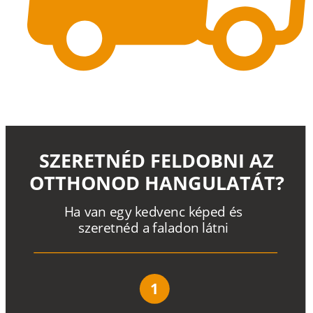
SZERETNÉD FELDOBNI AZ
OTTHONOD HANGULATÁT?
H
a
v
a
n
e
g
y
k
e
d
v
e
n
c
k
é
p
e
d
é
s
s
z
e
r
e
t
n
é
d a
f
a
l
a
d
o
n
l
á
t
n
i
1