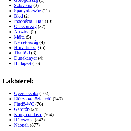
Görögország
(1)
Szlovénia
(2)
Spanyolország
(11)
Bled
(2)
Indonézia - Bali
(10)
Olaszország
(37)
Ausztria
(2)
Málta
(5)
Németország
(4)
Horvátország
(5)
Thaiföld
(3)
Dunakanyar
(4)
Budapest
(16)
Lakóterek
Gyerekszoba
(102)
Előszoba-közlekedő
(749)
Fürdő-WC
(76)
Gardrób
(24)
Konyha-étkező
(564)
Hálószoba
(842)
Nappali
(877)