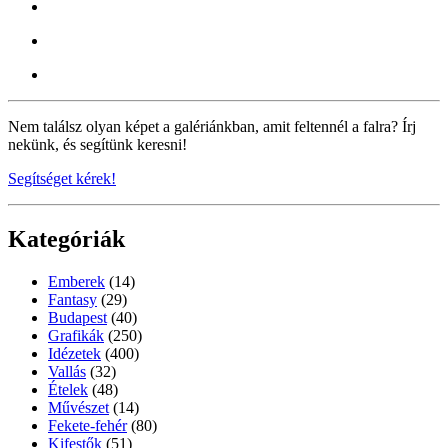
Nem találsz olyan képet a galériánkban, amit feltennél a falra? Írj
nekünk, és segítünk keresni!
Segítséget kérek!
Kategóriák
Emberek
(14)
Fantasy
(29)
Budapest
(40)
Grafikák
(250)
Idézetek
(400)
Vallás
(32)
Ételek
(48)
Művészet
(14)
Fekete-fehér
(80)
Kifestők
(51)