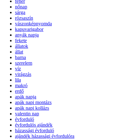
fehér
nőnap
sárga
rózsaszín
vászonképnyomda
kapuvarigabor
anyák napja
fekete
állatok
állat
barna
szerelem
víz
virágzás
lila
makró
erdő
apák napja
apák napi montázs
apák napi kollázs
valentin nap
évforduló
évfordulós ajándék
házassági évforduló
ajándék házassági évfordulóra